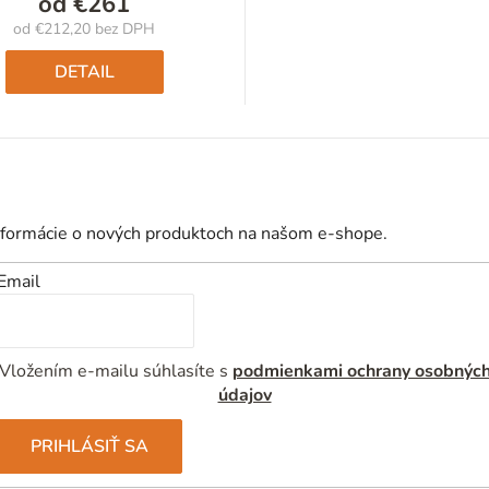
od
€261
od
€212,20
bez DPH
Jednotková
cena:
DETAIL
nformácie o nových produktoch na našom e-shope.
Email
Vložením e-mailu súhlasíte s
podmienkami ochrany osobnýc
údajov
PRIHLÁSIŤ SA