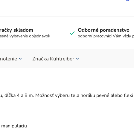
račky skladom
Odborné poradenstvo
esné vybavenie objednávok
odborní pracovníci Vám vždy 
notenie
Značka
Kühtreiber
u, dĺžka 4 a 8 m. Možnosť výberu tela horáku pevné alebo flexi
ú manipuláciu