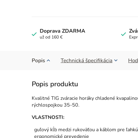
Doprava ZDARMA
Zvá
už od 160 €
Expr
Popis
Technická špecifikácia
Hod
Kvalitné TIG zváracie horáky chladené kvapalino
rýchlospojkou 35-50.
VLASTNOSTI:
guľový kĺb medzi rukoväťou a káblom pre ľahk
ergonomické prevedenie