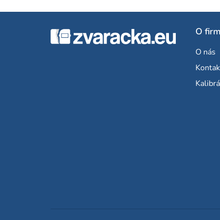
Z
O fir
á
O nás
p
Kontak
ä
Kalibrá
t
i
e