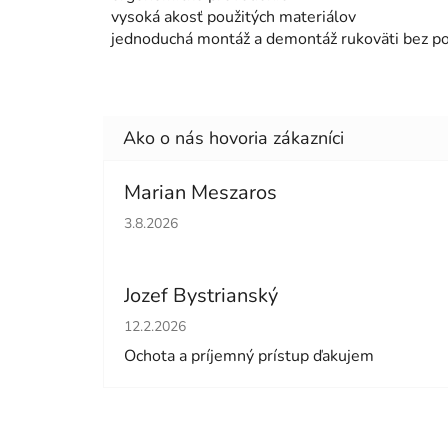
vysoká akosť použitých materiálov
jednoduchá montáž a demontáž rukoväti bez pou
Marian Meszaros
Hodnotenie obchodu je 5 z 5 hviezdičiek.
3.8.2026
Jozef Bystrianský
Hodnotenie obchodu je 5 z 5 hviezdičiek.
12.2.2026
Ochota a príjemný prístup ďakujem