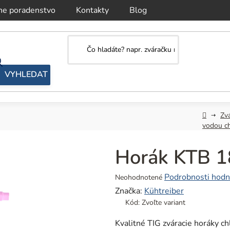
ne poradenstvo
Kontakty
Blog
Domov
Zv
vodou c
Horák KTB 1
Priemerné
Podrobnosti hodn
Neohodnotené
hodnotenie
Značka:
Kühtreiber
produktu
Kód:
Zvoľte variant
je
0,0
Kvalitné TIG zváracie horáky c