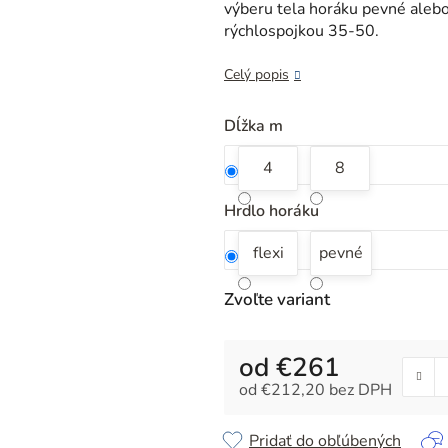
z
výberu tela horáku pevné alebo 
5
rýchlospojkou 35-50.
hviezdičiek.
Celý popis
Dĺžka m
4
8
Hrdlo horáku
flexi
pevné
Zvoľte variant
od
€261
od
€212,20
bez DPH
Jednotková cena:
Pridať do obľúbených