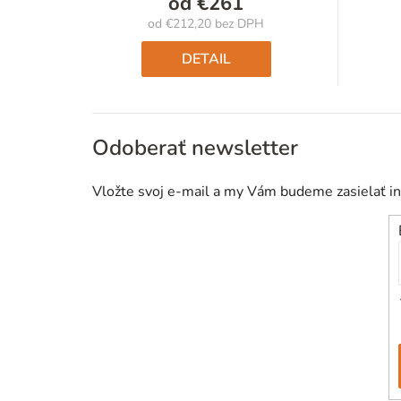
od
€261
od
€212,20
bez DPH
Jednotková
cena:
DETAIL
Odoberať newsletter
Vložte svoj e-mail a my Vám budeme zasielať i