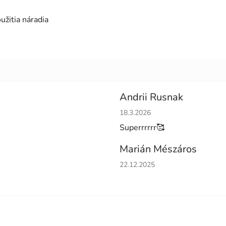
žitia náradia
Andrii Rusnak
Hodnotenie obchodu je 5 z 5 h
18.3.2026
Superrrrrr🥰
Marián Mészáros
Hodnotenie obchodu je 5 z 5 h
22.12.2025