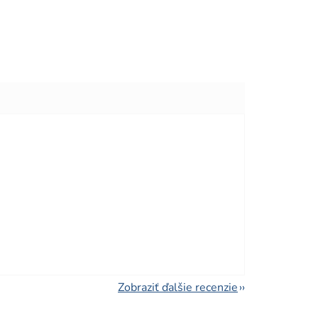
viezdičiek.
viezdičiek.
Zobraziť ďalšie recenzie