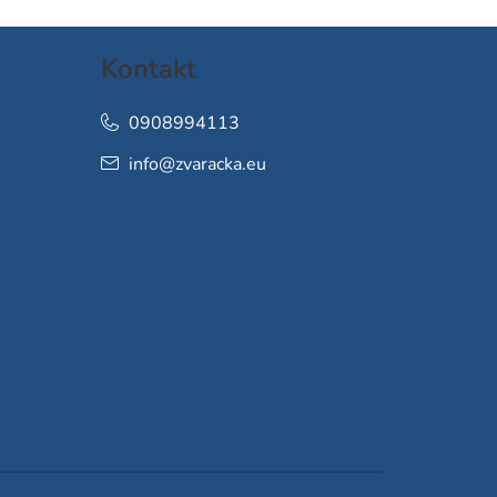
Kontakt
0908994113
info
@
zvaracka.eu