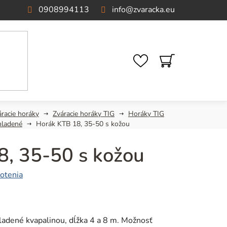
0908994113
info
@
zvaracka.eu
NÁKUPNÝ
KOŠÍK
áracie horáky
Zváracie horáky TIG
Horáky TIG
hladené
Horák KTB 18, 35-50 s kožou
8, 35-50 s kožou
otenia
hladené kvapalinou, dĺžka 4 a 8 m. Možnosť