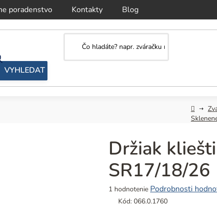
ne poradenstvo
Kontakty
Blog
Domov
Zv
Sklenené
Držiak klieš
SR17/18/26
Priemerné
Podrobnosti hodno
1 hodnotenie
hodnotenie
Kód:
066.0.1760
produktu