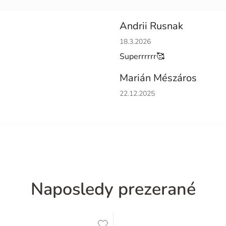
Andrii Rusnak
Hodnotenie obchodu je 5 z 5 h
18.3.2026
Superrrrrr🥰
Marián Mészáros
Hodnotenie obchodu je 5 z 5 h
22.12.2025
Naposledy prezerané