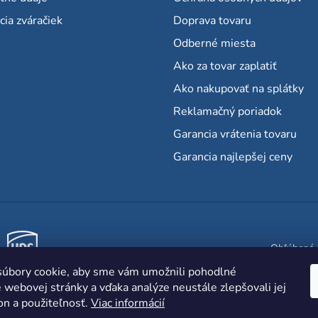
cia zváračiek
Doprava tovaru
Odberné miesta
Ako za tovar zaplatiť
Ako nakupovať na splátky
Reklamačný poriadok
Garancia vrátenia tovaru
Garancia najlepšej ceny
Obľúbené 
úbory cookie, aby sme vám umožnili pohodlné
 webovej stránky a vďaka analýze neustále zlepšovali jej
on a použiteľnosť.
Viac informácií