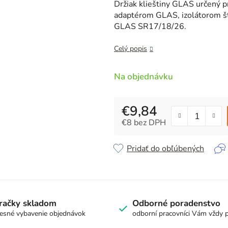
je
Držiak klieštiny GLAS určený 
5,0
adaptérom GLAS, izolátorom 
z
GLAS SR17/18/26.
5
hviezdičiek.
Celý popis
Na objednávku
€9,84
€8 bez DPH
Jednotková cena:
Pridať do obľúbených
račky skladom
Odborné poradenstvo
esné vybavenie objednávok
odborní pracovníci Vám vždy 