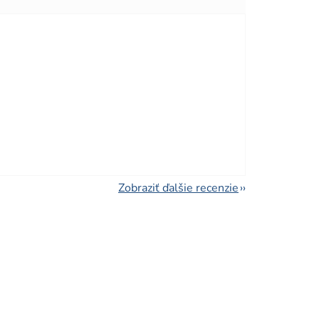
viezdičiek.
viezdičiek.
Zobraziť ďalšie recenzie