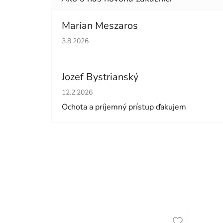
Marian Meszaros
Hodnotenie obchodu je 5 z 5 hviezdičiek.
3.8.2026
Jozef Bystrianský
Hodnotenie obchodu je 5 z 5 hviezdičiek.
12.2.2026
Ochota a príjemný prístup ďakujem