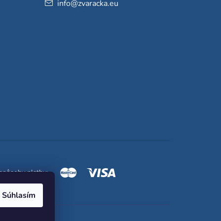
info
@
zvaracka.eu
spôsoby platby:
Súhlasím