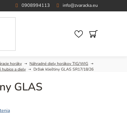
0908994113
info
@
zvaracka.eu
NÁKUPNÝ
KOŠÍK
áracie horáky
Náhradné diely horákov TIG/WIG
 hubice a diely
Držiak klieštiny GLAS SR17/18/26
tiny GLAS
tenia