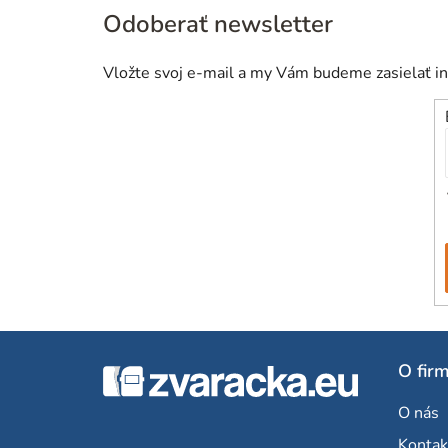
Odoberať newsletter
Vložte svoj e-mail a my Vám budeme zasielať i
Z
O fir
á
O nás
p
Kontak