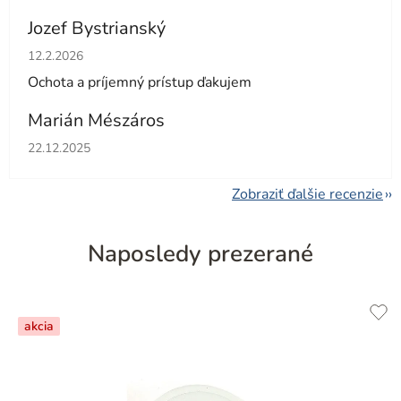
Jozef Bystrianský
Hodnotenie obchodu je 5 z 5 hviezdičiek.
12.2.2026
Ochota a príjemný prístup ďakujem
Marián Mészáros
Hodnotenie obchodu je 5 z 5 hviezdičiek.
22.12.2025
Zobraziť ďalšie recenzie
Naposledy prezerané
akcia