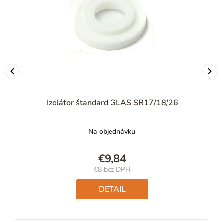
Izolátor štandard GLAS SR17/18/26
Na objednávku
€9,84
€8 bez DPH
Jednotková
cena:
DETAIL