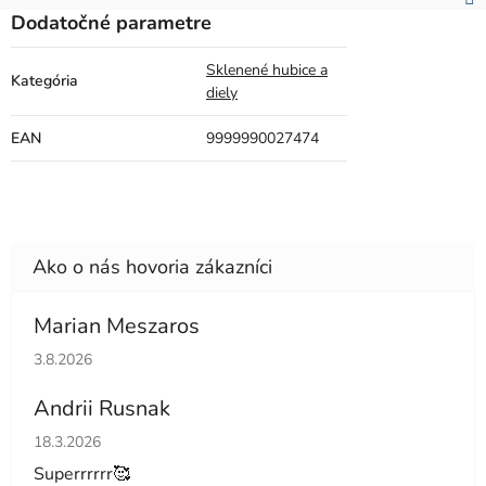
Dodatočné parametre
Sklenené hubice a
Kategória
diely
EAN
9999990027474
Marian Meszaros
Hodnotenie obchodu je 5 z 5 hviezdičiek.
3.8.2026
Andrii Rusnak
Hodnotenie obchodu je 5 z 5 hviezdičiek.
18.3.2026
Superrrrrr🥰