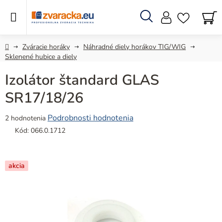
Prejsť
na
obsah
Hľadať
N
KO
Domov
Zváracie horáky
Náhradné diely horákov TIG/WIG
Sklenené hubice a diely
Izolátor štandard GLAS
SR17/18/26
Priemerné
Podrobnosti hodnotenia
2 hodnotenia
hodnotenie
Kód:
066.0.1712
produktu
je
5,0
akcia
z
5
hviezdičiek.