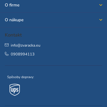
ä
O firme
t
i
O nákupe
e
Kontakt
info
@
zvaracka.eu
0908994113
Spôsoby dopravy: