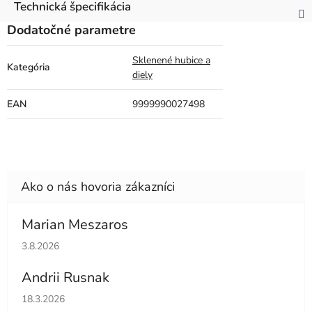
Technická špecifikácia
Dodatočné parametre
Sklenené hubice a
Kategória
diely
EAN
9999990027498
Marian Meszaros
Hodnotenie obchodu je 5 z 5 hviezdičiek.
3.8.2026
Andrii Rusnak
Hodnotenie obchodu je 5 z 5 hviezdičiek.
18.3.2026