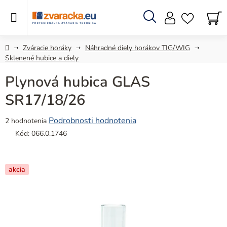
Prejsť
na
obsah
Hľadať
N
KO
Domov
Zváracie horáky
Náhradné diely horákov TIG/WIG
Sklenené hubice a diely
Plynová hubica GLAS
SR17/18/26
Priemerné
Podrobnosti hodnotenia
2 hodnotenia
hodnotenie
Kód:
066.0.1746
produktu
je
5,0
akcia
z
5
hviezdičiek.