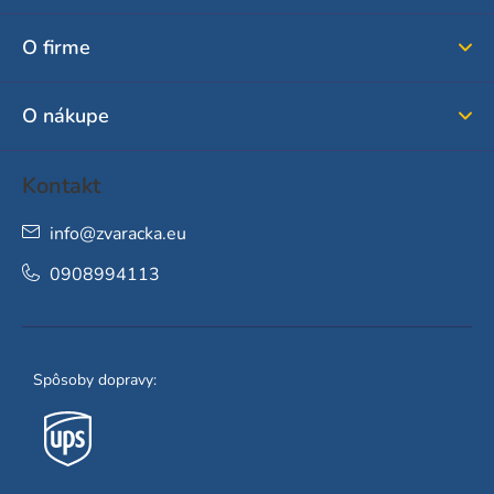
p
ä
O firme
t
i
O nákupe
e
Kontakt
info
@
zvaracka.eu
0908994113
Spôsoby dopravy: