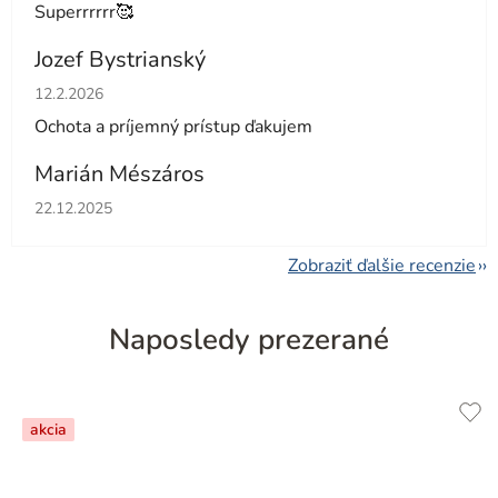
Superrrrrr🥰
Jozef Bystrianský
Hodnotenie obchodu je 5 z 5 hviezdičiek.
12.2.2026
Ochota a príjemný prístup ďakujem
Marián Mészáros
Hodnotenie obchodu je 5 z 5 hviezdičiek.
22.12.2025
Zobraziť ďalšie recenzie
Naposledy prezerané
akcia