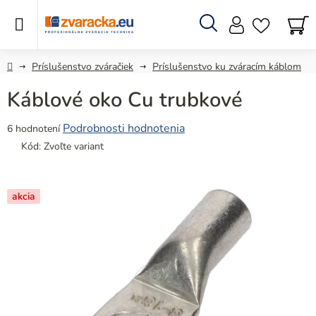
Prejsť
na
obsah
Hľadať
N
KO
Domov
Príslušenstvo zváračiek
Príslušenstvo ku zváracím káblom
Káblové oko Cu trubkové
Priemerné
Podrobnosti hodnotenia
6 hodnotení
hodnotenie
Kód:
Zvoľte variant
produktu
je
5,0
akcia
z
5
hviezdičiek.