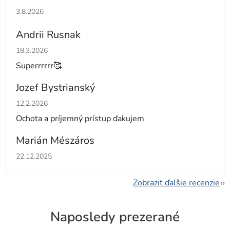
Hodnotenie obchodu je 5 z 5 hviezdičiek.
3.8.2026
Andrii Rusnak
Hodnotenie obchodu je 5 z 5 hviezdičiek.
18.3.2026
Superrrrrr🥰
Jozef Bystrianský
Hodnotenie obchodu je 5 z 5 hviezdičiek.
12.2.2026
Ochota a príjemný prístup ďakujem
Marián Mészáros
Hodnotenie obchodu je 5 z 5 hviezdičiek.
22.12.2025
Zobraziť ďalšie recenzie
Naposledy prezerané