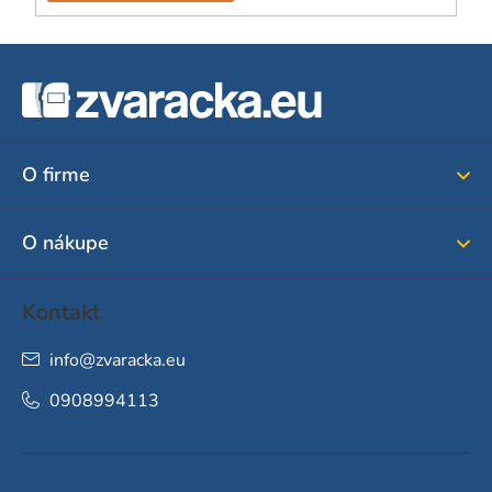
Z
á
p
ä
O firme
t
i
O nákupe
e
Kontakt
info
@
zvaracka.eu
0908994113