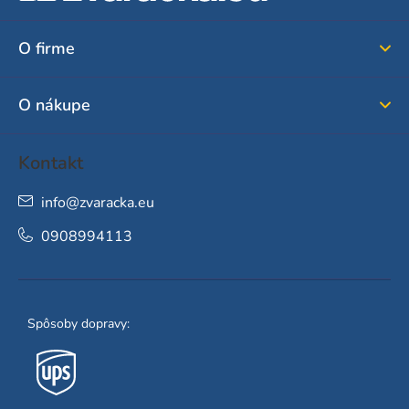
p
ä
O firme
t
i
O nákupe
e
Kontakt
info
@
zvaracka.eu
0908994113
Spôsoby dopravy: