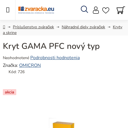
Prejsť
na
obsah
Hľadať
N
KO
Domov
Príslušenstvo zváračiek
Náhradné diely zváračiek
Kryty
a skrine
Kryt GAMA PFC nový typ
Priemerné
Podrobnosti hodnotenia
Neohodnotené
hodnotenie
Značka:
OMICRON
produktu
Kód:
726
je
0,0
z
akcia
5
hviezdičiek.