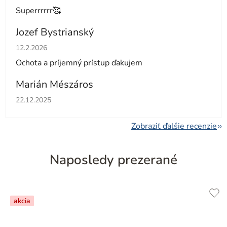
Superrrrrr🥰
Jozef Bystrianský
Hodnotenie obchodu je 5 z 5 hviezdičiek.
12.2.2026
Ochota a príjemný prístup ďakujem
Marián Mészáros
Hodnotenie obchodu je 5 z 5 hviezdičiek.
22.12.2025
Zobraziť ďalšie recenzie
Naposledy prezerané
akcia