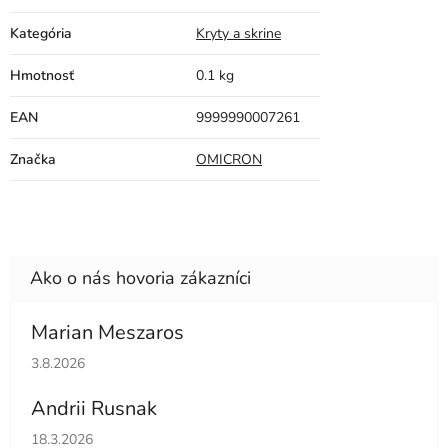
Kategória
Kryty a skrine
Hmotnosť
0.1 kg
EAN
9999990007261
Značka
OMICRON
Marian Meszaros
Hodnotenie obchodu je 5 z 5 hviezdičiek.
3.8.2026
Andrii Rusnak
Hodnotenie obchodu je 5 z 5 hviezdičiek.
18.3.2026