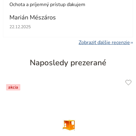
Ochota a príjemný prístup ďakujem
Marián Mészáros
Hodnotenie obchodu je 5 z 5 hviezdičiek.
22.12.2025
Zobraziť ďalšie recenzie
Naposledy prezerané
akcia