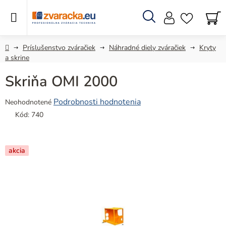
Prejsť
na
obsah
Hľadať
N
KO
Domov
Príslušenstvo zváračiek
Náhradné diely zváračiek
Kryty
a skrine
Skriňa OMI 2000
Priemerné
Podrobnosti hodnotenia
Neohodnotené
hodnotenie
Kód:
740
produktu
je
0,0
akcia
z
5
hviezdičiek.