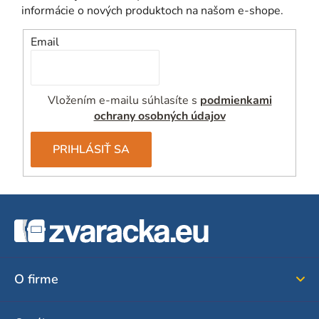
informácie o nových produktoch na našom e-shope.
Email
Vložením e-mailu súhlasíte s
podmienkami
ochrany osobných údajov
PRIHLÁSIŤ SA
Z
á
p
ä
O firme
t
i