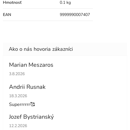
Hmotnosť
0.1 kg
EAN
9999990007407
Marian Meszaros
Hodnotenie obchodu je 5 z 5 hviezdičiek.
3.8.2026
Andrii Rusnak
Hodnotenie obchodu je 5 z 5 hviezdičiek.
18.3.2026
Superrrrrr🥰
Jozef Bystrianský
Hodnotenie obchodu je 5 z 5 hviezdičiek.
12.2.2026