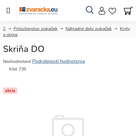
Prejsť
na
obsah
Hľadať
N
KO
Domov
Príslušenstvo zváračiek
Náhradné diely zváračiek
Kryty
a skrine
Skriňa DO
Priemerné
Podrobnosti hodnotenia
Neohodnotené
hodnotenie
Kód:
735
produktu
je
0,0
akcia
z
5
hviezdičiek.