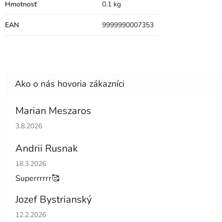
Hmotnosť
0.1 kg
EAN
9999990007353
Marian Meszaros
Hodnotenie obchodu je 5 z 5 hviezdičiek.
3.8.2026
Andrii Rusnak
Hodnotenie obchodu je 5 z 5 hviezdičiek.
18.3.2026
Superrrrrr🥰
Jozef Bystrianský
Hodnotenie obchodu je 5 z 5 hviezdičiek.
12.2.2026