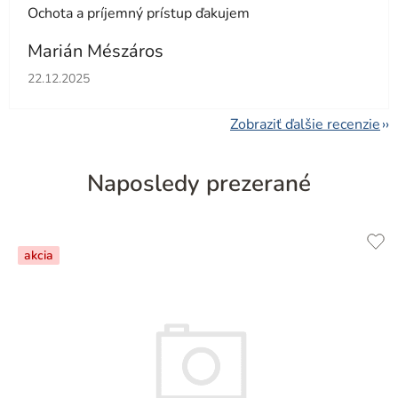
Ochota a príjemný prístup ďakujem
Marián Mészáros
Hodnotenie obchodu je 5 z 5 hviezdičiek.
22.12.2025
Zobraziť ďalšie recenzie
Naposledy prezerané
akcia