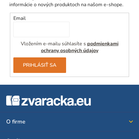
informácie o nových produktoch na našom e-shope.
Email
Vložením e-mailu súhlasíte s
podmienkami
ochrany osobných údajov
PRIHLÁSIŤ SA
Z
á
p
ä
O firme
t
i