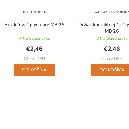
p
Kód:
018.0116
Kód:
142.0007/V0036
Rozdeľovač plynu pre MB 26
Držiak kontaktnej špičk
MB 26
o
Na objednávku
Na objednávku
d
€2,46
€2,46
u
€2 bez DPH
€2 bez DPH
k
DO KOŠÍKA
DO KOŠÍKA
o
O
v
v
l
á
d