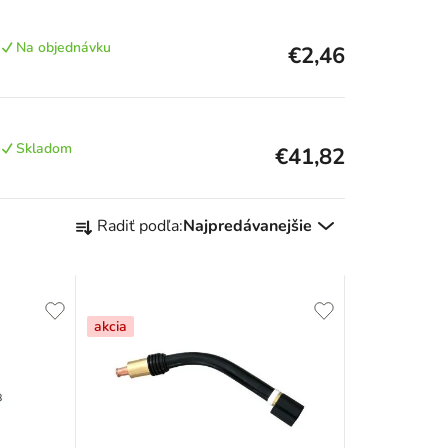
Na objednávku
€2,46
Skladom
€41,82
R
Radiť podľa:
Najpredávanejšie
a
d
e
akcia
n
i