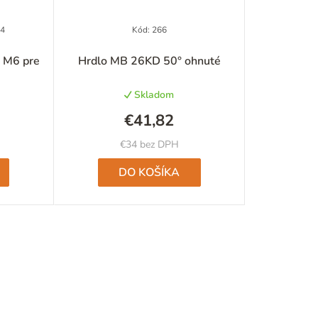
e
p
24
Kód:
266
r
y M6 pre
Hrdlo MB 26KD 50° ohnuté
o
Skladom
d
€41,82
u
€34 bez DPH
k
DO KOŠÍKA
t
o
v