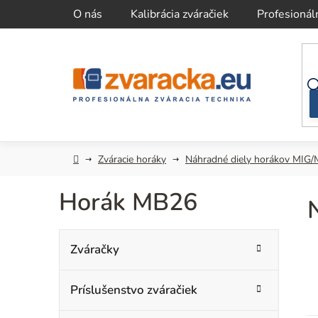
Prejsť
O nás
Kalibrácia zváračiek
Profesionál
na
obsah
Domov
Zváracie horáky
Náhradné diely horákov MIG
Horák MB26
B
K
Preskočiť
Zváračky
kategórie
a
o
t
Príslušenstvo zváračiek
č
e
g