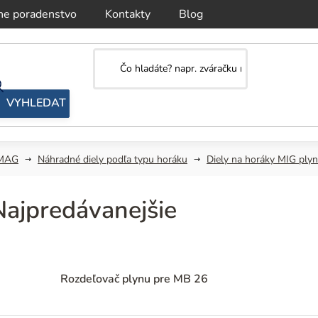
ne poradenstvo
Kontakty
Blog
/MAG
Náhradné diely podľa typu horáku
Diely na horáky MIG ply
Najpredávanejšie
Rozdeľovač plynu pre MB 26