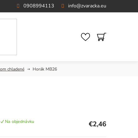
0908994113
info
@
zvaracka.eu
NÁKUPNÝ
KOŠÍK
nom chladené
Horák MB26
Na objednávku
€2,46