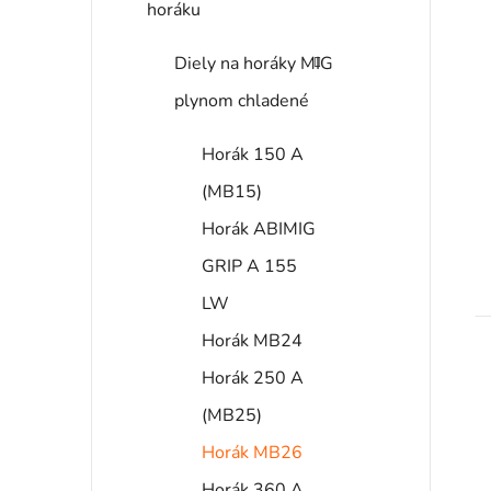
s
horáku
Diely na horáky MIG
r
plynom chladené
Horák 150 A
(MB15)
Horák ABIMIG
GRIP A 155
t
LW
Horák MB24
Horák 250 A
(MB25)
Horák MB26
Horák 360 A