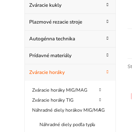
n
Zváracie kukly
ó
ý
r
Plazmové rezacie stroje
i
p
e
a
Autogénna technika
n
Prídavné materiály
e
S
l
Zváracie horáky
Zváracie horáky MIG/MAG
Zváracie horáky TIG
Náhradné diely horákov MIG/MAG
i
Náhradné diely podľa typu