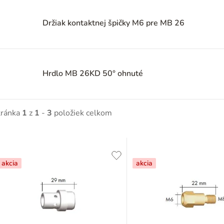
Držiak kontaktnej špičky M6 pre MB 26
Hrdlo MB 26KD 50° ohnuté
tránka
1
z
1
-
3
položiek celkom
V
ý
akcia
akcia
p