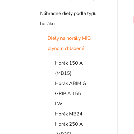
Náhradné diely podľa typu
horáku
Diely na horáky MIG
i
plynom chladené
s
Horák 150 A
(MB15)
r
Horák ABIMIG
GRIP A 155
LW
Horák MB24
Horák 250 A