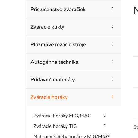
o
t
Príslušenstvo zváračiek
č
e
g
n
Zváracie kukly
ó
ý
r
Plazmové rezacie stroje
i
p
e
a
Autogénna technika
n
Prídavné materiály
e
l
Zváracie horáky
Zváracie horáky MIG/MAG
Zváracie horáky TIG
S
Náhradné diely horákov MIG/MAG