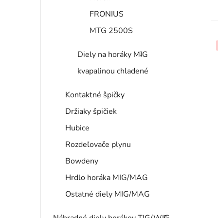
FRONIUS
MTG 2500S
Diely na horáky MIG
kvapalinou chladené
Kontaktné špičky
Držiaky špičiek
Hubice
Rozdeľovače plynu
Bowdeny
Hrdlo horáka MIG/MAG
Ostatné diely MIG/MAG
Náhradné diely horákov TIG/WIG