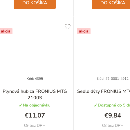
DO KOŠÍKA
DO KOŠÍKA
akcia
akcia
Kód:
4395
Kód:
42-0001-4912
Priemerné
Plynová hubica FRONIUS MTG
Sedlo dýzy FRONIUS M
hodnotenie
2100S
produktu
Na objednávku
Dostupné do 5 dn
je
5,0
€11,07
€9,84
z
5
€9 bez DPH
€8 bez DPH