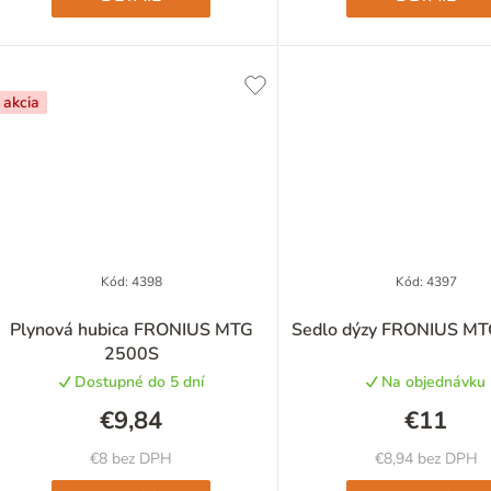
akcia
Kód:
4398
Kód:
4397
Plynová hubica FRONIUS MTG
2500S
Dostupné do 5 dní
Na objednávku
€9,84
€11
€8 bez DPH
€8,94 bez DPH