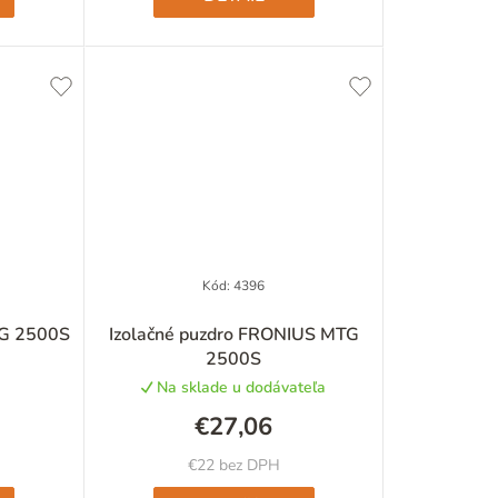
Kód:
4396
Sedlo dýzy FRONIUS MTG 2500S
Izolačné puzdro FRONIUS MTG
2500S
Na sklade u dodávateľa
€27,06
€22 bez DPH