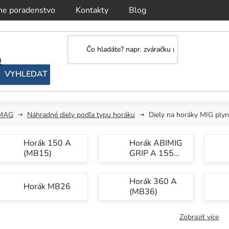
ne poradenstvo
Kontakty
Blog
/MAG
Náhradné diely podľa typu horáku
Diely na horáky MIG ply
Horák 150 A
Horák ABIMIG
(MB15)
GRIP A 155
LW
Horák 360 A
Horák MB26
(MB36)
Zobrazit více