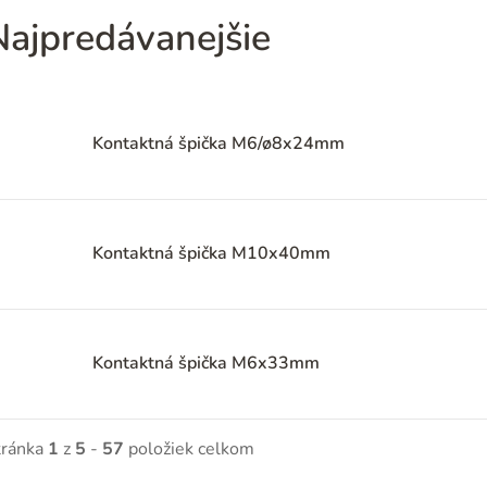
Najpredávanejšie
Kontaktná špička M6/ø8x24mm
Kontaktná špička M10x40mm
Kontaktná špička M6x33mm
tránka
1
z
5
-
57
položiek celkom