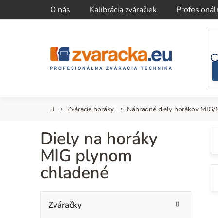
Prejsť
O nás
Kalibrácia zváračiek
Profesionál
na
obsah
Domov
Zváracie horáky
Náhradné diely horákov MIG
Diely na horáky
MIG plynom
chladené
B
K
Preskočiť
Zváračky
kategórie
a