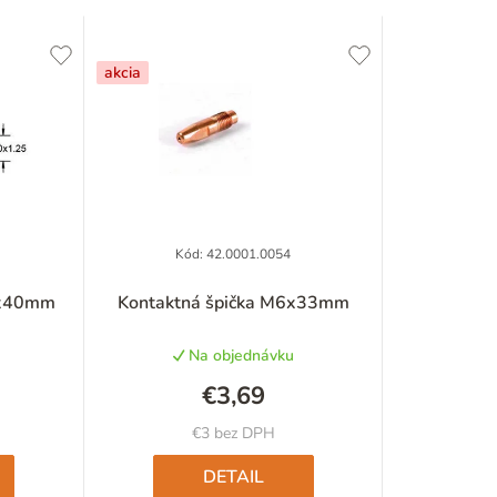
d
e
akcia
n
i
e
p
Kód:
42.0001.0054
né
Priemerné
r
0x40mm
Kontaktná špička M6x33mm
nie
hodnotenie
u
produktu
o
Na objednávku
je
d
5,0
€3,69
z
u
5
€3 bez DPH
iek.
hviezdičiek.
k
DETAIL