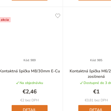
o
akcia
v
Kód:
989
Kód:
985
Priemerné
Priemer
Kontaktná špička M8/30mm E-Cu
Kontaktná špička M6/
hodnotenie
hodnote
zosilnená
produktu
produkt
Na objednávku
Dostupné do 3 dn
je
je
5,0
4,8
€2,46
€1
z
z
5
5
€2 bez DPH
€0,81 bez DPH
hviezdičiek.
hviezdič
DETAIL
DETAIL