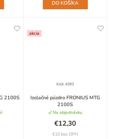
DO KOŠÍKA
akcia
Kód:
4393
Priemerné
TG 2100S
Izolačné púzdro FRONIUS MTG
hodnotenie
2100S
produktu
í
Na objednávku
je
5,0
€12,30
z
5
€10 bez DPH