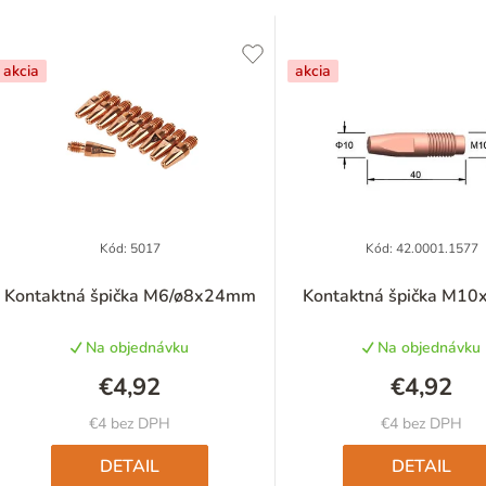
V
ý
akcia
akcia
p
p
Kód:
5017
Kód:
42.0001.1577
Priemerné
Priemer
Kontaktná špička M6/ø8x24mm
Kontaktná špička M1
hodnotenie
hodnote
o
produktu
produkt
Na objednávku
Na objednávku
je
je
d
5,0
5,0
€4,92
€4,92
z
z
u
5
5
€4 bez DPH
€4 bez DPH
hviezdičiek.
hviezdič
k
DETAIL
DETAIL