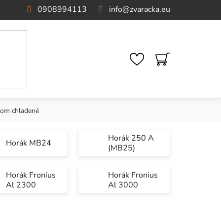
0908994113
info
@
zvaracka.eu
NÁKUPNÝ
KOŠÍK
nom chladené
Horák 250 A
Horák MB24
(MB25)
Horák Fronius
Horák Fronius
Al 2300
Al 3000