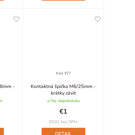
t
o
v
Kód:
977
né
Priemerné
28mm -
Kontaktná špička M6/25mm -
nie
hodnotenie
krátky závit
u
produktu
í
Na objednávku
je
5,0
€1
z
5
€0,81 bez DPH
iek.
hviezdičiek.
DETAIL