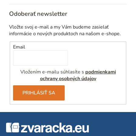
e
p
Odoberať newsletter
r
v
Vložte svoj e-mail a my Vám budeme zasielať
k
informácie o nových produktoch na našom e-shope.
y
v
Email
ý
p
i
Vložením e-mailu súhlasíte s
podmienkami
s
ochrany osobných údajov
u
PRIHLÁSIŤ SA
Z
á
p