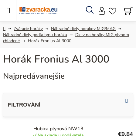
Prejsť
na
obsah
Hľadať
N
KO
Domov
Zváracie horáky
Náhradné diely horákov MIG/MAG
Náhradné diely podľa typu horáku
Diely na horáky MIG plynom
chladené
Horák Fronius Al 3000
Horák Fronius Al 3000
Najpredávanejšie
V
ý
p
i
s
Hubica plynová NW13
€9,84
Na sklade u dodávateľa