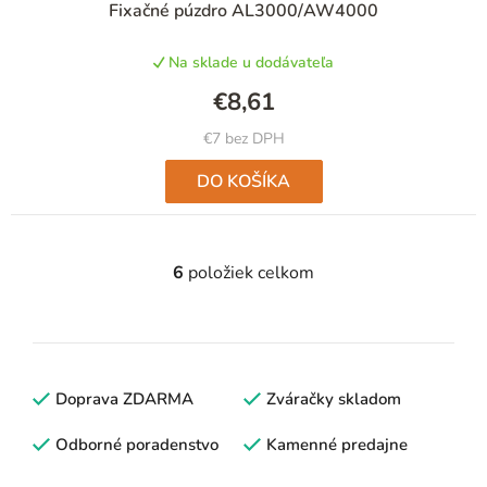
Fixačné púzdro AL3000/AW4000
Na sklade u dodávateľa
€8,61
€7 bez DPH
DO KOŠÍKA
6
položiek celkom
O
v
l
á
d
Doprava ZDARMA
Zváračky skladom
a
c
Odborné poradenstvo
Kamenné predajne
i