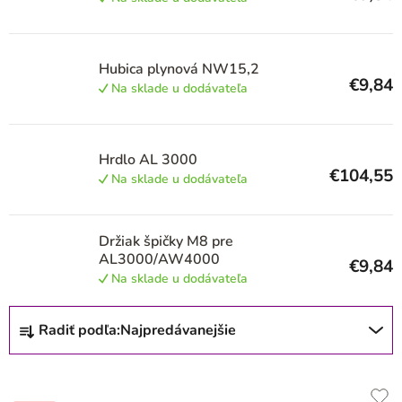
p
r
o
Hubica plynová NW15,2
€9,84
d
Na sklade u dodávateľa
u
k
Hrdlo AL 3000
t
€104,55
Na sklade u dodávateľa
o
v
Držiak špičky M8 pre
AL3000/AW4000
€9,84
Na sklade u dodávateľa
R
Radiť podľa:
Najpredávanejšie
a
d