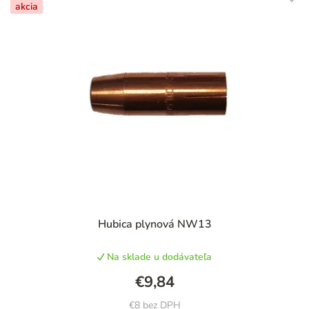
e
akcia
n
i
e
p
r
o
d
u
k
t
Hubica plynová NW13
o
v
Na sklade u dodávateľa
€9,84
€8 bez DPH