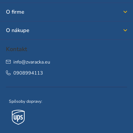
ä
O firme
t
i
O nákupe
e
Kontakt
info
@
zvaracka.eu
0908994113
Spôsoby dopravy: