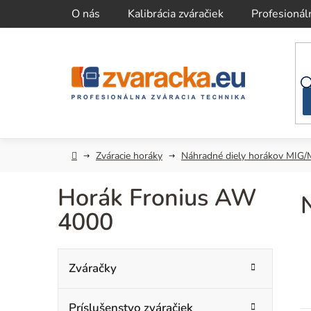
Prejsť
O nás
Kalibrácia zváračiek
Profesionál
na
obsah
Domov
Zváracie horáky
Náhradné diely horákov MIG
Horák Fronius AW
4000
B
K
Preskočiť
Zváračky
kategórie
a
o
t
Príslušenstvo zváračiek