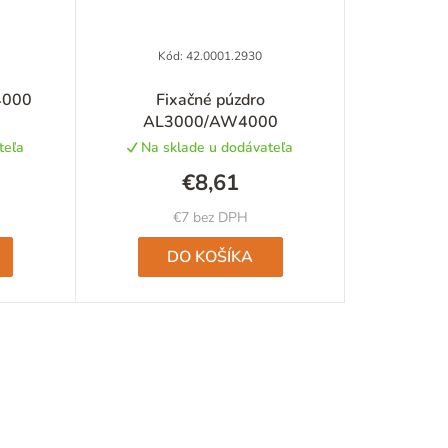
Kód:
42.0001.2930
4000
Fixačné púzdro
AL3000/AW4000
teľa
Na sklade u dodávateľa
€8,61
€7 bez DPH
DO KOŠÍKA