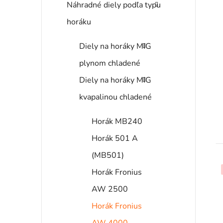
s
Náhradné diely podľa typu
horáku
r
Diely na horáky MIG
plynom chladené
Diely na horáky MIG
kvapalinou chladené
Horák MB240
t
Horák 501 A
(MB501)
Horák Fronius
AW 2500
Horák Fronius
AW 4000