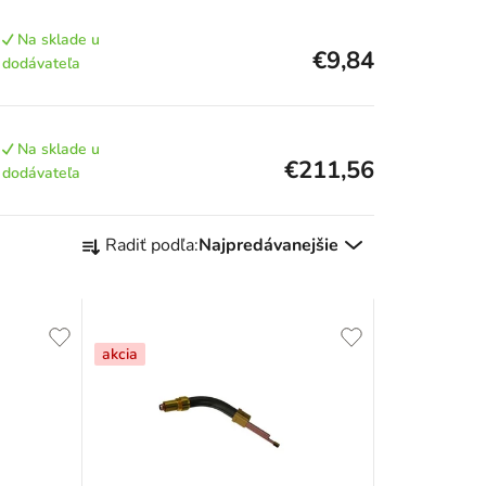
Na sklade u
€9,84
dodávateľa
Na sklade u
€211,56
dodávateľa
R
Radiť podľa:
Najpredávanejšie
a
d
e
akcia
n
i