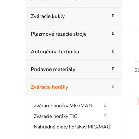
č
e
g
n
Zváracie kukly
ó
ý
r
Plazmové rezacie stroje
i
p
e
a
Autogénna technika
n
Prídavné materiály
S
e
l
Zváracie horáky
Zváracie horáky MIG/MAG
Zváracie horáky TIG
i
Náhradné diely horákov MIG/MAG