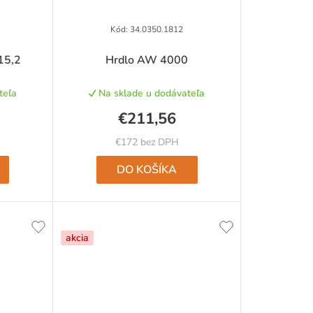
e
p
Kód:
34.0350.1812
r
15,2
Hrdlo AW 4000
o
teľa
Na sklade u dodávateľa
d
€211,56
u
€172 bez DPH
k
DO KOŠÍKA
t
o
akcia
v