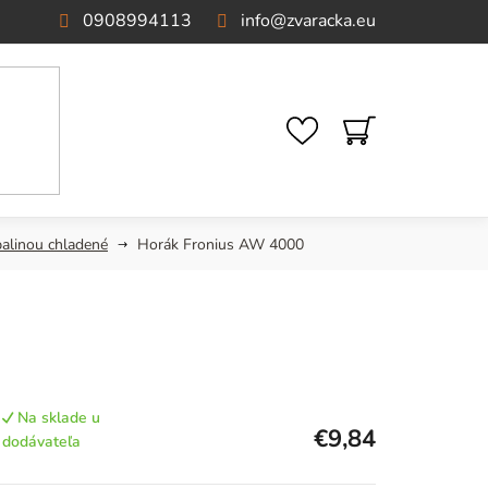
0908994113
info
@
zvaracka.eu
NÁKUPNÝ
KOŠÍK
palinou chladené
Horák Fronius AW 4000
Na sklade u
€9,84
dodávateľa