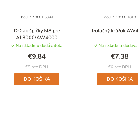
Kód:
42.0001.5084
Kód:
42.0100.1010
Držiak špičky M8 pre
Izolačný krúžok AW
AL3000/AW4000
Na sklade u dodávateľa
Na sklade u dodáva
€9,84
€7,38
€8 bez DPH
€6 bez DPH
DO KOŠÍKA
DO KOŠÍKA
O
v
l
á