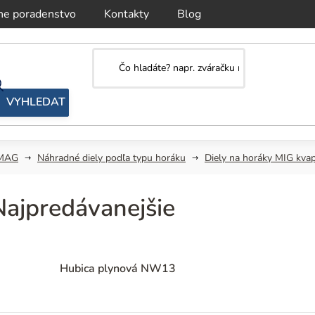
ne poradenstvo
Kontakty
Blog
/MAG
Náhradné diely podľa typu horáku
Diely na horáky MIG kva
Najpredávanejšie
Hubica plynová NW13