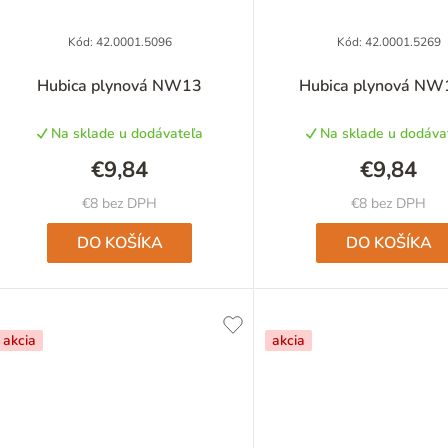
p
Kód:
42.0001.5096
Kód:
42.0001.5269
Hubica plynová NW13
Hubica plynová NW
o
Na sklade u dodávateľa
Na sklade u dodáva
d
€9,84
€9,84
u
€8 bez DPH
€8 bez DPH
k
DO KOŠÍKA
DO KOŠÍKA
o
akcia
akcia
v