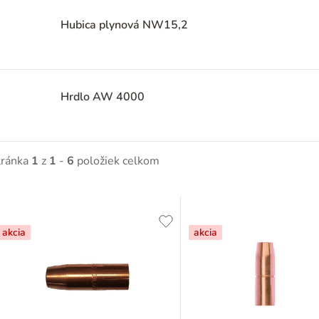
Hubica plynová NW15,2
Hrdlo AW 4000
tránka
1
z
1
-
6
položiek celkom
V
ý
akcia
akcia
p