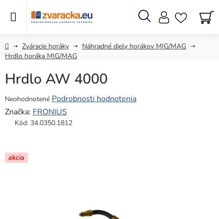
Prejsť
na
obsah
Hľadať
N
KO
Domov
Zváracie horáky
Náhradné diely horákov MIG/MAG
Hrdlo horáka MIG/MAG
Hrdlo AW 4000
Priemerné
Podrobnosti hodnotenia
Neohodnotené
hodnotenie
Značka:
FRONIUS
produktu
Kód:
34.0350.1812
je
0,0
z
akcia
5
hviezdičiek.