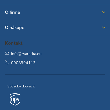
p
ä
O firme
t
i
O nákupe
e
Kontakt
info
@
zvaracka.eu
0908994113
Spôsoby dopravy: