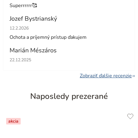
Superrrrrr🥰
Jozef Bystrianský
Hodnotenie obchodu je 5 z 5 hviezdičiek.
12.2.2026
Ochota a príjemný prístup ďakujem
Marián Mészáros
Hodnotenie obchodu je 5 z 5 hviezdičiek.
22.12.2025
Zobraziť ďalšie recenzie
Naposledy prezerané
akcia