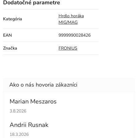
Dodatočné parametre
Hrdlo horáka
Kategória
MIG/MAG
EAN
9999990028426
Značka
FRONIUS
Marian Meszaros
Hodnotenie obchodu je 5 z 5 hviezdičiek.
3.8.2026
Andrii Rusnak
Hodnotenie obchodu je 5 z 5 hviezdičiek.
18.3.2026