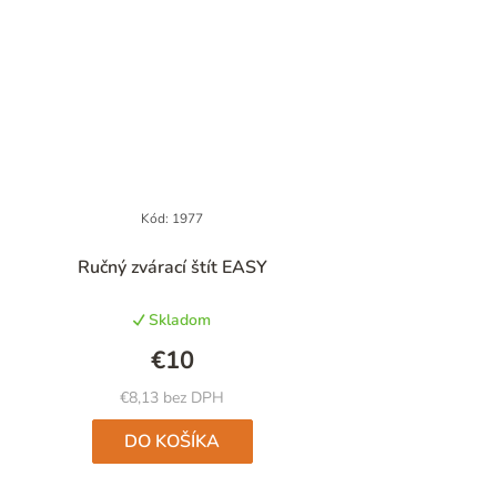
Kód:
1977
Priemerné
Ručný zvárací štít EASY
hodnotenie
produktu
Skladom
je
4,3
€10
z
5
€8,13 bez DPH
hviezdičiek.
DO KOŠÍKA