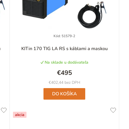
Kód:
51579-2
Priemerné
u
KITin 170 TIG LA RS s káblami a maskou
hodnotenie
produktu
Na sklade u dodávateľa
je
5,0
€495
z
5
€402,44 bez DPH
hviezdičiek.
DO KOŠÍKA
akcia