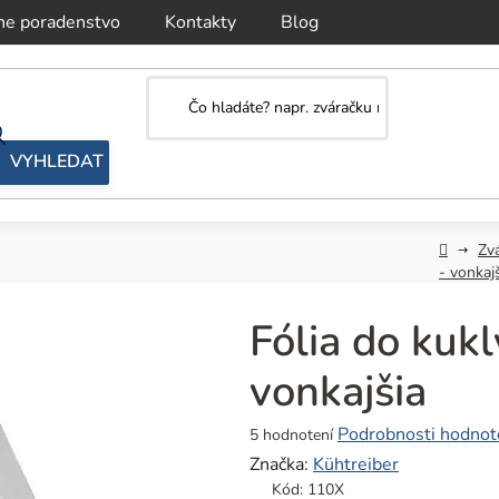
ne poradenstvo
Kontakty
Blog
Domov
Zvá
- vonkaj
Fólia do kuk
vonkajšia
Priemerné
Podrobnosti hodnot
5 hodnotení
hodnotenie
Značka:
Kühtreiber
produktu
Kód:
110X