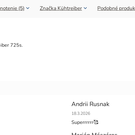
notenie (5)
Značka
Kühtreiber
Podobné produk
eiber 725s.
Andrii Rusnak
Hodnotenie obchodu je 5 z 5 h
18.3.2026
Superrrrrr🥰