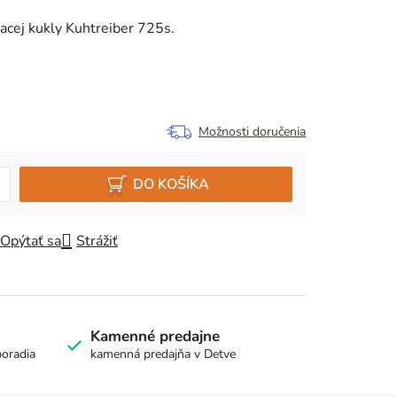
acej kukly Kuhtreiber 725s.
Možnosti doručenia
DO KOŠÍKA
Opýtať sa
Strážiť
Kamenné predajne
poradia
kamenná predajňa v Detve