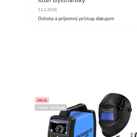
Jozef Bystrianský
Hodnotenie obchodu je 5 z 5 hviezdičiek.
12.2.2026
Ochota a príjemný prístup ďakujem
akcia
český výrobok