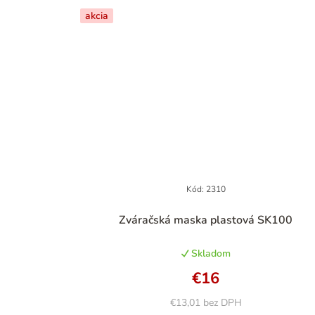
akcia
Kód:
2310
Priemerné
Zváračská maska plastová SK100
hodnotenie
produktu
Skladom
je
5,0
€16
z
5
€13,01 bez DPH