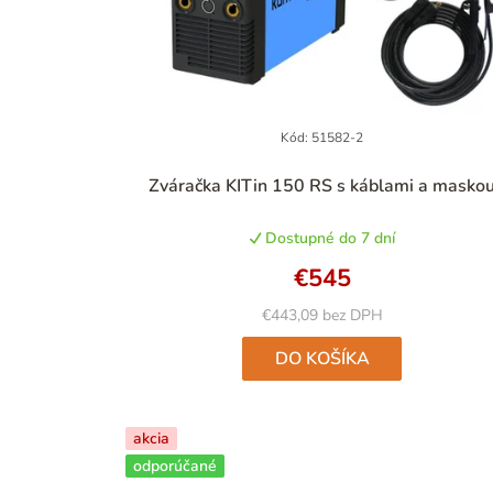
Kód:
51582-2
Priemerné
Zváračka KITin 150 RS s káblami a masko
hodnotenie
produktu
Dostupné do 7 dní
je
5,0
€545
z
5
€443,09 bez DPH
hviezdičiek.
DO KOŠÍKA
akcia
odporúčané