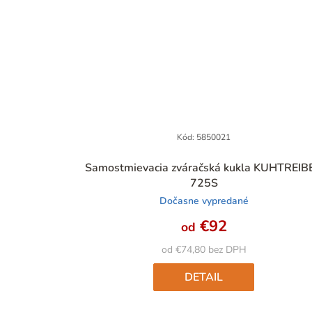
Kód:
5850021
Priemerné
Samostmievacia zváračská kukla KUHTREIB
hodnotenie
725S
produktu
Dočasne vypredané
je
4,9
€92
od
z
5
od €74,80 bez DPH
hviezdičiek.
DETAIL