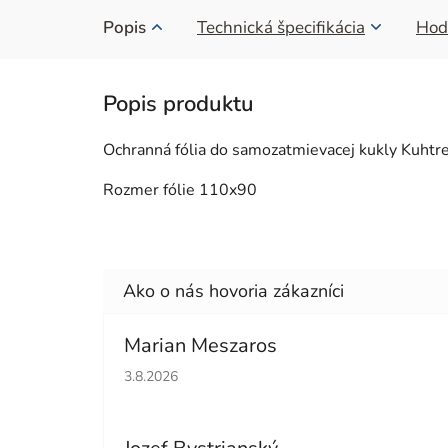
Popis
Technická špecifikácia
Hod
Ochranná fólia do samozatmievacej kukly Kuhtr
Rozmer fólie 110x90
Marian Meszaros
Hodnotenie obchodu je 5 z 5 hviezdičiek.
3.8.2026