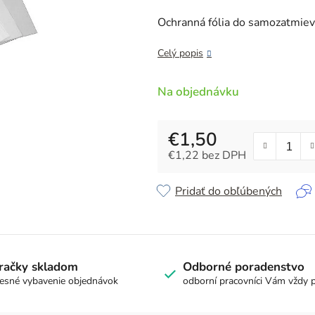
je
5,0
Ochranná fólia do samozatmiev
z
5
Celý popis
hviezdičiek.
Na objednávku
€1,50
€1,22 bez DPH
Jednotková cena:
Pridať do obľúbených
račky skladom
Odborné poradenstvo
esné vybavenie objednávok
odborní pracovníci Vám vždy 