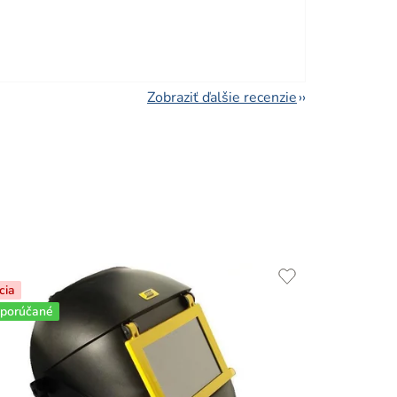
viezdičiek.
Zobraziť ďalšie recenzie
cia
porúčané