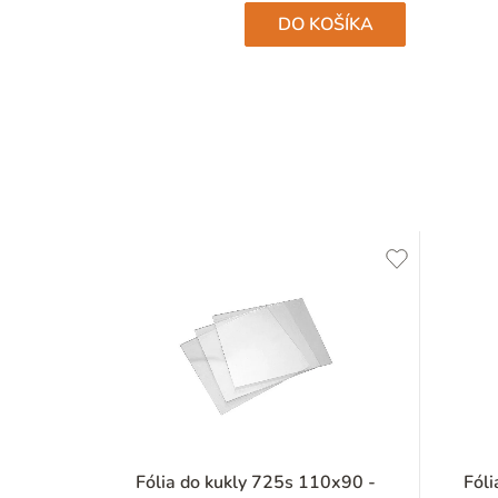
hviezdičiek.
DO KOŠÍKA
Fólia do kukly 725s 110x90 -
Fóli