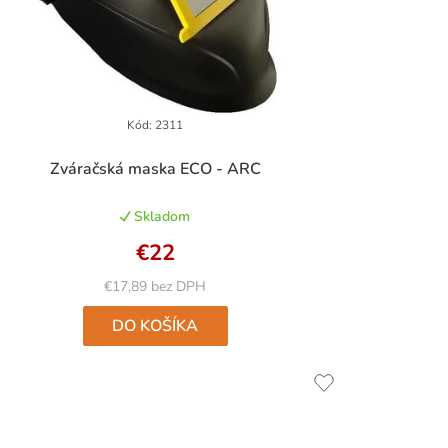
Kód:
2311
Priemerné
Zváračská maska ECO - ARC
hodnotenie
produktu
Skladom
je
4,7
€22
z
5
€17,89 bez DPH
hviezdičiek.
DO KOŠÍKA