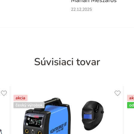
Marián Mészáros
Hodnotenie obchodu je 5 z 5 h
22.12.2025
Súvisiaci tovar
akcia
ak
český výrobok
od