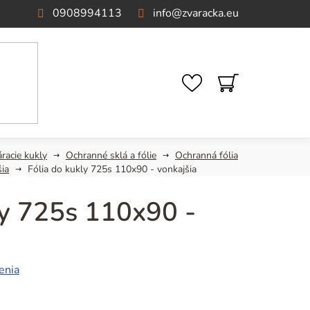
0908994113
info
@
zvaracka.eu
NÁKUPNÝ
KOŠÍK
racie kukly
Ochranné sklá a fólie
Ochranná fólia
šia
Fólia do kukly 725s 110x90 - vonkajšia
ly 725s 110x90 -
enia