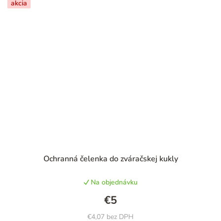
akcia
Priemerné
Ochranná čelenka do zváračskej kukly
hodnotenie
produktu
Na objednávku
je
4,8
€5
z
5
€4,07 bez DPH