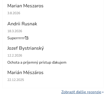
Marian Meszaros
Hodnotenie obchodu je 5 z 5 hviezdičiek.
3.8.2026
Andrii Rusnak
Hodnotenie obchodu je 5 z 5 hviezdičiek.
18.3.2026
Superrrrrr🥰
Jozef Bystrianský
Hodnotenie obchodu je 5 z 5 hviezdičiek.
12.2.2026
Ochota a príjemný prístup ďakujem
Marián Mészáros
Hodnotenie obchodu je 5 z 5 hviezdičiek.
22.12.2025
Zobraziť ďalšie recenzie