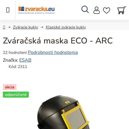
Prejsť
na
obsah
Hľadať
N
KO
Domov
Zváracie kukly
Klasické zváracie kukly
Zváračská maska ECO - ARC
Priemerné
Podrobnosti hodnotenia
22 hodnotení
hodnotenie
Značka:
ESAB
produktu
Kód:
2311
je
4,7
z
akcia
5
odporúčané
hviezdičiek.