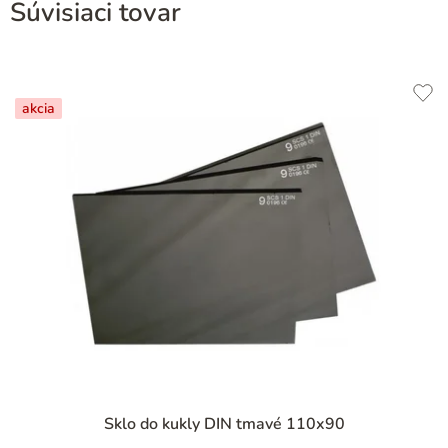
Súvisiaci tovar
akcia
Priemerné
Sklo do kukly DIN tmavé 110x90
hodnotenie