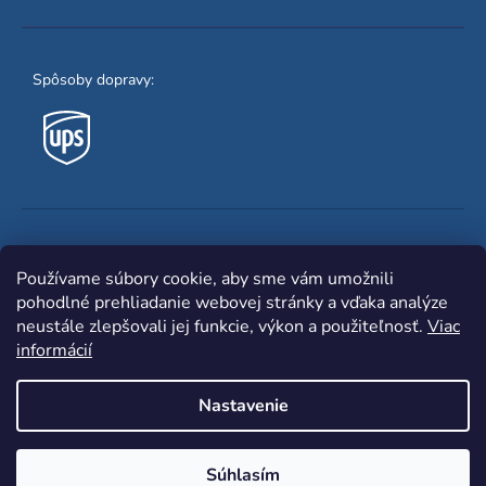
Spôsoby dopravy:
Obľúbené spôsoby platby:
Používame súbory cookie, aby sme vám umožnili
pohodlné prehliadanie webovej stránky a vďaka analýze
neustále zlepšovali jej funkcie, výkon a použiteľnosť.
Viac
informácií
Nastavenie
Shoptet
|
mime digital
Copyright 2026
www.zvaracka.eu
. Všetky práva
Súhlasím
vyhradené.