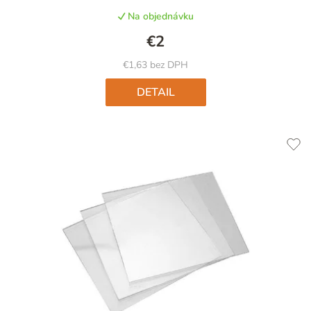
produktu
Na objednávku
je
5,0
€2
z
5
€1,63 bez DPH
hviezdičiek.
DETAIL