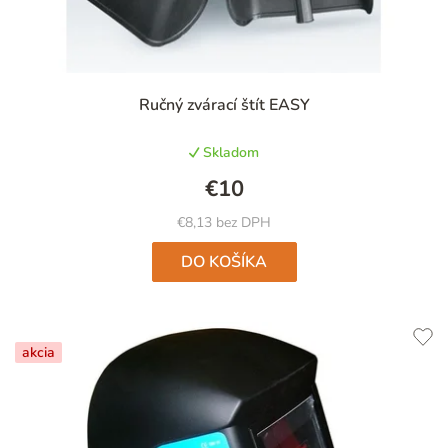
Priemerné
Ručný zvárací štít EASY
hodnotenie
produktu
Skladom
je
4,3
€10
z
5
€8,13 bez DPH
hviezdičiek.
DO KOŠÍKA
akcia