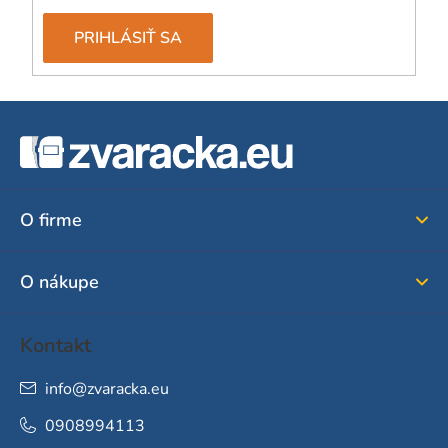
PRIHLÁSIŤ SA
Z
á
p
ä
O firme
t
i
O nákupe
e
Kontakt
info
@
zvaracka.eu
0908994113