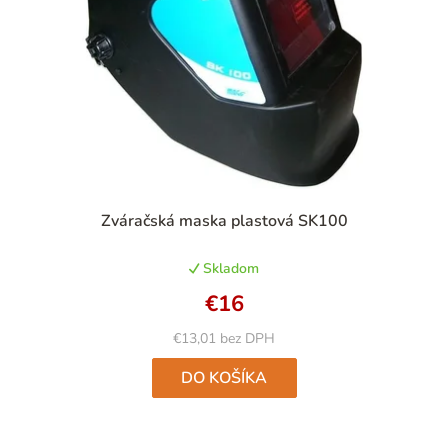
Priemerné
Zváračská maska plastová SK100
hodnotenie
produktu
Skladom
je
5,0
€16
z
5
€13,01 bez DPH
hviezdičiek.
DO KOŠÍKA