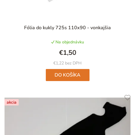
Priemerné
Fólia do kukly 725s 110x90 - vonkajšia
hodnotenie
produktu
Na objednávku
je
5,0
€1,50
z
5
€1,22 bez DPH
hviezdičiek.
DO KOŠÍKA
akcia