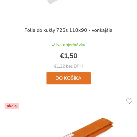
Priemerné
Fólia do kukly 725s 110x90 - vonkajšia
hodnotenie
produktu
Na objednávku
je
5,0
€1,50
z
5
€1,22 bez DPH
hviezdičiek.
DO KOŠÍKA
akcia