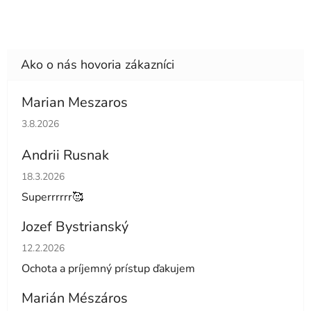
Marian Meszaros
Hodnotenie obchodu je 5 z 5 hviezdičiek.
3.8.2026
Andrii Rusnak
Hodnotenie obchodu je 5 z 5 hviezdičiek.
18.3.2026
Superrrrrr🥰
Jozef Bystrianský
Hodnotenie obchodu je 5 z 5 hviezdičiek.
12.2.2026
Ochota a príjemný prístup ďakujem
Marián Mészáros