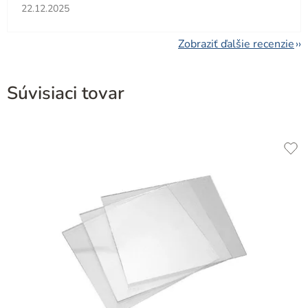
Hodnotenie obchodu je 5 z 5 hviezdičiek.
22.12.2025
Zobraziť ďalšie recenzie
Súvisiaci tovar