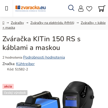
Prejsť
na
obsah
Hľadať
N
KO
Domov
Zváračky
Zváračky na elektródu (MMA)
Zváračky + káble
+ maska
Zváračka KITin 150 RS s
káblami a maskou
Priemerné
Podrobnosti hodnotenia
2 hodnotenia
hodnotenie
Značka:
Kühtreiber
produktu
Kód:
51582-2
je
5,0
z
akcia
5
český výrobok
hviezdičiek.