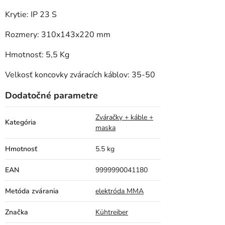
Krytie: IP 23 S
Rozmery: 310x143x220 mm
Hmotnosť: 5,5 Kg
Velkosť koncovky zváracích káblov: 35-50
Dodatočné parametre
Zváračky + káble +
Kategória
maska
Hmotnosť
5.5 kg
EAN
9999990041180
Metóda zvárania
elektróda MMA
Značka
Kühtreiber