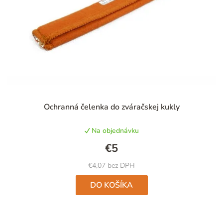
Priemerné
Ochranná čelenka do zváračskej kukly
hodnotenie
produktu
Na objednávku
je
4,8
€5
z
5
€4,07 bez DPH
hviezdičiek.
DO KOŠÍKA