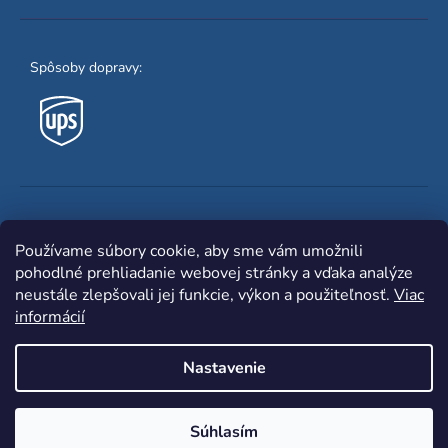
Spôsoby dopravy:
Obľúbené spôsoby platby:
Používame súbory cookie, aby sme vám umožnili
pohodlné prehliadanie webovej stránky a vďaka analýze
neustále zlepšovali jej funkcie, výkon a použiteľnosť.
Viac
informácií
Nastavenie
Shoptet
|
mime digital
Copyright 2026
www.zvaracka.eu
. Všetky práva
Súhlasím
vyhradené.