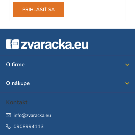
PRIHLÁSIŤ SA
Z
á
p
ä
O firme
t
i
O nákupe
e
Kontakt
info
@
zvaracka.eu
0908994113