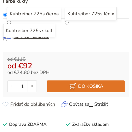
Farba kukly
Kuhtreiber 725s čierna
Kuhtreiber 725s fénix
Zvoľte variant
Kuhtreiber 725s skull
Možnosti doručenia
od €110
od
€92
od
€74,80
bez DPH
Jednotková cena:
DO KOŠÍKA
Pridať do obľúbených
Opýtať sa
Strážiť
Doprava ZDARMA
Zváračky skladom