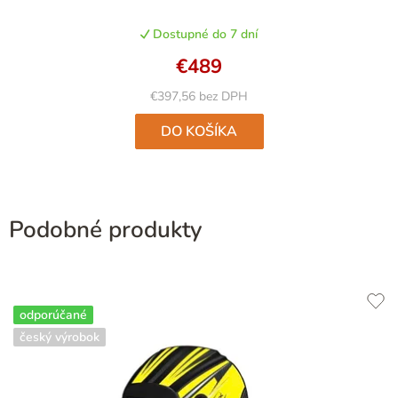
produktu
Dostupné do 7 dní
je
5,0
€489
z
5
€397,56 bez DPH
hviezdičiek.
DO KOŠÍKA
Podobné produkty
odporúčané
český výrobok