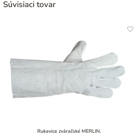
Súvisiaci tovar
Priemerné
Rukavice zváračské MERLIN.
hodnotenie