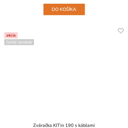
hviezdičiek.
DO KOŠÍKA
akcia
český výrobok
Priemerné
Zváračka KITin 190 s káblami
hodnotenie