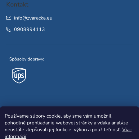
Kontakt
info
@
zvaracka.eu
0908994113
Spôsoby dopravy:
Obľúbené spôsoby platby:
Používame súbory cookie, aby sme vám umožnili
pohodlné prehliadanie webovej stránky a vďaka analýze
neustále zlepšovali jej funkcie, výkon a použiteľnosť.
Viac
informácií