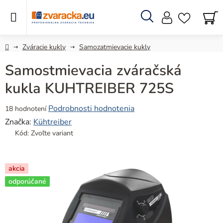
Prejsť
na
obsah
Hľadať
N
KO
Domov
Zváracie kukly
Samozatmievacie kukly
Samostmievacia zváračská
kukla KUHTREIBER 725S
Priemerné
Podrobnosti hodnotenia
18 hodnotení
hodnotenie
Značka:
Kühtreiber
produktu
Kód:
Zvoľte variant
je
4,9
z
akcia
5
odporúčané
hviezdičiek.