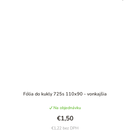
Priemerné
Fólia do kukly 725s 110x90 - vonkajšia
hodnotenie
produktu
Na objednávku
je
5,0
€1,50
z
5
€1,22 bez DPH