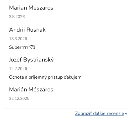
Marian Meszaros
Hodnotenie obchodu je 5 z 5 hviezdičiek.
3.8.2026
Andrii Rusnak
Hodnotenie obchodu je 5 z 5 hviezdičiek.
18.3.2026
Superrrrrr🥰
Jozef Bystrianský
Hodnotenie obchodu je 5 z 5 hviezdičiek.
12.2.2026
Ochota a príjemný prístup ďakujem
Marián Mészáros
Hodnotenie obchodu je 5 z 5 hviezdičiek.
22.12.2025
Zobraziť ďalšie recenzie