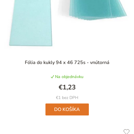
Priemerné
Fólia do kukly 94 x 46 725s - vnútorná
hodnotenie
produktu
Na objednávku
je
5,0
€1,23
z
5
€1 bez DPH
hviezdičiek.
DO KOŠÍKA