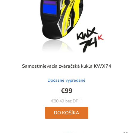
Priemerné
Samostmievacia zváračská kukla KWX74
hodnotenie
produktu
Dočasne vypredané
je
5,0
€99
z
5
€80,49 bez DPH
hviezdičiek.
DO KOŠÍKA