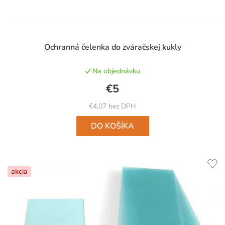
Priemerné
Ochranná čelenka do zváračskej kukly
hodnotenie
produktu
Na objednávku
je
4,8
€5
z
5
€4,07 bez DPH
hviezdičiek.
DO KOŠÍKA
akcia