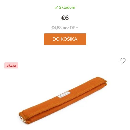
produktu
Skladom
je
4,6
€6
z
5
€4,88 bez DPH
hviezdičiek.
DO KOŠÍKA
akcia