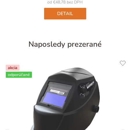
5
od €48,78 bez DPH
hviezdičiek.
DETAIL
Naposledy prezerané
akcia
odporúčané