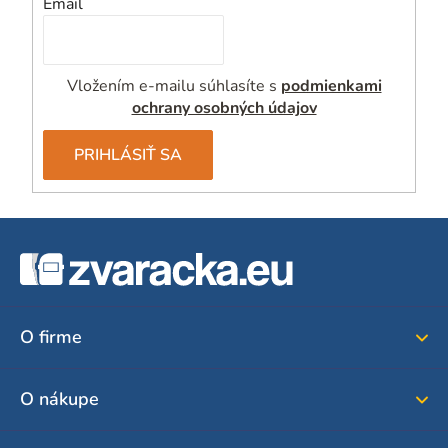
Email
Vložením e-mailu súhlasíte s
podmienkami
ochrany osobných údajov
PRIHLÁSIŤ SA
Z
á
p
ä
O firme
t
i
O nákupe
e