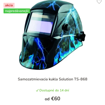
akcia
najpredávanejší
Priemerné
Samozatmievacia kukla Solution TS-868
hodnotenie
produktu
Dostupné do 14 dní
je
4,8
€60
od
z