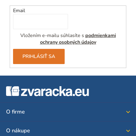
Email
Vložením e-mailu súhlasíte s
podmienkami
ochrany osobných údajov
PRIHLÁSIŤ SA
Z
á
p
ä
O firme
t
i
O nákupe