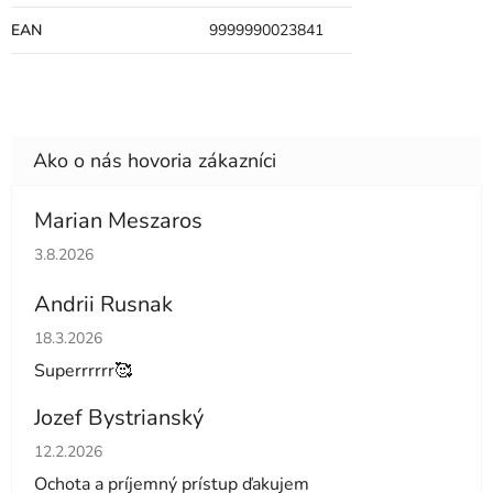
EAN
9999990023841
Marian Meszaros
Hodnotenie obchodu je 5 z 5 hviezdičiek.
3.8.2026
Andrii Rusnak
Hodnotenie obchodu je 5 z 5 hviezdičiek.
18.3.2026
Superrrrrr🥰
Jozef Bystrianský
Hodnotenie obchodu je 5 z 5 hviezdičiek.
12.2.2026
Ochota a príjemný prístup ďakujem