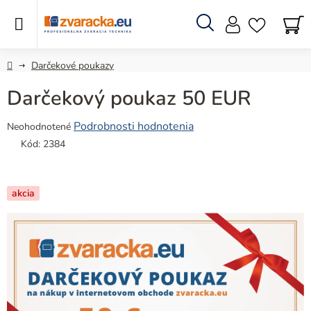
Prejsť
na
obsah
Hľadať
N
KO
Domov
Darčekové poukazy
Darčekový poukaz 50 EUR
Priemerné
Podrobnosti hodnotenia
Neohodnotené
hodnotenie
Kód:
2384
produktu
je
0,0
akcia
z
5
hviezdičiek.