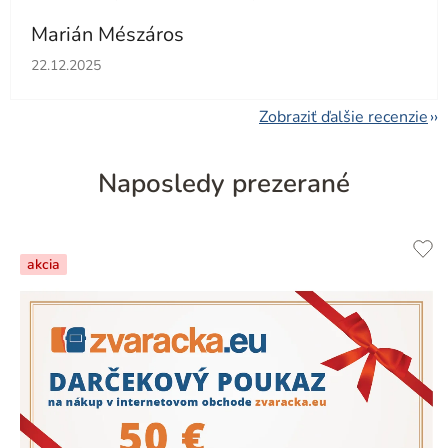
Marián Mészáros
Hodnotenie obchodu je 5 z 5 hviezdičiek.
22.12.2025
Zobraziť ďalšie recenzie
Naposledy prezerané
akcia