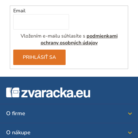
Email
Vložením e-mailu súhlasíte s
podmienkami
ochrany osobných údajov
PRIHLÁSIŤ SA
Z
á
p
ä
O firme
t
i
O nákupe