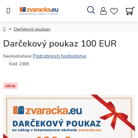
Prejsť
na
obsah
Hľadať
N
KO
Domov
Darčekové poukazy
Darčekový poukaz 100 EUR
Priemerné
Podrobnosti hodnotenia
Neohodnotené
hodnotenie
Kód:
2385
produktu
je
0,0
akcia
z
5
hviezdičiek.