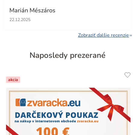
Marián Mészáros
Hodnotenie obchodu je 5 z 5 hviezdičiek.
22.12.2025
Zobraziť ďalšie recenzie
Naposledy prezerané
akcia