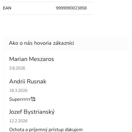
EAN
9999990023858
Marian Meszaros
Hodnotenie obchodu je 5 z 5 hviezdičiek.
3.8.2026
Andrii Rusnak
Hodnotenie obchodu je 5 z 5 hviezdičiek.
18.3.2026
Superrrrrr🥰
Jozef Bystrianský
Hodnotenie obchodu je 5 z 5 hviezdičiek.
12.2.2026
Ochota a príjemný prístup ďakujem