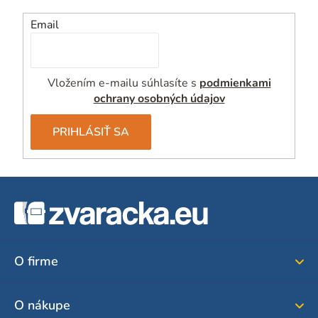
Email
Vložením e-mailu súhlasíte s
podmienkami
ochrany osobných údajov
PRIHLÁSIŤ SA
Z
á
p
ä
O firme
t
i
O nákupe