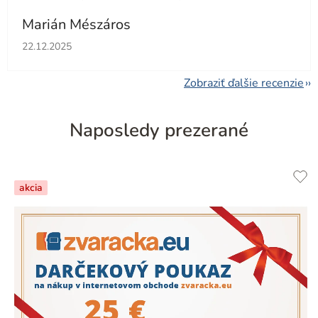
Marián Mészáros
Hodnotenie obchodu je 5 z 5 hviezdičiek.
22.12.2025
Zobraziť ďalšie recenzie
Naposledy prezerané
akcia