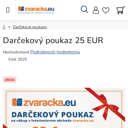
Prejsť
na
obsah
Hľadať
N
KO
Domov
Darčekové poukazy
Darčekový poukaz 25 EUR
Priemerné
Podrobnosti hodnotenia
Neohodnotené
hodnotenie
Kód:
3525
produktu
je
0,0
akcia
z
5
hviezdičiek.