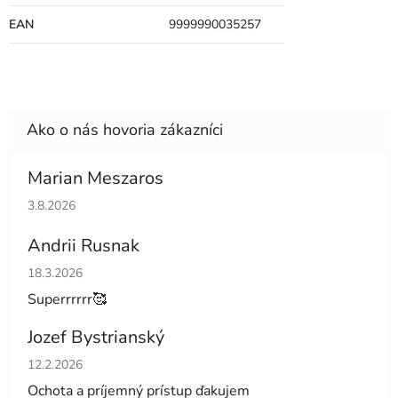
EAN
9999990035257
Marian Meszaros
Hodnotenie obchodu je 5 z 5 hviezdičiek.
3.8.2026
Andrii Rusnak
Hodnotenie obchodu je 5 z 5 hviezdičiek.
18.3.2026
Superrrrrr🥰
Jozef Bystrianský
Hodnotenie obchodu je 5 z 5 hviezdičiek.
12.2.2026
Ochota a príjemný prístup ďakujem