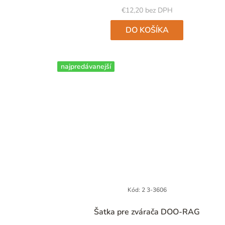
5
€12,20 bez DPH
hviezdičiek.
DO KOŠÍKA
najpredávanejší
Kód:
2 3-3606
Priemerné
Šatka pre zvárača DOO-RAG
hodnotenie