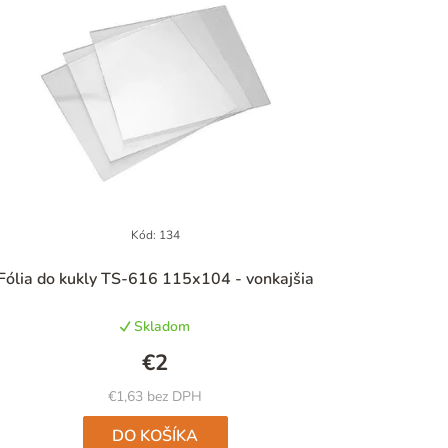
Kód:
134
Priemerné
Fólia do kukly TS-616 115x104 - vonkajšia
hodnotenie
produktu
Skladom
je
5,0
€2
z
5
€1,63 bez DPH
hviezdičiek.
DO KOŠÍKA