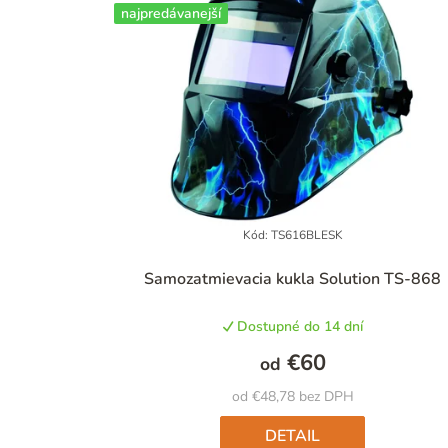
najpredávanejší
Kód:
TS616BLESK
Priemerné
Samozatmievacia kukla Solution TS-868
hodnotenie
produktu
Dostupné do 14 dní
je
4,8
€60
od
z
5
od €48,78 bez DPH
hviezdičiek.
DETAIL