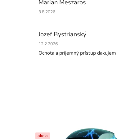
Marian Meszaros
Hodnotenie obchodu je 5 z 5 hviezdičiek.
3.8.2026
Jozef Bystrianský
Hodnotenie obchodu je 5 z 5 hviezdičiek.
12.2.2026
Ochota a príjemný prístup ďakujem
akcia