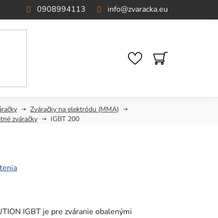
0908994113
info
@
zvaracka.eu
NÁKUPNÝ
KOŠÍK
áračky
Zváračky na elektródu (MMA)
tné zváračky
IGBT 200
tenia
UTION IGBT je pre zváranie obalenými