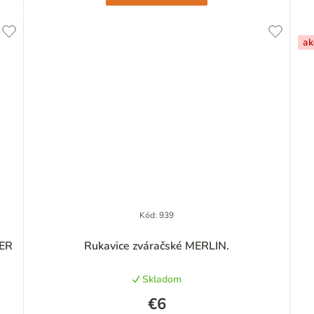
ak
Kód:
939
Priemerné
NER
Rukavice zváračské MERLIN.
hodnotenie
produktu
Skladom
je
4,6
€6
z