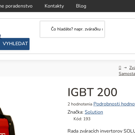
ne poradenstvo
Kontakty
Blog
Domov
Zv
Samosta
IGBT 200
Priemerné
Podrobnosti hodno
2 hodnotenia
hodnotenie
Značka:
Solution
produktu
Kód:
193
je
5,0
Rada zváracích invertorov SOL