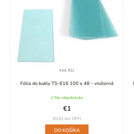
Kód:
921
Priemerné
Fólia do kukly TS-616 100 x 48 - vnútorná
hodnotenie
produktu
Na objednávku
je
5,0
€1
z
5
€0,81 bez DPH
hviezdičiek.
DO KOŠÍKA