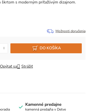
m škrtom s moderným príťažlivým dizajnom.
Možnosti doručenia
DO KOŠÍKA
Opýtať sa
Strážiť
Kamenné predajne
poradia
kamenná predajňa v Detve