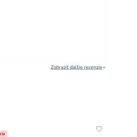
viezdičiek.
viezdičiek.
Zobraziť ďalšie recenzie
cia