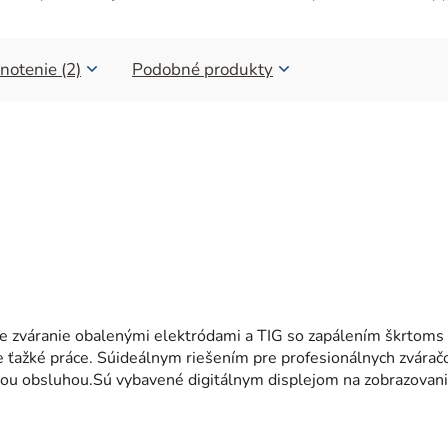
notenie (2)
Podobné produkty
e zváranie obalenými elektródami a TIG so zapálením škrtoms
e ťažké práce. Súideálnym riešením pre profesionálnych zváračo
hou obsluhou.Sú vybavené digitálnym displejom na zobrazovan