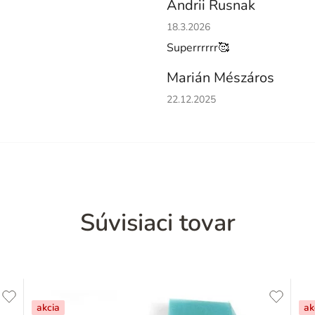
Andrii Rusnak
Hodnotenie obchodu je 5 z 5 h
18.3.2026
Superrrrrr🥰
Marián Mészáros
Hodnotenie obchodu je 5 z 5 h
22.12.2025
Súvisiaci tovar
akcia
ak