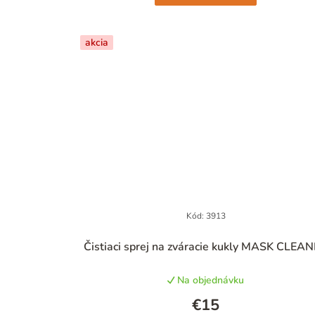
akcia
Kód:
3913
Priemerné
Čistiaci sprej na zváracie kukly MASK CLEA
hodnotenie
produktu
Na objednávku
je
4,6
€15
z