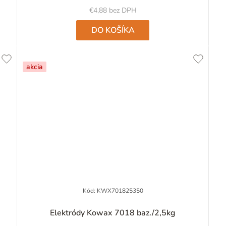
5
€4,88 bez DPH
hviezdičiek.
DO KOŠÍKA
akcia
Kód:
KWX701825350
Priemerné
Elektródy Kowax 7018 baz./2,5kg
hodnotenie