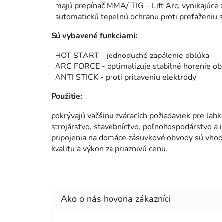
majú prepínač MMA/ TIG – Lift Arc, vynikajúce 
automatickú tepelnú ochranu proti preťaženiu s
Sú vybavené funkciami:
HOT START - jednoduché zapálenie oblúka
ARC FORCE - optimalizuje stabilné horenie ob
ANTI STICK - proti pritaveniu elektródy
Použitie:
pokrývajú väčšinu zváracích požiadaviek pre ľahk
strojárstvo, stavebníctvo, poľnohospodárstvo a i
pripojenia na domáce zásuvkové obvody sú vhod
kvalitu a výkon za priaznivú cenu.