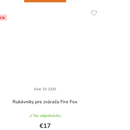
cia
Kód:
33-2320
Priemerné
Rukávniky pre zvárača Fire Fox
hodnotenie
produktu
Na objednávku
je
5,0
€17
z