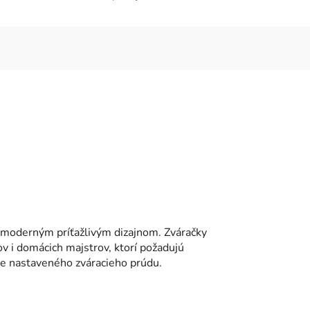
 moderným príťažlivým dizajnom. Zváračky
v i domácich majstrov, ktorí požadujú
ie nastaveného zváracieho prúdu.