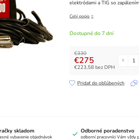
z
elektródami a TIG so zapálení
5
hviezdičiek.
Celý popis
Dostupné do 7 dní
€330
€275
€223,58 bez DPH
Jednotková cena:
Pridať do obľúbených
račky skladom
Odborné poradenstvo
esné vybavenie objednávok
odborní pracovníci Vám vždy 