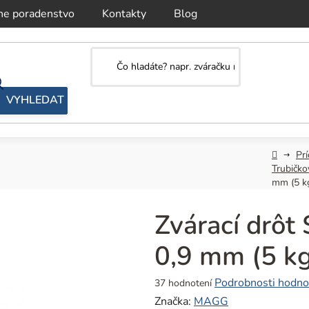
ne poradenstvo
Kontakty
Blog
Domov
Pr
Trubičko
mm (5 k
Zvárací drôt 
0,9 mm (5 k
Priemerné
Podrobnosti hodno
37 hodnotení
hodnotenie
Značka:
MAGG