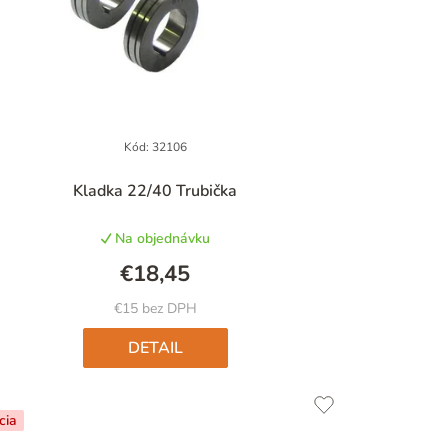
Kód:
32106
Priemerné
Kladka 22/40 Trubička
hodnotenie
produktu
Na objednávku
je
5,0
€18,45
z
5
€15 bez DPH
hviezdičiek.
DETAIL
cia