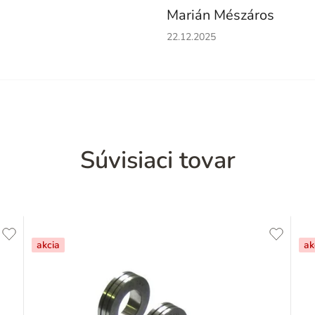
Marián Mészáros
Hodnotenie obchodu je 5 z 5 h
22.12.2025
Súvisiaci tovar
akcia
ak