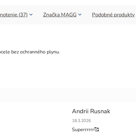
notenie (37)
Značka
MAGG
Podobné produkty
cele bez ochranného plynu.
Andrii Rusnak
Hodnotenie obchodu je 5 z 5 h
18.3.2026
Superrrrrr🥰