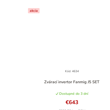
akcia
Kód:
4634
Priemerné
Zvárací invertor Fanmig J5 SET
hodnotenie
produktu
Dostupné do 3 dní
je
5,0
€643
z