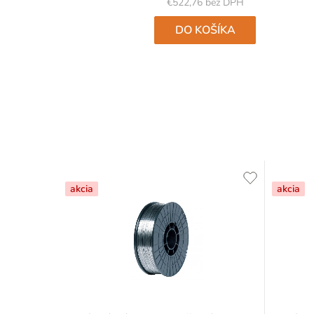
5
€522,76 bez DPH
hviezdičiek.
DO KOŠÍKA
akcia
akcia