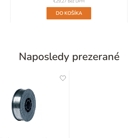
€29,27 bez DPH
DO KOŠÍKA
Naposledy prezerané