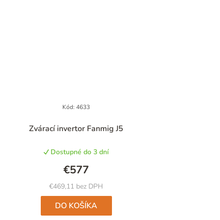
Kód:
4633
Priemerné
Zvárací invertor Fanmig J5
hodnotenie
produktu
Dostupné do 3 dní
je
5,0
€577
z
5
€469,11 bez DPH
hviezdičiek.
DO KOŠÍKA