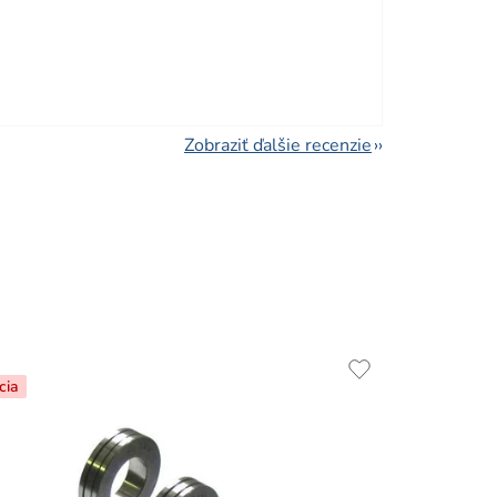
viezdičiek.
Zobraziť ďalšie recenzie
cia