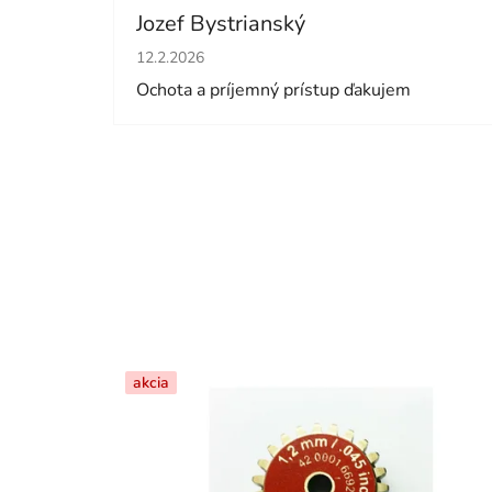
Jozef Bystrianský
Hodnotenie obchodu je 5 z 5 hviezdičiek.
12.2.2026
Ochota a príjemný prístup ďakujem
akcia