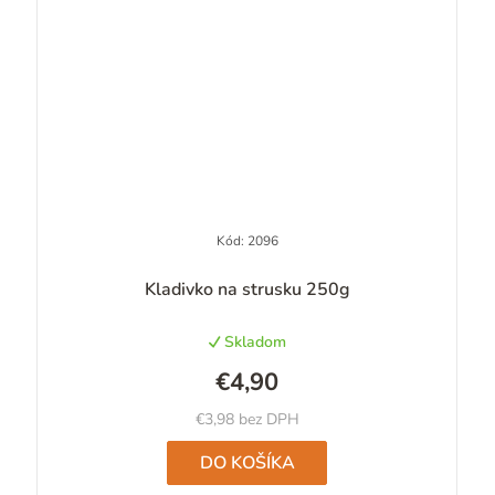
Kód:
2096
Priemerné
Kladivko na strusku 250g
hodnotenie
produktu
Skladom
je
4,9
€4,90
z
5
€3,98 bez DPH
hviezdičiek.
DO KOŠÍKA