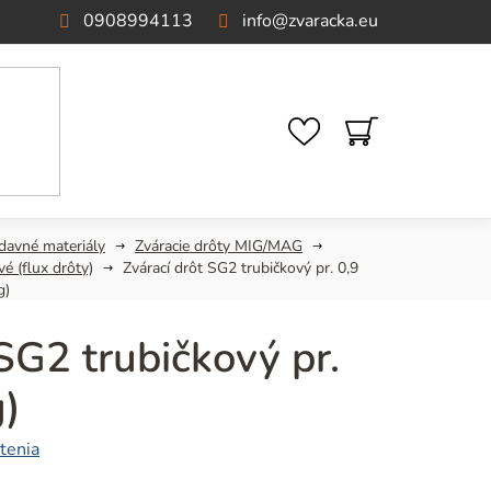
0908994113
info
@
zvaracka.eu
NÁKUPNÝ
KOŠÍK
ídavné materiály
Zváracie drôty MIG/MAG
vé (flux drôty)
Zvárací drôt SG2 trubičkový pr. 0,9
g)
SG2 trubičkový pr.
g)
tenia