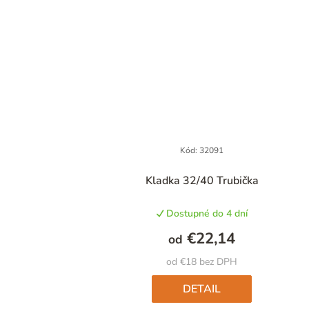
Kód:
32091
Kladka 32/40 Trubička
Dostupné do 4 dní
€22,14
od
od €18 bez DPH
DETAIL