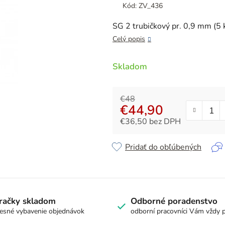
produktu
Kód:
ZV_436
je
4,8
SG 2 trubičkový pr. 0,9 mm (5 
z
Celý popis
5
hviezdičiek.
Skladom
€48
€44,90
€36,50 bez DPH
Jednotková cena:
Pridať do obľúbených
račky skladom
Odborné poradenstvo
esné vybavenie objednávok
odborní pracovníci Vám vždy 