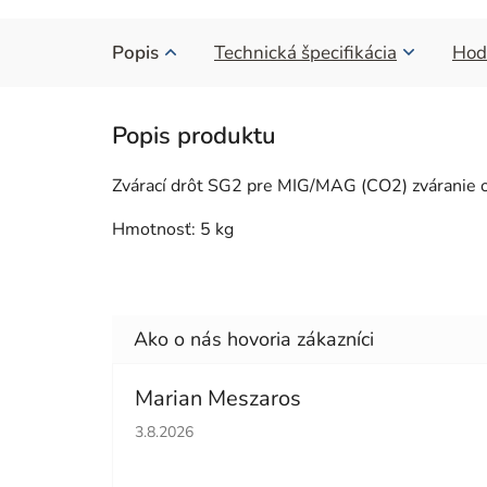
Popis
Technická špecifikácia
Hod
Zvárací drôt SG2 pre MIG/MAG (CO2) zváranie o
Hmotnosť: 5 kg
Marian Meszaros
Hodnotenie obchodu je 5 z 5 hviezdičiek.
3.8.2026