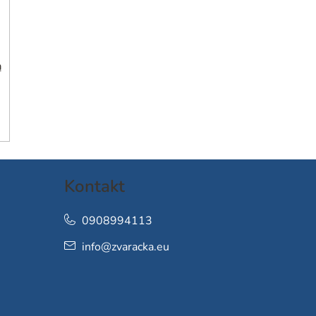
h
Kontakt
0908994113
info
@
zvaracka.eu