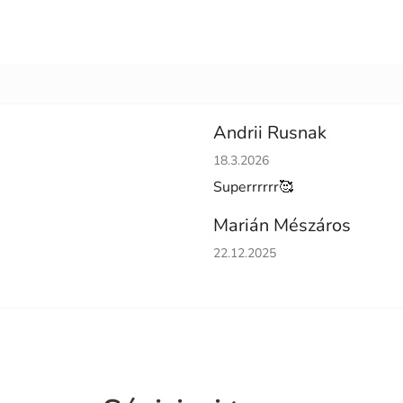
Andrii Rusnak
Hodnotenie obchodu je 5 z 5 h
18.3.2026
Superrrrrr🥰
Marián Mészáros
Hodnotenie obchodu je 5 z 5 h
22.12.2025