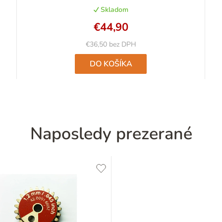
produktu
Skladom
je
4,8
€44,90
z
5
€36,50 bez DPH
hviezdičiek.
DO KOŠÍKA
Naposledy prezerané