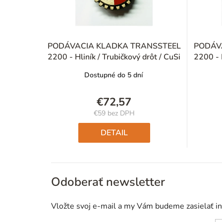
PODÁVACIA KLADKA TRANSSTEEL
PODÁV
2200 - Hliník / Trubičkový drôt / CuSi
2200 - H
Dostupné do 5 dní
€72,57
€59 bez DPH
Jednotková
cena:
DETAIL
Odoberať newsletter
Vložte svoj e-mail a my Vám budeme zasielať i