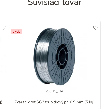
Súvisiaci tovar
akcia
Kód:
ZV_436
Priemerné
g)
Zvárací drôt SG2 trubičkový pr. 0,9 mm (5 kg)
hodnotenie