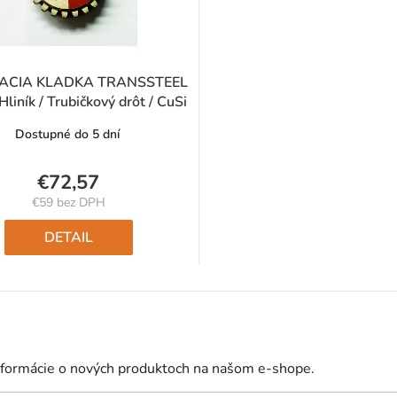
ACIA KLADKA TRANSSTEEL
liník / Trubičkový drôt / CuSi
Dostupné do 5 dní
€72,57
€59 bez DPH
Jednotková
cena:
DETAIL
nformácie o nových produktoch na našom e-shope.