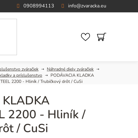
0908994113
info
@
zvaracka.eu
NÁKUPNÝ
KOŠÍK
slušenstvo zváračiek
Náhradné diely zváračiek
kladky a príslušenstvo
PODÁVACIA KLADKA
EL 2200 - Hliník / Trubičkový drôt / CuSi
 KLADKA
2200 - Hliník /
rôt / CuSi