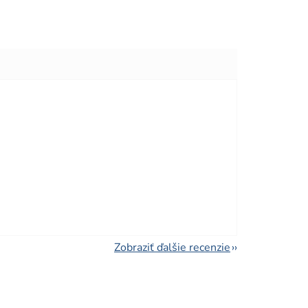
viezdičiek.
viezdičiek.
Zobraziť ďalšie recenzie