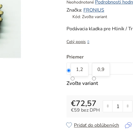
Priemerné
Podrobnosti hodn
Neohodnotené
hodnotenie
Značka:
FRONIUS
produktu
Kód:
Zvoľte variant
je
0,0
Podávacia kladka pre Hliník / Tr
z
5
Celý popis
hviezdičiek.
Priemer
1,2
0,9
Zvoľte variant
€72,57
€59 bez DPH
Jednotková cena:
Pridať do obľúbených