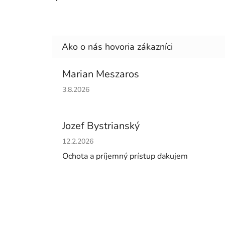
Marian Meszaros
Hodnotenie obchodu je 5 z 5 hviezdičiek.
3.8.2026
Jozef Bystrianský
Hodnotenie obchodu je 5 z 5 hviezdičiek.
12.2.2026
Ochota a príjemný prístup ďakujem