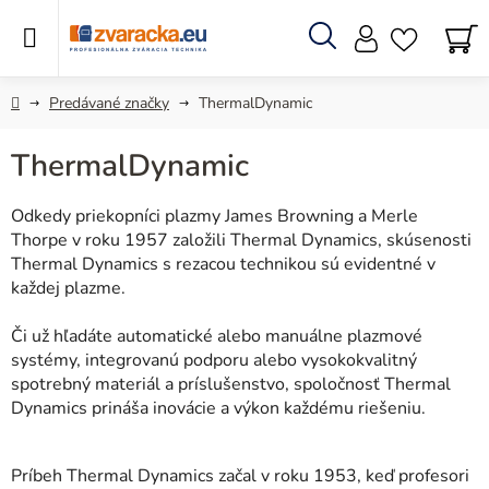
Prejsť
na
obsah
Hľadať
N
KO
Domov
Predávané značky
ThermalDynamic
ThermalDynamic
Odkedy priekopníci plazmy James Browning a Merle
Thorpe v roku 1957 založili Thermal Dynamics, skúsenosti
Thermal Dynamics s rezacou technikou sú evidentné v
každej plazme.
Či už hľadáte automatické alebo manuálne plazmové
systémy, integrovanú podporu alebo vysokokvalitný
spotrebný materiál a príslušenstvo, spoločnosť Thermal
Dynamics prináša inovácie a výkon každému riešeniu.
Príbeh Thermal Dynamics začal v roku 1953, keď profesori