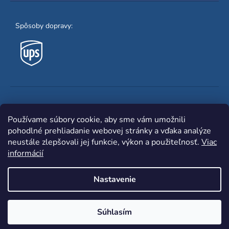
Spôsoby dopravy:
Obľúbené spôsoby platby:
Používame súbory cookie, aby sme vám umožnili
pohodlné prehliadanie webovej stránky a vďaka analýze
neustále zlepšovali jej funkcie, výkon a použiteľnosť.
Viac
informácií
Nastavenie
Shoptet
|
mime digital
Copyright 2026
www.zvaracka.eu
. Všetky práva
Súhlasím
vyhradené.