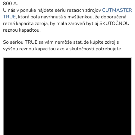
800 A.
U nás v ponuke nájdete sériu rezacích zdrojov
CUTMASTER
TRUE
, ktorá bola navrhnutá s myšlienkou, že doporučená
rezná kapacita zdroja, by mala zároveň byť aj SKUTOČNOU
reznou kapacitou.
So sériou TRUE sa vám nemôže stať, že kúpite zdroj s
vyššou reznou kapacitou ako v skutočnosti potrebujete.