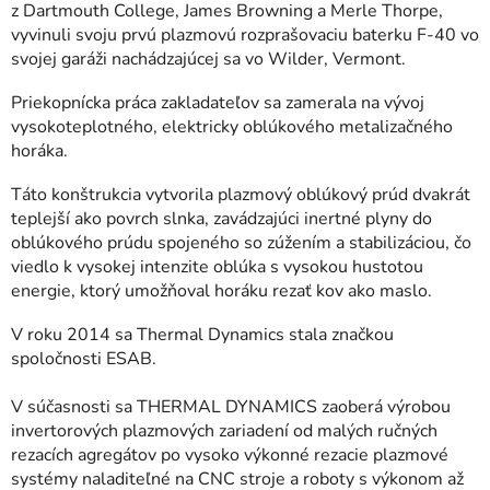
z Dartmouth College, James Browning a Merle Thorpe,
vyvinuli svoju prvú plazmovú rozprašovaciu baterku F-40 vo
svojej garáži nachádzajúcej sa vo Wilder, Vermont.
Priekopnícka práca zakladateľov sa zamerala na vývoj
vysokoteplotného, elektricky oblúkového metalizačného
horáka.
Táto konštrukcia vytvorila plazmový oblúkový prúd dvakrát
teplejší ako povrch slnka, zavádzajúci inertné plyny do
oblúkového prúdu spojeného so zúžením a stabilizáciou, čo
viedlo k vysokej intenzite oblúka s vysokou hustotou
energie, ktorý umožňoval horáku rezať kov ako maslo.
V roku 2014 sa Thermal Dynamics stala značkou
spoločnosti
ESAB.
V súčasnosti sa THERMAL DYNAMICS zaoberá výrobou
invertorových plazmových zariadení od malých ručných
rezacích agregátov po vysoko výkonné rezacie plazmové
systémy naladiteľné na CNC stroje a roboty s výkonom až