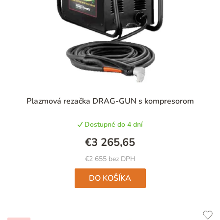
p
p
r
r
o
o
d
d
u
u
k
k
t
t
Plazmová rezačka DRAG-GUN s kompresorom
o
o
v
Dostupné do 4 dní
v
€3 265,65
€2 655 bez DPH
DO KOŠÍKA