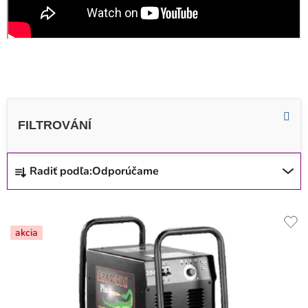
R
Radiť podľa:
Odporúčame
a
d
V
e
ý
akcia
n
p
i
i
e
s