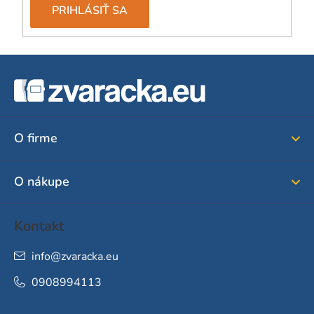
y
PRIHLÁSIŤ SA
v
ý
p
Z
i
á
s
u
p
ä
O firme
t
i
O nákupe
e
Kontakt
info
@
zvaracka.eu
0908994113