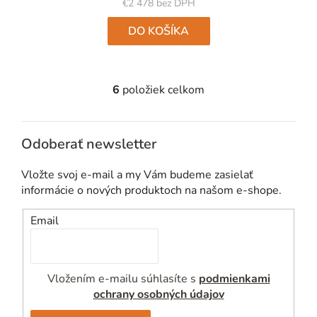
€2 478 bez DPH
DO KOŠÍKA
6
položiek celkom
O
v
l
Odoberať newsletter
á
d
Vložte svoj e-mail a my Vám budeme zasielať
a
informácie o nových produktoch na našom e-shope.
c
i
Email
e
p
r
Vložením e-mailu súhlasíte s
podmienkami
v
ochrany osobných údajov
k