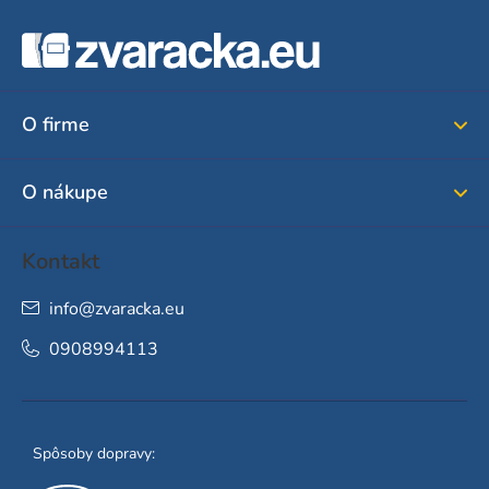
Z
á
p
ä
O firme
t
i
O nákupe
e
Kontakt
info
@
zvaracka.eu
0908994113
Spôsoby dopravy: