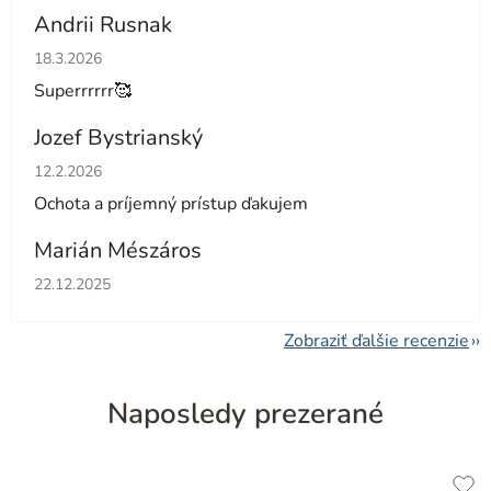
Andrii Rusnak
Hodnotenie obchodu je 5 z 5 hviezdičiek.
18.3.2026
Superrrrrr🥰
Jozef Bystrianský
Hodnotenie obchodu je 5 z 5 hviezdičiek.
12.2.2026
Ochota a príjemný prístup ďakujem
Marián Mészáros
Hodnotenie obchodu je 5 z 5 hviezdičiek.
22.12.2025
Zobraziť ďalšie recenzie
Naposledy prezerané