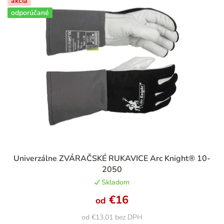
akcia
odporúčané
Priemerné
Univerzálne ZVÁRAČSKÉ RUKAVICE Arc Knight® 10-
hodnotenie
2050
produktu
Skladom
je
5,0
€16
od
z
5
od €13,01 bez DPH