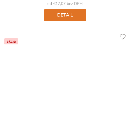
5
od €17,07 bez DPH
hviezdičiek.
DETAIL
akcia
Priemerné