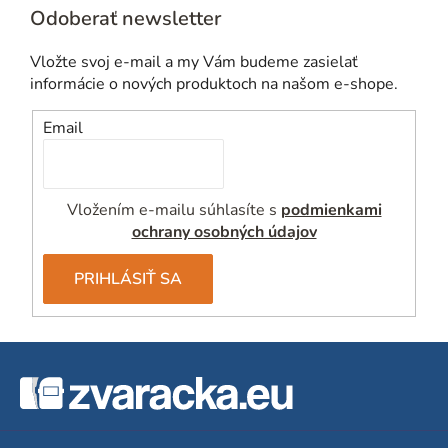
a
v
Odoberať newsletter
c
a
i
n
Vložte svoj e-mail a my Vám budeme zasielať
e
i
informácie o nových produktoch na našom e-shope.
p
e
r
Email
v
k
y
Vložením e-mailu súhlasíte s
podmienkami
v
ochrany osobných údajov
ý
p
PRIHLÁSIŤ SA
i
s
u
Z
á
p