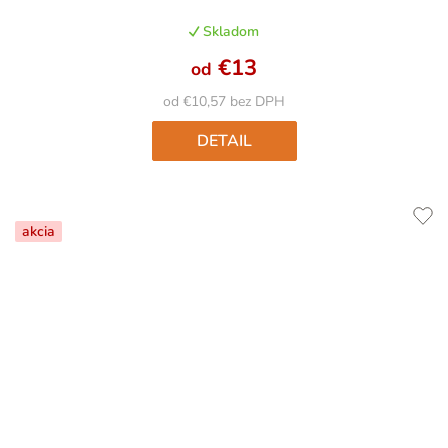
produktu
Skladom
je
5,0
€13
od
z
5
od €10,57 bez DPH
hviezdičiek.
DETAIL
akcia