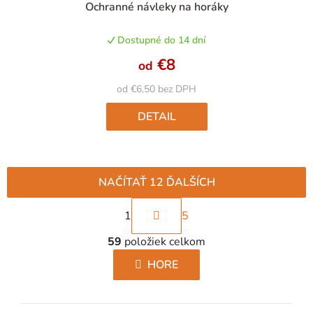
Ochranné návleky na horáky
hodnotenie
produktu
Dostupné do 14 dní
je
5,0
€8
od
z
5
od €6,50 bez DPH
hviezdičiek.
DETAIL
NAČÍTAŤ 12 ĎALŠÍCH
S
1
5
t
O
r
59
položiek celkom
v
á
l
HORE
n
á
k
d
o