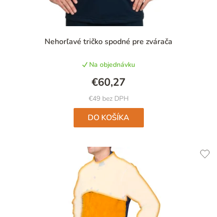
u
u
k
k
t
t
Nehorľavé tričko spodné pre zvárača
o
o
v
Na objednávku
v
€60,27
€49 bez DPH
DO KOŠÍKA