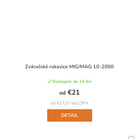
Priemerné
Zváračské rukavice MIG/MAG 10-2000
hodnotenie
produktu
Dostupné do 14 dní
je
5,0
€21
od
z
5
od €17,07 bez DPH
hviezdičiek.
DETAIL