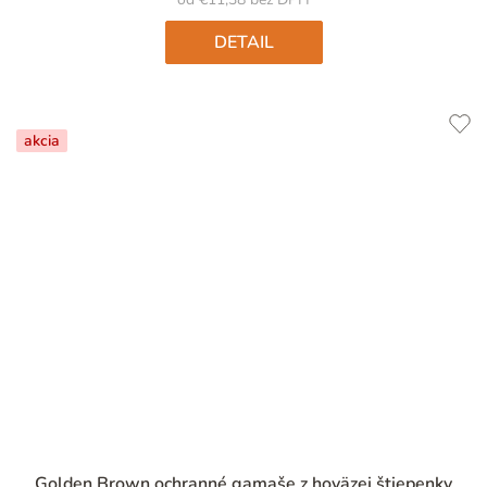
DETAIL
akcia
Golden Brown ochranné gamaše z hoväzej štiepenky