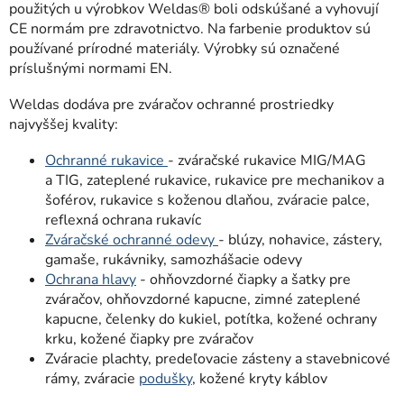
použitých u výrobkov Weldas® boli odskúšané a vyhovují
CE normám pre zdravotnictvo. Na farbenie produktov sú
používané prírodné materiály. Výrobky sú označené
príslušnými normami EN.
Weldas dodáva pre zváračov ochranné prostriedky
najvyššej kvality:
Ochranné rukavice
- zváračské rukavice MIG/MAG
a TIG, zateplené rukavice, rukavice pre mechanikov a
šoférov, rukavice s koženou dlaňou, zváracie palce,
reflexná ochrana rukavíc
Zváračské ochranné odevy
- blúzy, nohavice, zástery,
gamaše, rukávniky, samozhášacie odevy
Ochrana hlavy
- ohňovzdorné čiapky a šatky pre
zváračov, ohňovzdorné kapucne, zimné zateplené
kapucne, čelenky do kukiel, potítka, kožené ochrany
krku, kožené čiapky pre zváračov
Zváracie plachty, predeľovacie zásteny
a stavebnicové
rámy, zváracie
podušky
, kožené kryty káblov