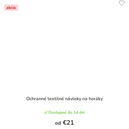
akcia
Priemerné
Ochranné textilné návleky na horáky
hodnotenie
produktu
Dostupné do 14 dní
je
5,0
€21
od
z