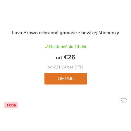
Priemerné
Lava Brown ochranné gamaše z hoväzej štiepenky
hodnotenie
produktu
Dostupné do 14 dní
je
5,0
€26
od
z
5
od €21,14 bez DPH
hviezdičiek.
DETAIL
akcia