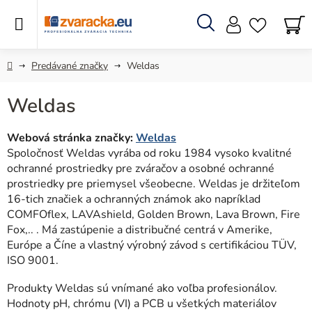
Prejsť
na
obsah
Hľadať
N
KO
Domov
Predávané značky
Weldas
Weldas
Webová stránka značky:
Weldas
Spoločnosť Weldas vyrába od roku 1984 vysoko kvalitné
ochranné prostriedky pre zváračov a osobné ochranné
prostriedky pre priemysel všeobecne. Weldas je držiteľom
16-tich značiek a ochranných známok ako napríklad
COMFOflex, LAVAshield, Golden Brown, Lava Brown, Fire
Fox,.. . Má zastúpenie a distribučné centrá v Amerike,
Európe a Číne a vlastný výrobný závod s certifikáciou TÜV,
ISO 9001.
Produkty Weldas sú vnímané ako voľba profesionálov.
Hodnoty pH, chrómu (VI) a PCB u všetkých materiálov