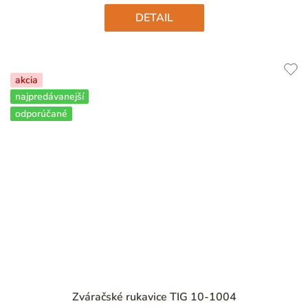
hviezdičiek.
DETAIL
akcia
najpredávanejší
odporúčané
Priemerné
Zváračské rukavice TIG 10-1004
hodnotenie