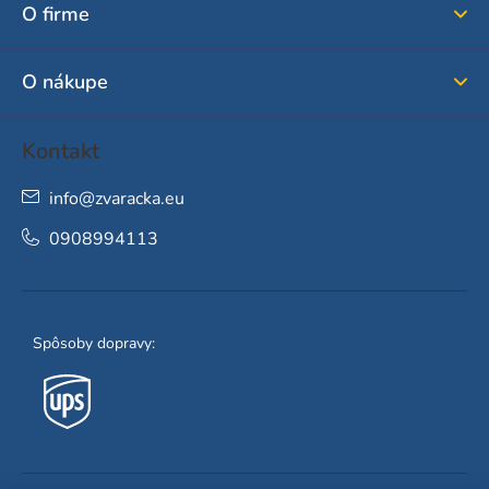
ä
O firme
t
i
O nákupe
e
Kontakt
info
@
zvaracka.eu
0908994113
Spôsoby dopravy: