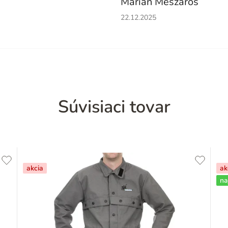
Marián Mészáros
Hodnotenie obchodu je 5 z 5 h
22.12.2025
Súvisiaci tovar
akcia
ak
na