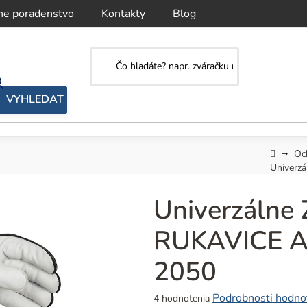
ne poradenstvo
Kontakty
Blog
Domov
Oc
Univerz
Univerzáln
RUKAVICE Ar
2050
Priemerné
Podrobnosti hodno
4 hodnotenia