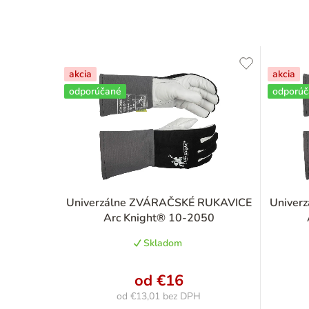
akcia
akcia
odporúčané
odporú
Univerzálne ZVÁRAČSKÉ RUKAVICE
Univer
Arc Knight® 10-2050
Skladom
od
€16
od
€13,01
bez DPH
Jednotková