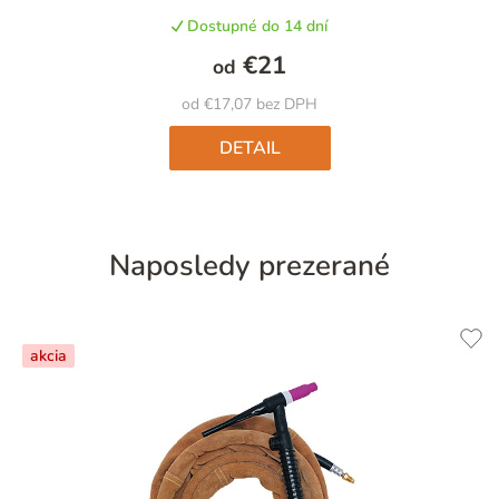
produktu
Dostupné do 14 dní
je
5,0
€21
od
z
5
od €17,07 bez DPH
hviezdičiek.
DETAIL
Naposledy prezerané
akcia