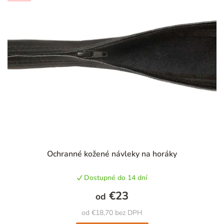
Ochranné kožené návleky na horáky
Dostupné do 14 dní
€23
od
od €18,70 bez DPH