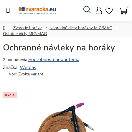
Prejsť
na
obsah
Hľadať
N
KO
Domov
Zváracie horáky
Náhradné diely horákov MIG/MAG
Ostatné diely MIG/MAG
Ochranné návleky na horáky
Priemerné
Podrobnosti hodnotenia
2 hodnotenia
hodnotenie
Značka:
Weldas
produktu
Kód:
Zvoľte variant
je
5,0
z
akcia
5
hviezdičiek.