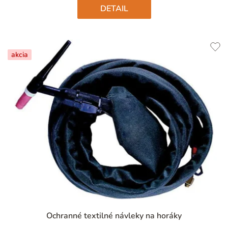
DETAIL
akcia
Priemerné
Ochranné textilné návleky na horáky
hodnotenie