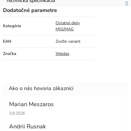
Technická špecifikácia
Dodatočné parametre
Ostatné diely
Kategória
MIG/MAG
EAN
Zvoľte variant
Značka
Weldas
Marian Meszaros
Hodnotenie obchodu je 5 z 5 hviezdičiek.
3.8.2026
Andrii Rusnak