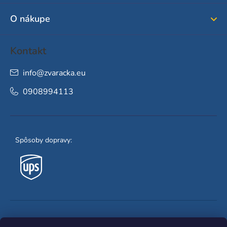
i
O nákupe
e
Kontakt
info
@
zvaracka.eu
0908994113
Spôsoby dopravy:
Obľúbené spôsoby platby: