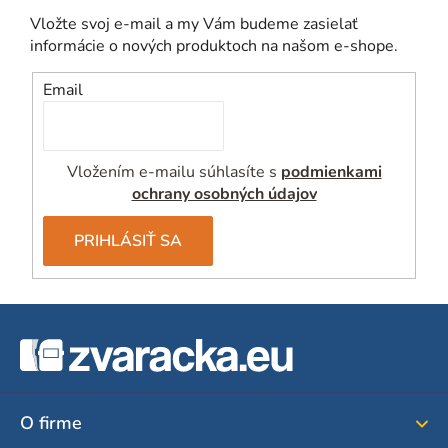
Vložte svoj e-mail a my Vám budeme zasielať
informácie o nových produktoch na našom e-shope.
Email
Vložením e-mailu súhlasíte s
podmienkami
ochrany osobných údajov
PRIHLÁSIŤ SA
Z
á
p
ä
O firme
t