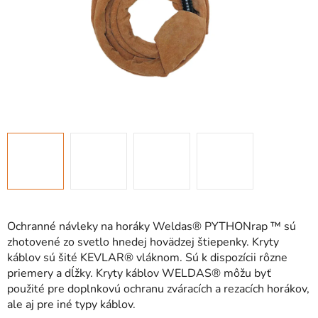
Ochranné návleky na horáky Weldas® PYTHONrap ™ sú
zhotovené zo svetlo hnedej hovädzej štiepenky. Kryty
káblov sú šité KEVLAR® vláknom. Sú k dispozícii rôzne
priemery a dĺžky. Kryty káblov WELDAS® môžu byť
použité pre doplnkovú ochranu zváracích a rezacích horákov,
ale aj pre iné typy káblov.