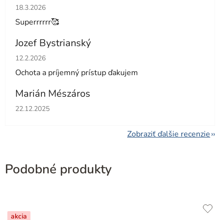
Hodnotenie obchodu je 5 z 5 hviezdičiek.
18.3.2026
Superrrrrr🥰
Jozef Bystrianský
Hodnotenie obchodu je 5 z 5 hviezdičiek.
12.2.2026
Ochota a príjemný prístup ďakujem
Marián Mészáros
Hodnotenie obchodu je 5 z 5 hviezdičiek.
22.12.2025
Zobraziť ďalšie recenzie
Podobné produkty
akcia