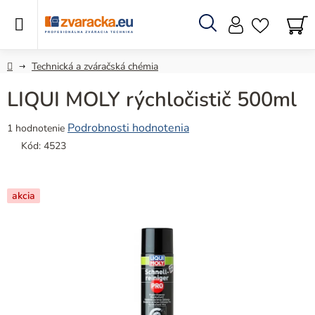
Prejsť
na
obsah
Hľadať
N
KO
Domov
Technická a zváračská chémia
LIQUI MOLY rýchločistič 500ml
Priemerné
Podrobnosti hodnotenia
1 hodnotenie
hodnotenie
Kód:
4523
produktu
je
5,0
akcia
z
5
hviezdičiek.