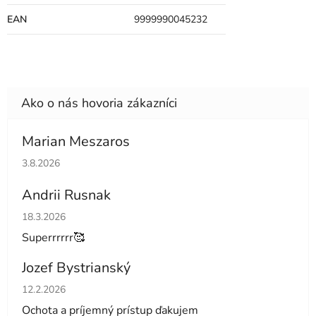
EAN
9999990045232
Marian Meszaros
Hodnotenie obchodu je 5 z 5 hviezdičiek.
3.8.2026
Andrii Rusnak
Hodnotenie obchodu je 5 z 5 hviezdičiek.
18.3.2026
Superrrrrr🥰
Jozef Bystrianský
Hodnotenie obchodu je 5 z 5 hviezdičiek.
12.2.2026
Ochota a príjemný prístup ďakujem