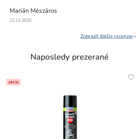
Marián Mészáros
Hodnotenie obchodu je 5 z 5 hviezdičiek.
22.12.2025
Zobraziť ďalšie recenzie
Naposledy prezerané
akcia