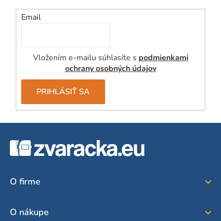
Email
Vložením e-mailu súhlasíte s
podmienkami
ochrany osobných údajov
PRIHLÁSIŤ SA
Z
á
p
ä
O firme
t
i
O nákupe