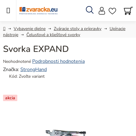
Prejsť
na
obsah
Hľadať
N
KO
Domov
Vybavenie dielne
Zváracie stoly a prípravky
Upínacie
nástroje
Čelusťové a kliešťové svorky
Svorka EXPAND
Priemerné
Podrobnosti hodnotenia
Neohodnotené
hodnotenie
Značka:
StrongHand
produktu
Kód:
Zvoľte variant
je
0,0
z
akcia
5
hviezdičiek.