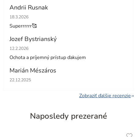
Andrii Rusnak
Hodnotenie obchodu je 5 z 5 hviezdičiek.
18.3.2026
Superrrrrr🥰
Jozef Bystrianský
Hodnotenie obchodu je 5 z 5 hviezdičiek.
12.2.2026
Ochota a príjemný prístup ďakujem
Marián Mészáros
Hodnotenie obchodu je 5 z 5 hviezdičiek.
22.12.2025
Zobraziť ďalšie recenzie
Naposledy prezerané