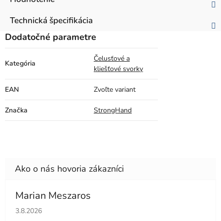
Technická špecifikácia
Dodatočné parametre
Čelusťové a
Kategória
kliešťové svorky
EAN
Zvoľte variant
Značka
StrongHand
Marian Meszaros
Hodnotenie obchodu je 5 z 5 hviezdičiek.
3.8.2026