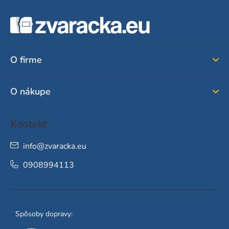
Z
á
p
ä
O firme
t
i
O nákupe
e
Kontakt
info
@
zvaracka.eu
0908994113
Spôsoby dopravy: