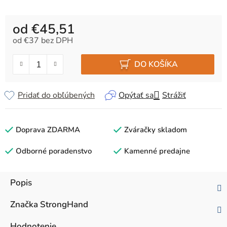
od
€45,51
od
€37
bez DPH
Jednotková cena:
DO KOŠÍKA
Pridať do obľúbených
Opýtať sa
Strážiť
Doprava ZDARMA
Zváračky skladom
Odborné poradenstvo
Kamenné predajne
Popis
Značka
StrongHand
Hodnotenie