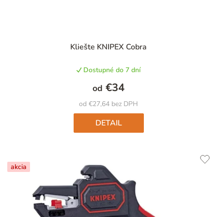
Priemerné
Kliešte KNIPEX Cobra
hodnotenie
produktu
Dostupné do 7 dní
je
5,0
€34
od
z
5
od €27,64 bez DPH
hviezdičiek.
DETAIL
akcia