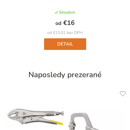
hodnotenie
produktu
Skladom
je
5,0
€16
od
z
5
od €13,01 bez DPH
hviezdičiek.
DETAIL
Naposledy prezerané