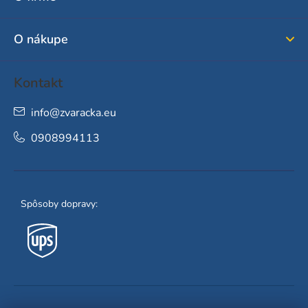
t
i
O nákupe
e
Kontakt
info
@
zvaracka.eu
0908994113
Spôsoby dopravy: