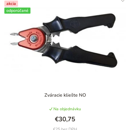
akcia
odporúčané
Priemerné
Zváracie kliešte NO
hodnotenie
produktu
Na objednávku
je
5,0
€30,75
z
5
€25 bez DPH