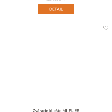
hviezdičiek.
DETAIL
Priemerné
Zváracie kliešte MI-PLIER