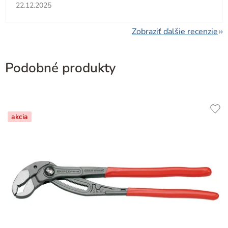
Hodnotenie obchodu je 5 z 5 hviezdičiek.
22.12.2025
Zobraziť ďalšie recenzie
Podobné produkty
akcia