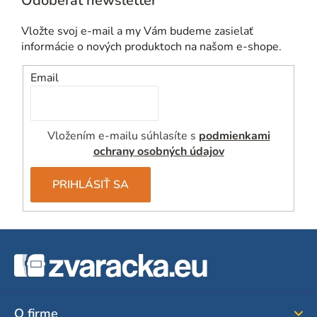
Odoberať newsletter
Vložte svoj e-mail a my Vám budeme zasielať
informácie o nových produktoch na našom e-shope.
Email
Vložením e-mailu súhlasíte s
podmienkami
ochrany osobných údajov
PRIHLÁSIŤ SA
Z
á
p
ä
O firme