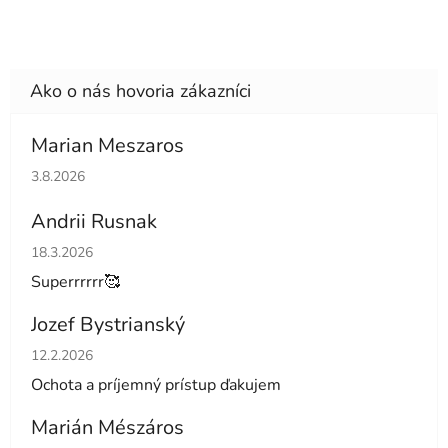
Marian Meszaros
Hodnotenie obchodu je 5 z 5 hviezdičiek.
3.8.2026
Andrii Rusnak
Hodnotenie obchodu je 5 z 5 hviezdičiek.
18.3.2026
Superrrrrr🥰
Jozef Bystrianský
Hodnotenie obchodu je 5 z 5 hviezdičiek.
12.2.2026
Ochota a príjemný prístup ďakujem
Marián Mészáros