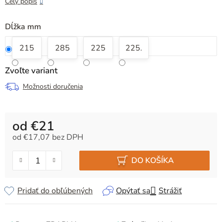
Celý popis
Dĺžka mm
215
285
225
225.
Zvoľte variant
Možnosti doručenia
od
€21
od
€17,07
bez DPH
Jednotková cena:
DO KOŠÍKA
Pridať do obľúbených
Opýtať sa
Strážiť