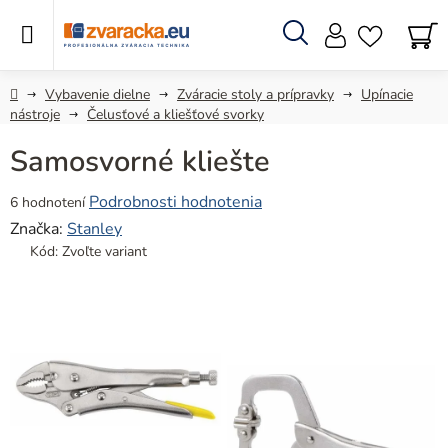
Prejsť
na
obsah
Hľadať
N
KO
Domov
Vybavenie dielne
Zváracie stoly a prípravky
Upínacie
nástroje
Čelusťové a kliešťové svorky
Samosvorné kliešte
Priemerné
Podrobnosti hodnotenia
6 hodnotení
hodnotenie
Značka:
Stanley
produktu
Kód:
Zvoľte variant
je
5,0
z
5
hviezdičiek.