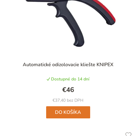
Priemerné
Automatické odizolovacie kliešte KNIPEX
hodnotenie
produktu
Dostupné do 14 dní
je
5,0
€46
z
5
€37,40 bez DPH
hviezdičiek.
DO KOŠÍKA