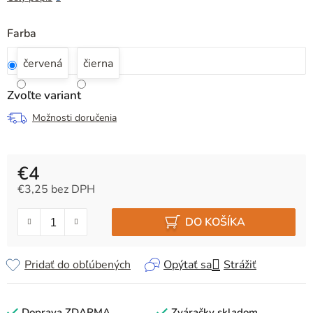
Farba
červená
čierna
Zvoľte variant
Možnosti doručenia
€4
€3,25 bez DPH
Jednotková cena:
DO KOŠÍKA
Pridať do obľúbených
Opýtať sa
Strážiť
Doprava ZDARMA
Zváračky skladom