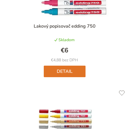
Priemerné
Lakový popisovač edding 750
hodnotenie
produktu
Skladom
je
5,0
€6
z
5
€4,88 bez DPH
hviezdičiek.
DETAIL