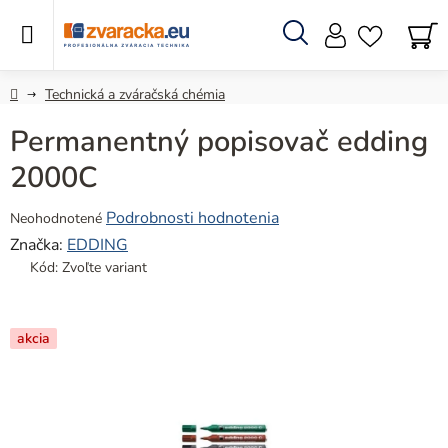
Prejsť
na
obsah
Hľadať
N
KO
Domov
Technická a zváračská chémia
Permanentný popisovač edding
2000C
Priemerné
Podrobnosti hodnotenia
Neohodnotené
hodnotenie
Značka:
EDDING
produktu
Kód:
Zvoľte variant
je
0,0
z
akcia
5
hviezdičiek.