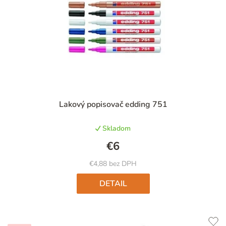
Priemerné
Lakový popisovač edding 751
hodnotenie
produktu
Skladom
je
4,8
€6
z
5
€4,88 bez DPH
hviezdičiek.
DETAIL