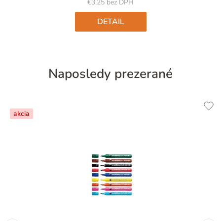
5
€3,25 bez DPH
hviezdičiek.
DETAIL
Naposledy prezerané
akcia