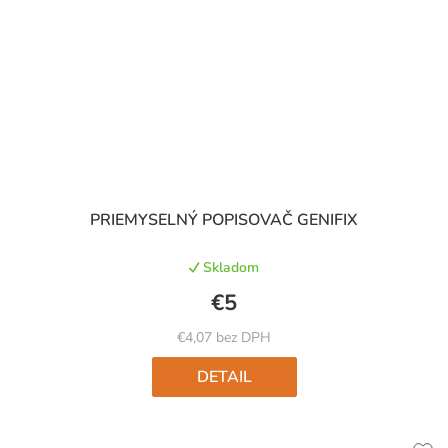
Priemerné
PRIEMYSELNÝ POPISOVAČ GENIFIX
hodnotenie
produktu
Skladom
je
4,5
€5
z
5
€4,07 bez DPH
hviezdičiek.
DETAIL