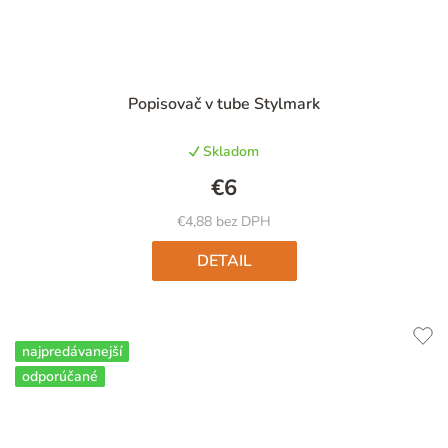
Priemerné
Popisovač v tube Stylmark
hodnotenie
produktu
Skladom
je
5,0
€6
z
5
€4,88 bez DPH
hviezdičiek.
DETAIL
najpredávanejší
odporúčané