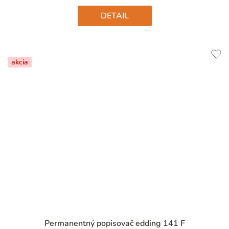
hviezdičiek.
DETAIL
akcia
Priemerné
Permanentný popisovač edding 141 F
hodnotenie