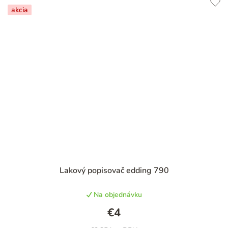
akcia
Priemerné
Lakový popisovač edding 790
hodnotenie
produktu
Na objednávku
je
5,0
€4
z