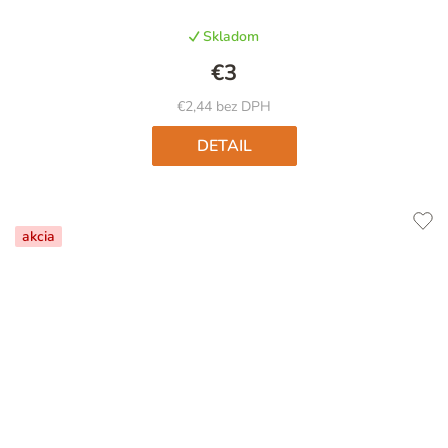
produktu
Skladom
je
5,0
€3
z
5
€2,44 bez DPH
hviezdičiek.
DETAIL
akcia