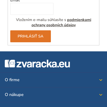
Email
Vložením e-mailu súhlasíte s
podmienkami
ochrany osobných údajov
PRIHLÁSIŤ SA
Z
á
p
ä
O firme
t
i
O nákupe
e