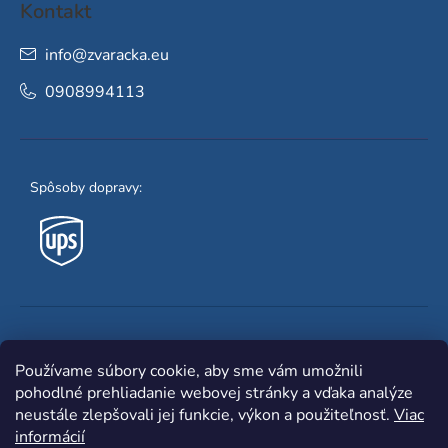
Kontakt
info
@
zvaracka.eu
0908994113
Spôsoby dopravy:
Obľúbené spôsoby platby:
Používame súbory cookie, aby sme vám umožnili
pohodlné prehliadanie webovej stránky a vďaka analýze
neustále zlepšovali jej funkcie, výkon a použiteľnosť.
Viac
informácií