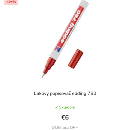
akcia
Priemerné
Lakový popisovač edding 780
hodnotenie
produktu
Skladom
je
4,3
€6
z
5
€4,88 bez DPH