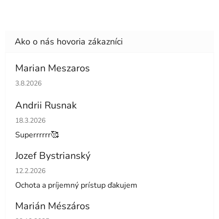
Marian Meszaros
Hodnotenie obchodu je 5 z 5 hviezdičiek.
3.8.2026
Andrii Rusnak
Hodnotenie obchodu je 5 z 5 hviezdičiek.
18.3.2026
Superrrrrr🥰
Jozef Bystrianský
Hodnotenie obchodu je 5 z 5 hviezdičiek.
12.2.2026
Ochota a príjemný prístup ďakujem
Marián Mészáros
Hodnotenie obchodu je 5 z 5 hviezdičiek.