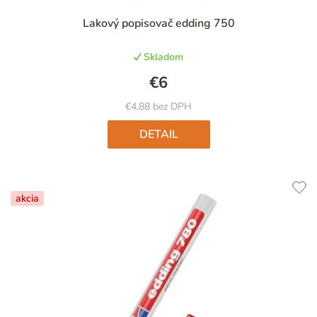
Priemerné
Lakový popisovač edding 750
hodnotenie
produktu
Skladom
je
5,0
€6
z
5
€4,88 bez DPH
hviezdičiek.
DETAIL
akcia