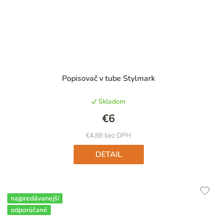
Priemerné
Popisovač v tube Stylmark
hodnotenie
produktu
Skladom
je
5,0
€6
z
5
€4,88 bez DPH
hviezdičiek.
DETAIL
najpredávanejší
odporúčané