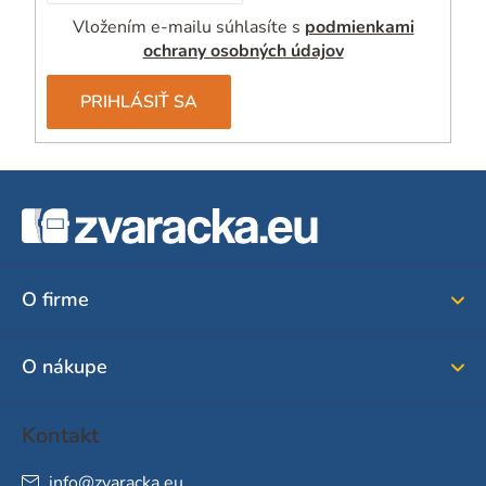
Vložením e-mailu súhlasíte s
podmienkami
ochrany osobných údajov
PRIHLÁSIŤ SA
Z
á
p
ä
O firme
t
i
O nákupe
e
Kontakt
info
@
zvaracka.eu