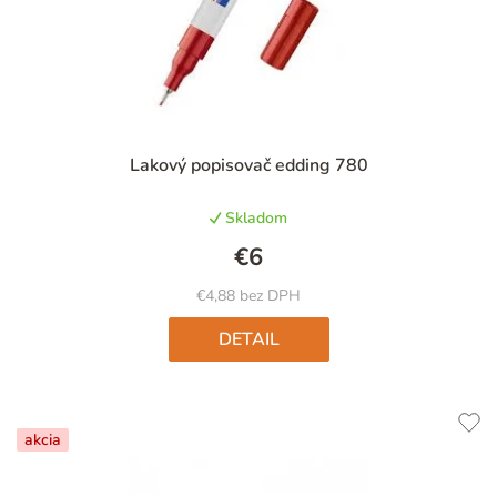
Priemerné
Lakový popisovač edding 780
hodnotenie
produktu
Skladom
je
4,3
€6
z
5
€4,88 bez DPH
hviezdičiek.
DETAIL
akcia