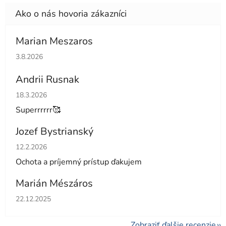
Marian Meszaros
Hodnotenie obchodu je 5 z 5 hviezdičiek.
3.8.2026
Andrii Rusnak
Hodnotenie obchodu je 5 z 5 hviezdičiek.
18.3.2026
Superrrrrr🥰
Jozef Bystrianský
Hodnotenie obchodu je 5 z 5 hviezdičiek.
12.2.2026
Ochota a príjemný prístup ďakujem
Marián Mészáros
Hodnotenie obchodu je 5 z 5 hviezdičiek.
22.12.2025
Zobraziť ďalšie recenzie