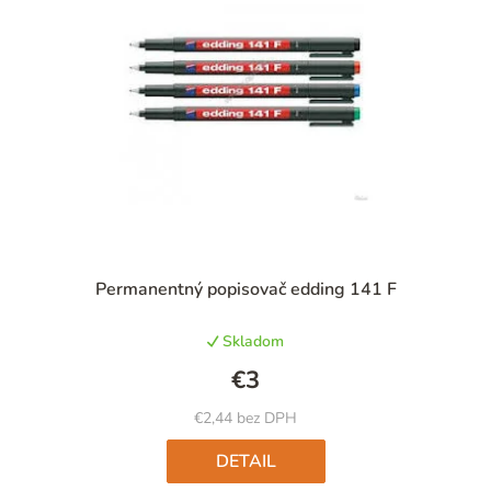
Priemerné
Permanentný popisovač edding 141 F
hodnotenie
produktu
Skladom
je
5,0
€3
z
5
€2,44 bez DPH
hviezdičiek.
DETAIL