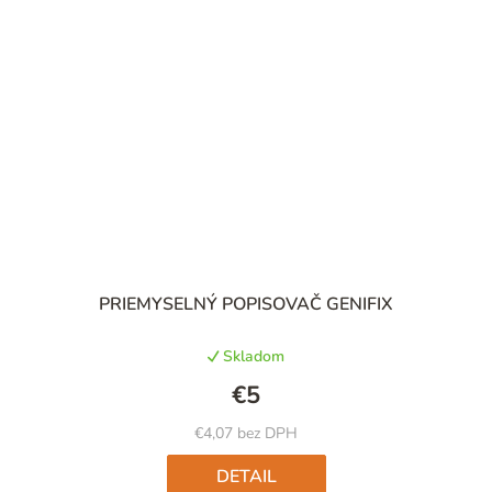
Priemerné
PRIEMYSELNÝ POPISOVAČ GENIFIX
hodnotenie
produktu
Skladom
je
4,5
€5
z
5
€4,07 bez DPH
hviezdičiek.
DETAIL