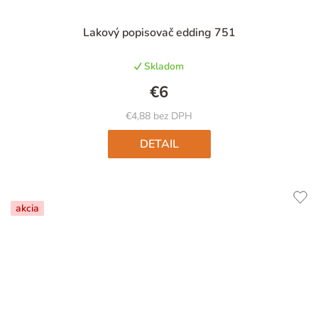
Priemerné
Lakový popisovač edding 751
hodnotenie
produktu
Skladom
je
4,8
€6
z
5
€4,88 bez DPH
hviezdičiek.
DETAIL
akcia