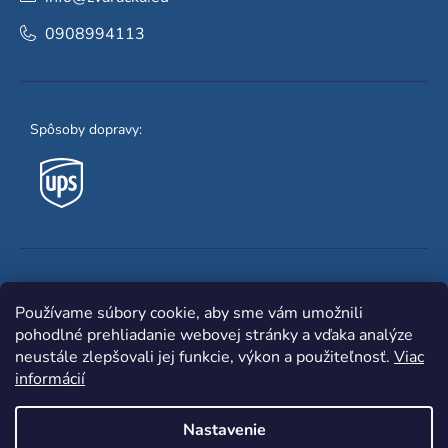
0908994113
Spôsoby dopravy:
Obľúbené spôsoby platby:
Používame súbory cookie, aby sme vám umožnili
pohodlné prehliadanie webovej stránky a vďaka analýze
neustále zlepšovali jej funkcie, výkon a použiteľnosť.
Viac
informácií
Nastavenie
Shoptet
|
mime digital