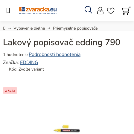
Prejsť
na
obsah
Hľadať
N
KO
Domov
Vybavenie dielne
Priemyselné popisovače
Lakový popisovač edding 790
Priemerné
Podrobnosti hodnotenia
1 hodnotenie
hodnotenie
Značka:
EDDING
produktu
Kód:
Zvoľte variant
je
5,0
z
akcia
5
hviezdičiek.