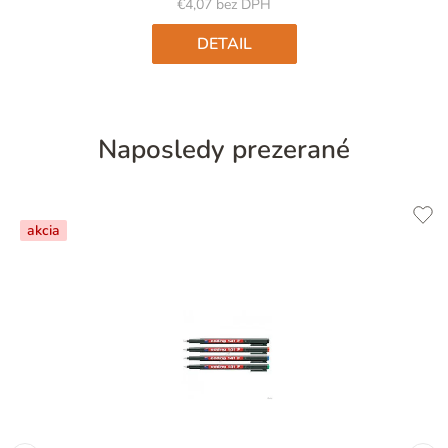
5
€4,07 bez DPH
hviezdičiek.
DETAIL
Naposledy prezerané
akcia