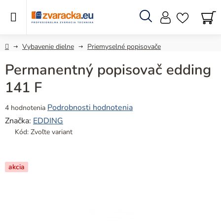
Prejsť
na
obsah
Hľadať
N
KO
Domov
Vybavenie dielne
Priemyselné popisovače
Permanentný popisovač edding
141 F
Priemerné
Podrobnosti hodnotenia
4 hodnotenia
hodnotenie
Značka:
EDDING
produktu
Kód:
Zvoľte variant
je
5,0
z
akcia
5
hviezdičiek.