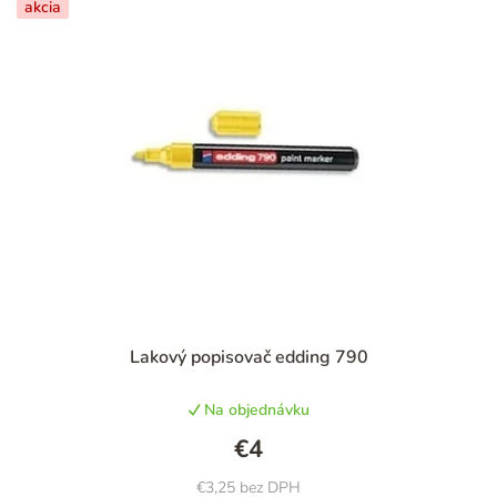
akcia
Priemerné
Lakový popisovač edding 790
hodnotenie
produktu
Na objednávku
je
5,0
€4
z
5
€3,25 bez DPH