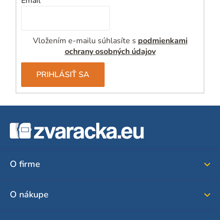
Email
Vložením e-mailu súhlasíte s
podmienkami
ochrany osobných údajov
PRIHLÁSIŤ SA
Z
á
p
ä
O firme
t
i
O nákupe
e