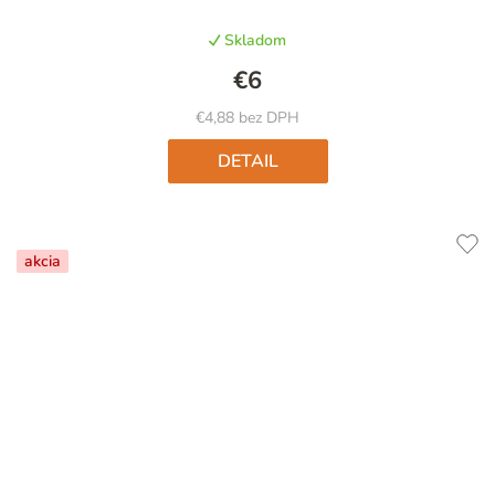
produktu
Skladom
je
4,3
€6
z
5
€4,88 bez DPH
hviezdičiek.
DETAIL
akcia