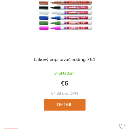
Priemerné
Lakový popisovač edding 751
hodnotenie
produktu
Skladom
je
4,8
€6
z
5
€4,88 bez DPH
hviezdičiek.
DETAIL