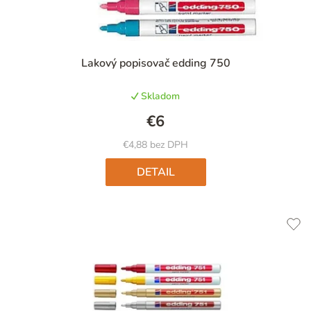
Priemerné
Lakový popisovač edding 750
hodnotenie
produktu
Skladom
je
5,0
€6
z
5
€4,88 bez DPH
hviezdičiek.
DETAIL