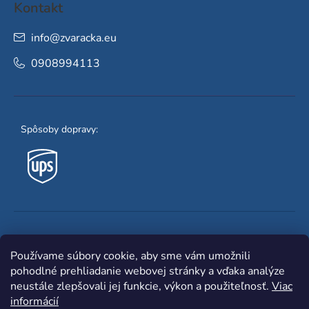
Kontakt
info
@
zvaracka.eu
0908994113
Spôsoby dopravy:
Obľúbené spôsoby platby:
Používame súbory cookie, aby sme vám umožnili
pohodlné prehliadanie webovej stránky a vďaka analýze
neustále zlepšovali jej funkcie, výkon a použiteľnosť.
Viac
informácií