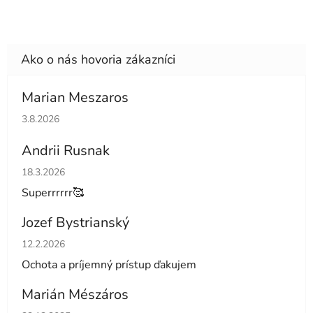
Marian Meszaros
Hodnotenie obchodu je 5 z 5 hviezdičiek.
3.8.2026
Andrii Rusnak
Hodnotenie obchodu je 5 z 5 hviezdičiek.
18.3.2026
Superrrrrr🥰
Jozef Bystrianský
Hodnotenie obchodu je 5 z 5 hviezdičiek.
12.2.2026
Ochota a príjemný prístup ďakujem
Marián Mészáros
Hodnotenie obchodu je 5 z 5 hviezdičiek.