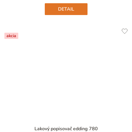
hviezdičiek.
DETAIL
akcia
Priemerné
Lakový popisovač edding 780
hodnotenie