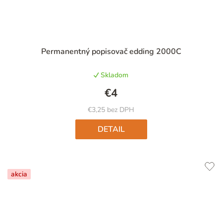
Permanentný popisovač edding 2000C
Skladom
€4
€3,25 bez DPH
DETAIL
akcia