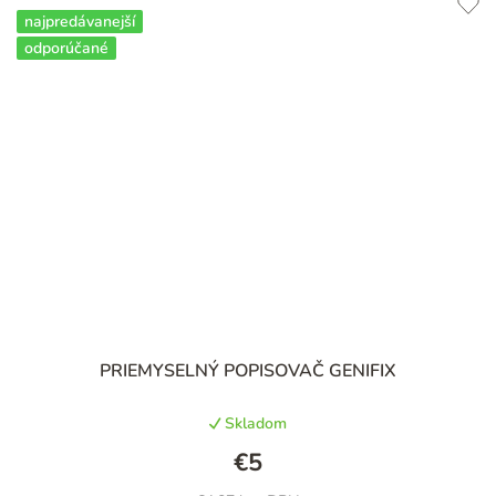
najpredávanejší
odporúčané
Priemerné
PRIEMYSELNÝ POPISOVAČ GENIFIX
hodnotenie
produktu
Skladom
je
4,5
€5
z