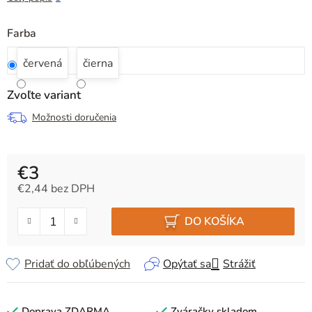
Farba
červená
čierna
Zvoľte variant
Možnosti doručenia
€3
€2,44 bez DPH
Jednotková cena:
DO KOŠÍKA
Pridať do obľúbených
Opýtať sa
Strážiť
Doprava ZDARMA
Zváračky skladom