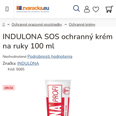
Prejsť
na
obsah
Hľadať
N
KO
Domov
Ochranné pracovné prostriedky
Ochranné krémy
INDULONA SOS ochranný krém
na ruky 100 ml
Priemerné
Podrobnosti hodnotenia
Neohodnotené
hodnotenie
Značka:
INDULONA
produktu
Kód:
5065
je
0,0
z
akcia
5
hviezdičiek.