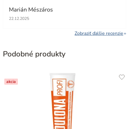
Marián Mészáros
Hodnotenie obchodu je 5 z 5 hviezdičiek.
22.12.2025
Zobraziť ďalšie recenzie
Podobné produkty
akcia