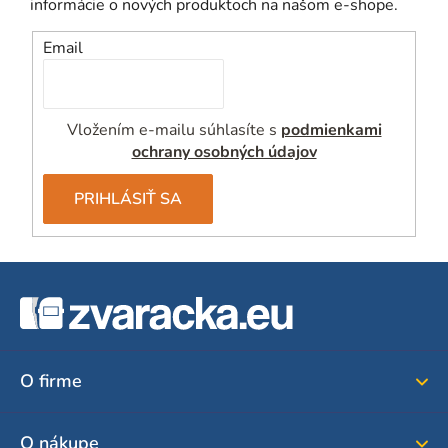
informácie o nových produktoch na našom e-shope.
Email
Vložením e-mailu súhlasíte s
podmienkami
ochrany osobných údajov
PRIHLÁSIŤ SA
Z
á
p
ä
O firme
t
i
O nákupe