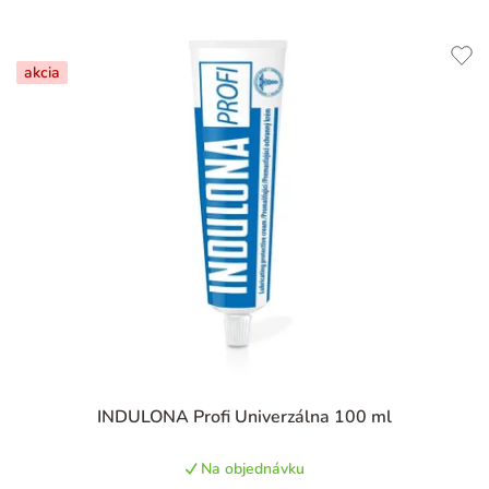
akcia
Priemerné
INDULONA Profi Univerzálna 100 ml
hodnotenie
produktu
Na objednávku
je