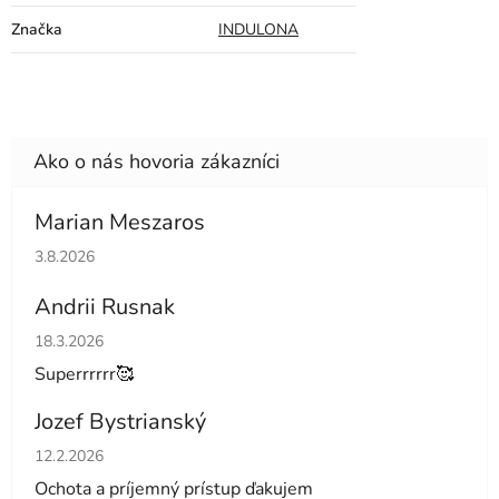
Značka
INDULONA
Marian Meszaros
Hodnotenie obchodu je 5 z 5 hviezdičiek.
3.8.2026
Andrii Rusnak
Hodnotenie obchodu je 5 z 5 hviezdičiek.
18.3.2026
Superrrrrr🥰
Jozef Bystrianský
Hodnotenie obchodu je 5 z 5 hviezdičiek.
12.2.2026
Ochota a príjemný prístup ďakujem