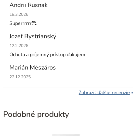
Andrii Rusnak
Hodnotenie obchodu je 5 z 5 hviezdičiek.
18.3.2026
Superrrrrr🥰
Jozef Bystrianský
Hodnotenie obchodu je 5 z 5 hviezdičiek.
12.2.2026
Ochota a príjemný prístup ďakujem
Marián Mészáros
Hodnotenie obchodu je 5 z 5 hviezdičiek.
22.12.2025
Zobraziť ďalšie recenzie
Podobné produkty