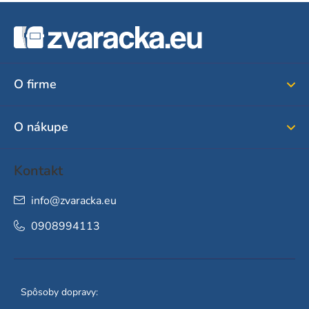
Z
á
p
ä
O firme
t
i
O nákupe
e
Kontakt
info
@
zvaracka.eu
0908994113
Spôsoby dopravy: