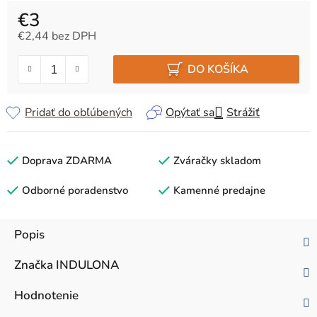
€3
€2,44 bez DPH
Jednotková cena:
DO KOŠÍKA
Pridať do obľúbených
Opýtať sa
Strážiť
Doprava ZDARMA
Zváračky skladom
Odborné poradenstvo
Kamenné predajne
Popis
Značka
INDULONA
Hodnotenie