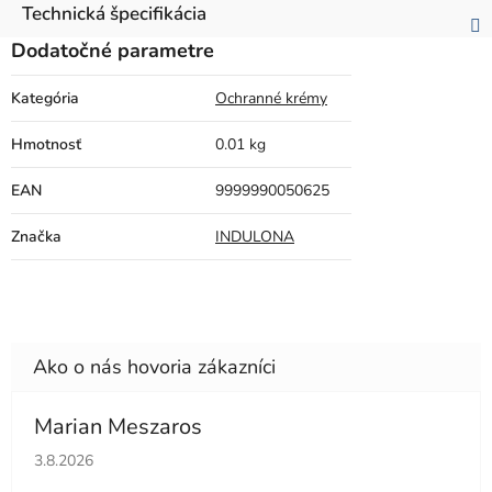
Technická špecifikácia
Dodatočné parametre
Kategória
Ochranné krémy
Hmotnosť
0.01 kg
EAN
9999990050625
Značka
INDULONA
Marian Meszaros
Hodnotenie obchodu je 5 z 5 hviezdičiek.
3.8.2026