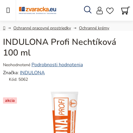
Prejsť
na
obsah
Hľadať
N
KO
Domov
Ochranné pracovné prostriedky
Ochranné krémy
INDULONA Profi Nechtíková
100 ml
Priemerné
Podrobnosti hodnotenia
Neohodnotené
hodnotenie
Značka:
INDULONA
produktu
Kód:
5062
je
0,0
z
akcia
5
hviezdičiek.