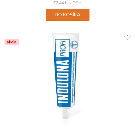
€2,44 bez DPH
DO KOŠÍKA
akcia
Priemerné