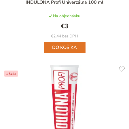
INDULONA Profi Univerzálna 100 ml
hodnotenie
produktu
Na objednávku
je
5,0
€3
z
5
€2,44 bez DPH
hviezdičiek.
DO KOŠÍKA
akcia