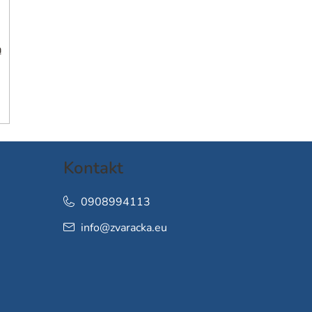
h
Kontakt
0908994113
info
@
zvaracka.eu