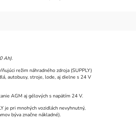
0 Ah).
hŕňujúci režim náhradného zdroja (SUPPLY)
, autobusy, stroje, lode, aj dielne s 24 V
rátanie AGM aj gélových s napätím 24 V.
 je pri mnohých vozidlách nevyhnutný,
amov býva značne nákladné).