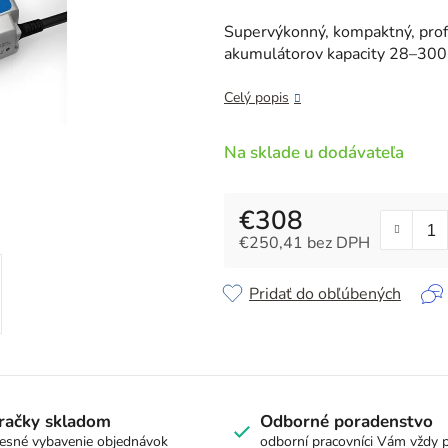
je
0,0
Supervýkonný, kompaktný, prof
z
akumulátorov kapacity 28–300
5
hviezdičiek.
Celý popis
Na sklade u dodávateľa
€308
€250,41 bez DPH
Jednotková cena:
Pridať do obľúbených
račky skladom
Odborné poradenstvo
esné vybavenie objednávok
odborní pracovníci Vám vždy 