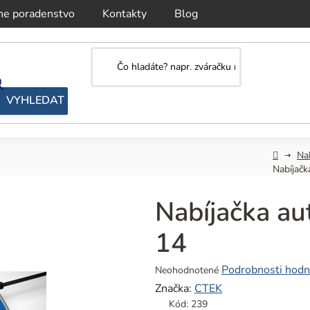
ne poradenstvo
Kontakty
Blog
Domov
Nab
Nabíjačk
Nabíjačka au
14
Priemerné
Podrobnosti hodn
Neohodnotené
hodnotenie
Značka:
CTEK
produktu
Kód:
239