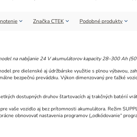
notenie
Značka
CTEK
Podobné produkty
odel na nabíjanie 24 V akumulátorov kapacity 28–300 Ah (50
del pre dielenské aj údržbárske využitie s plnou výbavou, za
málne bezpečnú prevádzku. Výkon dimenzovaný pre ťažké vozidlá
všetkých dostupných druhov štartovacích aj trakčných batérií v
e vaše vozidlo aj bez prítomnosti akumulátora. Režim SUPPLY
prácne obnovovať nastavenia programov („odkódovanie“ progr