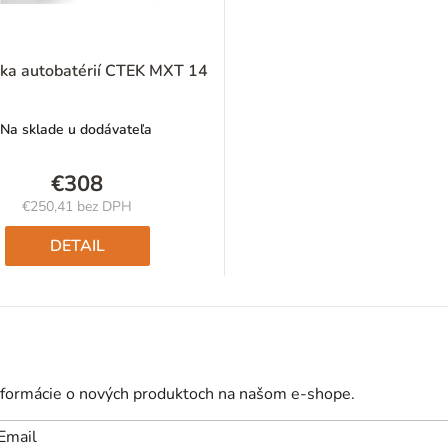
čka autobatérií CTEK MXT 14
Na sklade u dodávateľa
€308
€250,41 bez DPH
Jednotková
cena:
DETAIL
nformácie o nových produktoch na našom e-shope.
Email