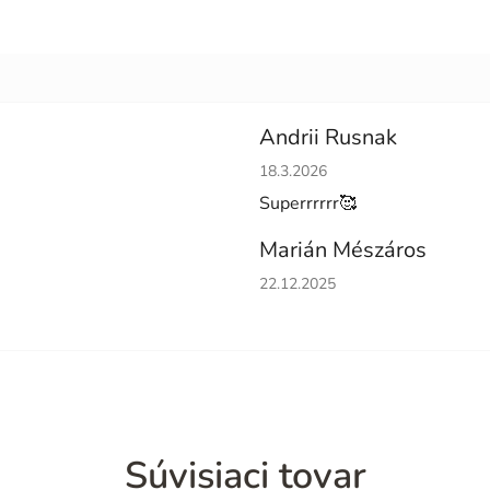
Andrii Rusnak
Hodnotenie obchodu je 5 z 5 h
18.3.2026
Superrrrrr🥰
Marián Mészáros
Hodnotenie obchodu je 5 z 5 h
22.12.2025
Súvisiaci tovar