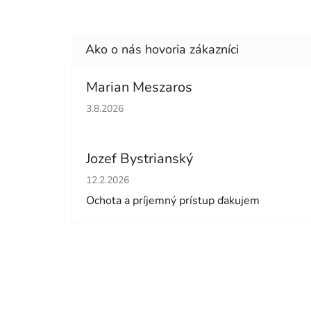
Marian Meszaros
Hodnotenie obchodu je 5 z 5 hviezdičiek.
3.8.2026
Jozef Bystrianský
Hodnotenie obchodu je 5 z 5 hviezdičiek.
12.2.2026
Ochota a príjemný prístup ďakujem