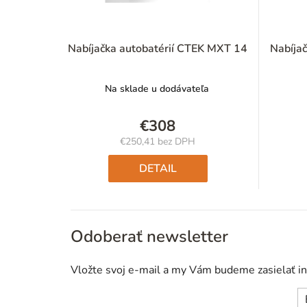
Nabíjačka autobatérií CTEK MXT 14
Nabíja
Na sklade u dodávateľa
€308
€250,41 bez DPH
Jednotková
cena:
DETAIL
Odoberať newsletter
Vložte svoj e-mail a my Vám budeme zasielať i