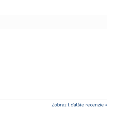
viezdičiek.
viezdičiek.
Zobraziť ďalšie recenzie