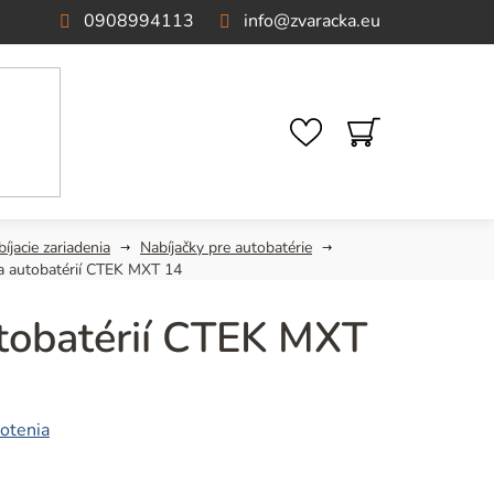
0908994113
info
@
zvaracka.eu
NÁKUPNÝ
KOŠÍK
íjacie zariadenia
Nabíjačky pre autobatérie
a autobatérií CTEK MXT 14
tobatérií CTEK MXT
otenia