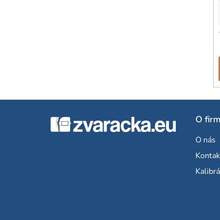
Z
O fir
á
O nás
p
Kontak
ä
Kalibrá
t
i