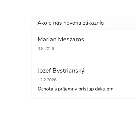
Marian Meszaros
Hodnotenie obchodu je 5 z 5 hviezdičiek.
3.8.2026
Jozef Bystrianský
Hodnotenie obchodu je 5 z 5 hviezdičiek.
12.2.2026
Ochota a príjemný prístup ďakujem