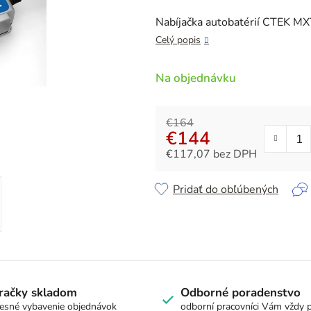
je
0,0
Nabíjačka autobatérií CTEK MX
z
Celý popis
5
hviezdičiek.
Na objednávku
€164
€144
€117,07 bez DPH
Jednotková cena:
Pridať do obľúbených
račky skladom
Odborné poradenstvo
esné vybavenie objednávok
odborní pracovníci Vám vždy 