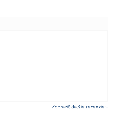
viezdičiek.
viezdičiek.
Zobraziť ďalšie recenzie