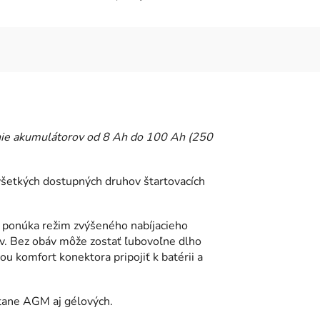
anie akumulátorov od 8 Ah do 100 Ah (250
všetkých dostupných druhov štartovacích
0 ponúka režim zvýšeného nabíjacieho
v. Bez obáv môže zostať ľubovoľne dlho
ou komfort konektora pripojiť k batérii a
átane AGM aj gélových.