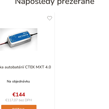
Naposledy prezerané
ka autobatérií CTEK MXT 4.0
Na objednávku
€144
€117,07 bez DPH
Jednotková
cena: