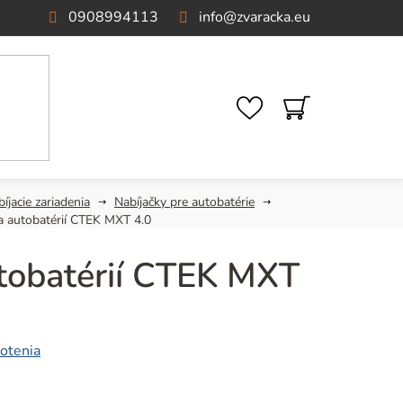
0908994113
info
@
zvaracka.eu
NÁKUPNÝ
KOŠÍK
íjacie zariadenia
Nabíjačky pre autobatérie
a autobatérií CTEK MXT 4.0
tobatérií CTEK MXT
otenia