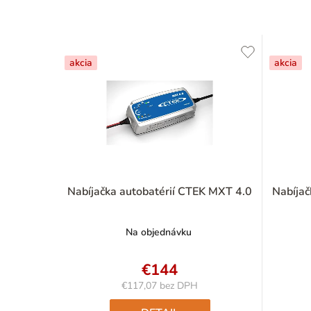
akcia
akcia
Nabíjačka autobatérií CTEK MXT 4.0
Nabíjač
Na objednávku
€144
€117,07 bez DPH
Jednotková
cena: