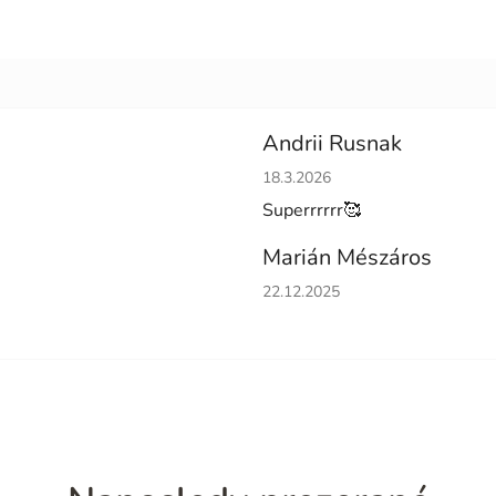
Andrii Rusnak
Hodnotenie obchodu je 5 z 5 h
18.3.2026
Superrrrrr🥰
Marián Mészáros
Hodnotenie obchodu je 5 z 5 h
22.12.2025