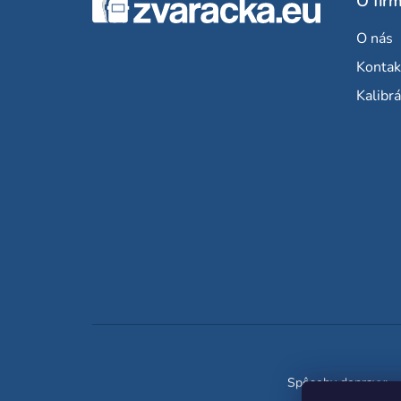
O fir
á
O nás
p
Kontak
ä
Kalibrá
t
i
e
Spôsoby dopravy: