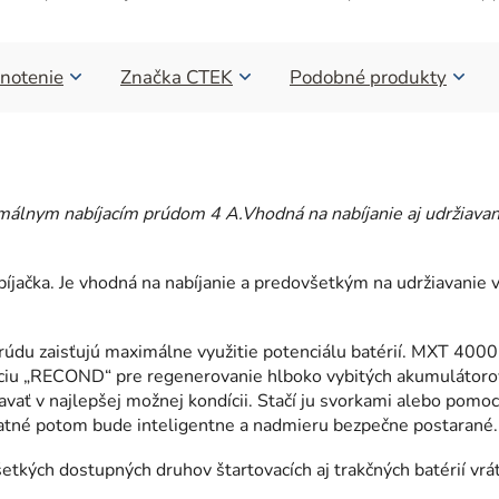
notenie
Značka
CTEK
Podobné produkty
ximálnym nabíjacím prúdom 4 A.Vhodná na nabíjanie aj udržiav
íjačka. Je vhodná na nabíjanie a predovšetkým na udržiavanie 
prúdu zaisťujú maximálne využitie potenciálu batérií. MXT 400
nkciu „RECOND“ pre regenerovanie hlboko vybitých akumulátoro
avať v najlepšej možnej kondícii. Stačí ju svorkami alebo pomoc
tatné potom bude inteligentne a nadmieru bezpečne postarané.
všetkých dostupných druhov štartovacích aj trakčných batérií vr