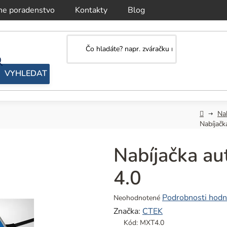
ne poradenstvo
Kontakty
Blog
Domov
Nab
Nabíjačk
Nabíjačka au
4.0
Priemerné
Podrobnosti hodn
Neohodnotené
hodnotenie
Značka:
CTEK
produktu
Kód:
MXT4.0