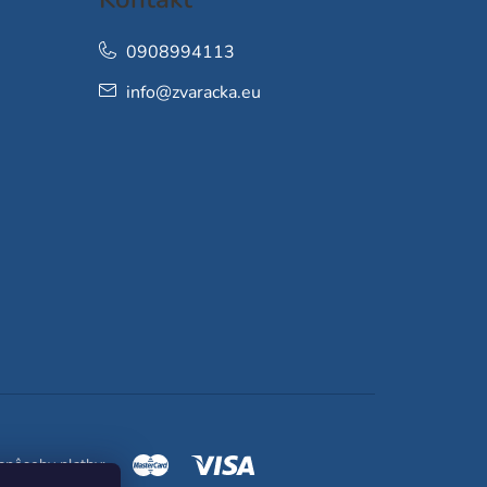
0908994113
info
@
zvaracka.eu
spôsoby platby: