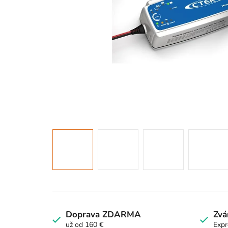
Doprava ZDARMA
Zvá
už od 160 €
Expr