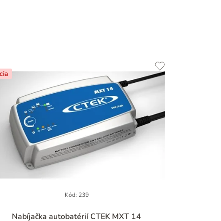
cia
Kód:
239
Nabíjačka autobatérií CTEK MXT 14