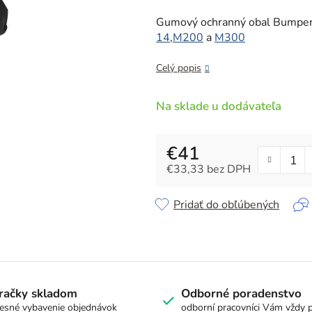
je
0,0
Gumový ochranný obal Bumper 
z
14
,
M200
a
M300
5
hviezdičiek.
Celý popis
Na sklade u dodávateľa
€41
€33,33 bez DPH
Jednotková cena:
Pridať do obľúbených
račky skladom
Odborné poradenstvo
esné vybavenie objednávok
odborní pracovníci Vám vždy 