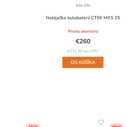
Kód:
234
Nabíjačka autobatérií CTEK MXS 25
Predaj ukončený
€260
€211,38 bez DPH
DO KOŠÍKA
akcia
akcia