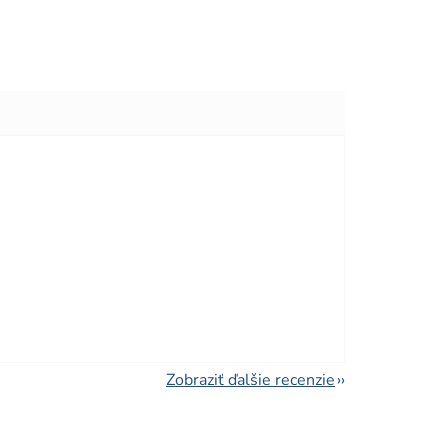
viezdičiek.
viezdičiek.
Zobraziť ďalšie recenzie