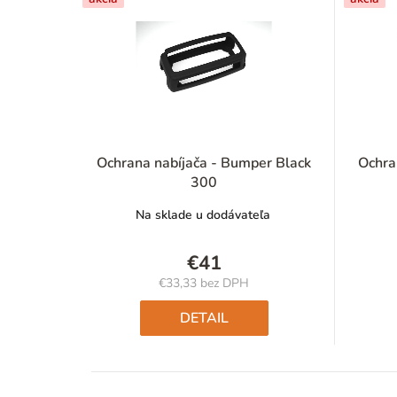
Ochrana nabíjača - Bumper Black
Ochra
300
Na sklade u dodávateľa
€41
€33,33 bez DPH
Jednotková
cena:
DETAIL