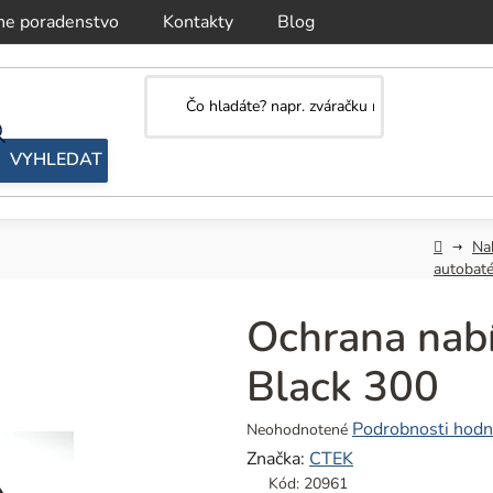
ne poradenstvo
Kontakty
Blog
Domov
Nab
autobatér
Ochrana nab
Black 300
Priemerné
Podrobnosti hodn
Neohodnotené
hodnotenie
Značka:
CTEK
produktu
Kód:
20961