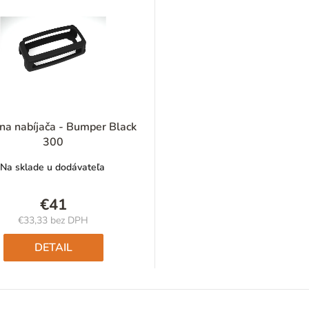
na nabíjača - Bumper Black
300
Na sklade u dodávateľa
€41
€33,33 bez DPH
Jednotková
cena:
DETAIL