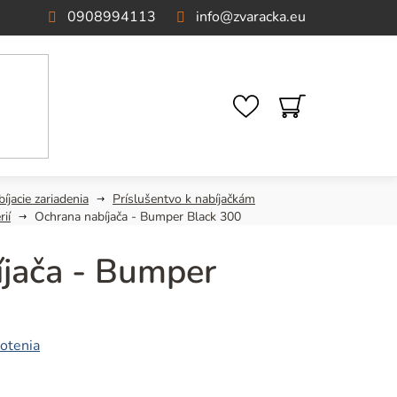
0908994113
info
@
zvaracka.eu
NÁKUPNÝ
KOŠÍK
íjacie zariadenia
Príslušentvo k nabíjačkám
ií
Ochrana nabíjača - Bumper Black 300
íjača - Bumper
otenia