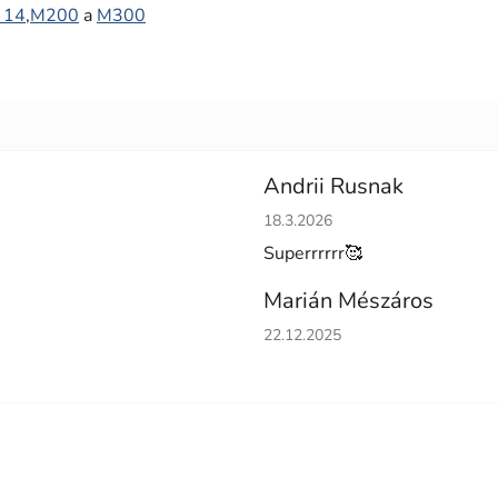
 14
,
M200
a
M300
Andrii Rusnak
Hodnotenie obchodu je 5 z 5 h
18.3.2026
Superrrrrr🥰
Marián Mészáros
Hodnotenie obchodu je 5 z 5 h
22.12.2025