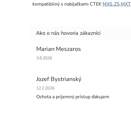
kompatibilný s nabíjačkami CTEK
MXS 25
,
MXT
Marian Meszaros
Hodnotenie obchodu je 5 z 5 hviezdičiek.
3.8.2026
Jozef Bystrianský
Hodnotenie obchodu je 5 z 5 hviezdičiek.
12.2.2026
Ochota a príjemný prístup ďakujem