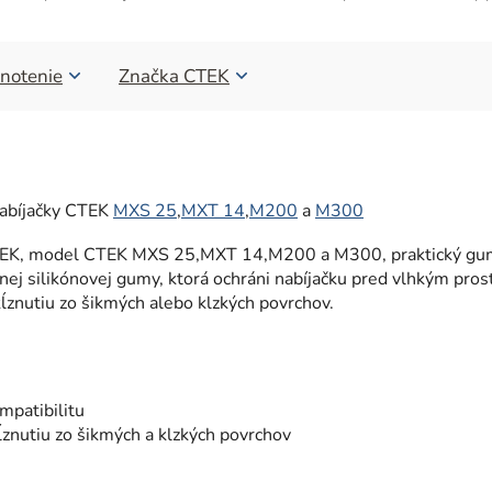
notenie
Značka
CTEK
abíjačky
CTEK
MXS 25
,
MXT 14
,
M200
a
M300
y CTEK, model CTEK MXS 25,MXT 14,M200 a M300, praktický g
nej silikónovej gumy, ktorá ochráni nabíjačku pred vlhkým pro
ĺznutiu zo šikmých alebo klzkých povrchov.
mpatibilitu
ĺznutiu zo šikmých a klzkých povrchov