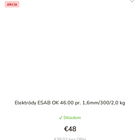
akcia
Priemerné
Elektródy ESAB OK 46.00 pr. 1,6mm/300/2,0 kg
hodnotenie
produktu
Skladom
je
4,9
€48
z
5
€39,02 bez DPH