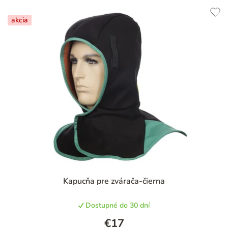
akcia
Priemerné
Kapucňa pre zvárača-čierna
hodnotenie
produktu
Dostupné do 30 dní
je
5,0
€17