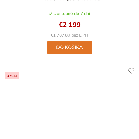
hodnotenie
produktu
Dostupné do 7 dní
je
5,0
€2 199
z
5
€1 787,80 bez DPH
hviezdičiek.
DO KOŠÍKA
akcia