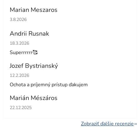
Marian Meszaros
Hodnotenie obchodu je 5 z 5 hviezdičiek.
3.8.2026
Andrii Rusnak
Hodnotenie obchodu je 5 z 5 hviezdičiek.
18.3.2026
Superrrrrr🥰
Jozef Bystrianský
Hodnotenie obchodu je 5 z 5 hviezdičiek.
12.2.2026
Ochota a príjemný prístup ďakujem
Marián Mészáros
Hodnotenie obchodu je 5 z 5 hviezdičiek.
22.12.2025
Zobraziť ďalšie recenzie