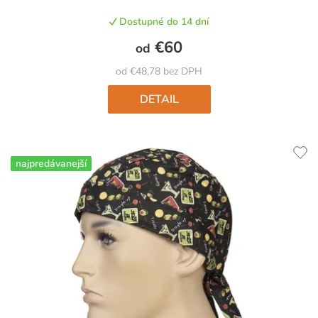
produktu
Dostupné do 14 dní
je
4,8
€60
od
z
5
od €48,78 bez DPH
hviezdičiek.
DETAIL
najpredávanejší