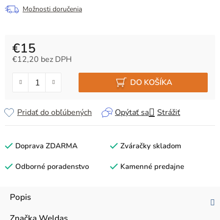
Možnosti doručenia
€15
€12,20 bez DPH
Jednotková cena:
DO KOŠÍKA
Pridať do obľúbených
Opýtať sa
Strážiť
Doprava ZDARMA
Zváračky skladom
Odborné poradenstvo
Kamenné predajne
Popis
Značka
Weldas