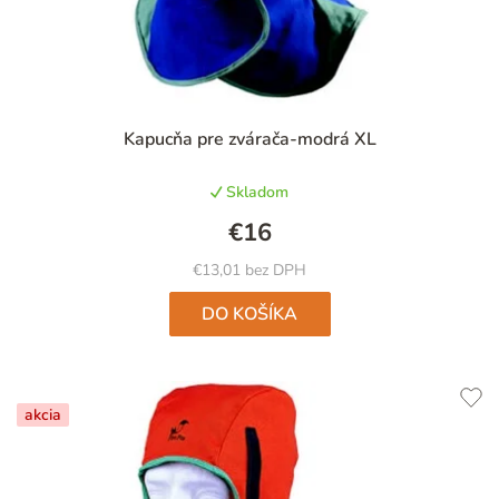
Kapucňa pre zvárača-modrá XL
Skladom
€16
€13,01 bez DPH
DO KOŠÍKA
akcia