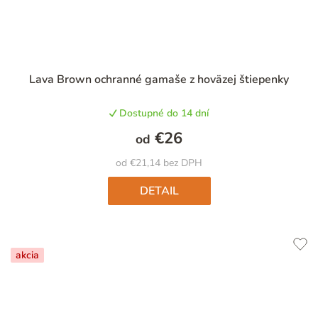
Priemerné
Lava Brown ochranné gamaše z hoväzej štiepenky
hodnotenie
produktu
Dostupné do 14 dní
je
5,0
€26
od
z
5
od €21,14 bez DPH
hviezdičiek.
DETAIL
akcia