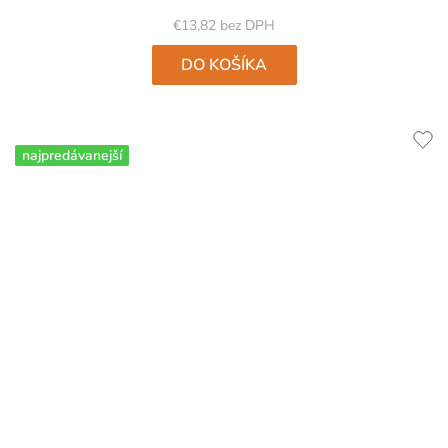
z
5
€13,82 bez DPH
hviezdičiek.
DO KOŠÍKA
najpredávanejší