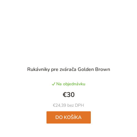
Priemerné
Rukávniky pre zvárača Golden Brown
hodnotenie
produktu
Na objednávku
je
5,0
€30
z
5
€24,39 bez DPH
hviezdičiek.
DO KOŠÍKA