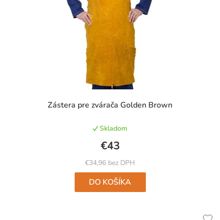
Priemerné
Zástera pre zvárača Golden Brown
hodnotenie
produktu
Skladom
je
5,0
€43
z
5
€34,96 bez DPH
hviezdičiek.
DO KOŠÍKA