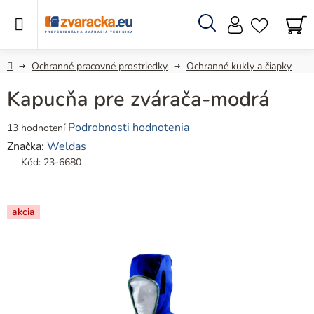
Prejsť
na
obsah
Hľadať
N
KO
Domov
Ochranné pracovné prostriedky
Ochranné kukly a čiapky
Kapucňa pre zvárača-modrá
Priemerné
Podrobnosti hodnotenia
13 hodnotení
hodnotenie
Značka:
Weldas
produktu
Kód:
23-6680
je
4,7
z
akcia
5
hviezdičiek.