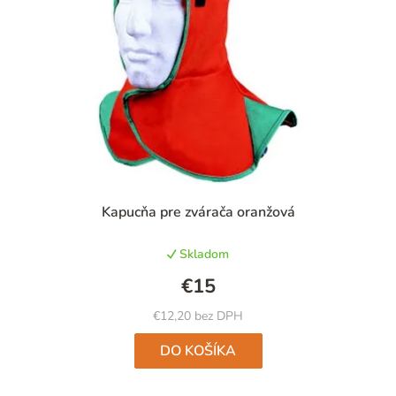
Priemerné
Kapucňa pre zvárača oranžová
hodnotenie
produktu
Skladom
je
5,0
€15
z
5
€12,20 bez DPH
hviezdičiek.
DO KOŠÍKA