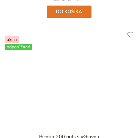
hviezdičiek.
DO KOŠÍKA
akcia
odporúčané
Priemerné
Picotig 200 puls s výbavou