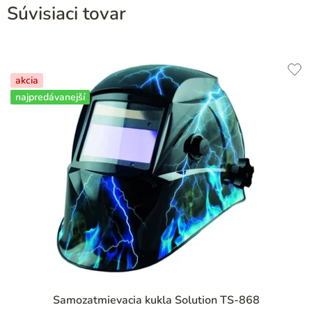
Súvisiaci tovar
akcia
najpredávanejší
Priemerné
Samozatmievacia kukla Solution TS-868
hodnotenie