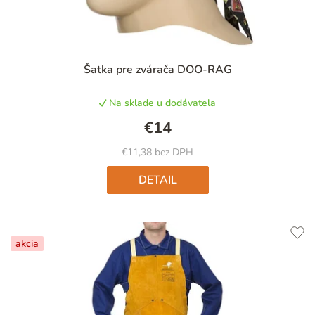
Priemerné
Šatka pre zvárača DOO-RAG
hodnotenie
produktu
Na sklade u dodávateľa
je
4,9
€14
z
5
€11,38 bez DPH
hviezdičiek.
DETAIL
akcia