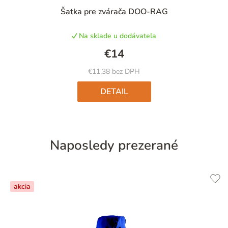
Priemerné
Šatka pre zvárača DOO-RAG
hodnotenie
produktu
Na sklade u dodávateľa
je
4,9
€14
z
5
€11,38 bez DPH
hviezdičiek.
DETAIL
Naposledy prezerané
akcia