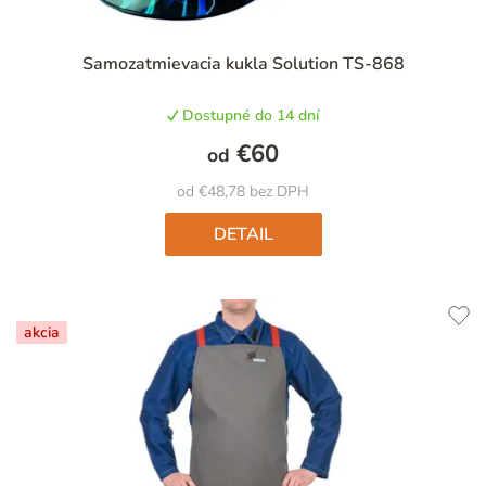
Priemerné
Samozatmievacia kukla Solution TS-868
hodnotenie
produktu
Dostupné do 14 dní
je
4,8
€60
od
z
5
od €48,78 bez DPH
hviezdičiek.
DETAIL
akcia