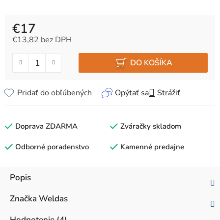
€17
€13,82 bez DPH
Jednotková cena:
DO KOŠÍKA
Pridať do obľúbených
Opýtať sa
Strážiť
Doprava ZDARMA
Zváračky skladom
Odborné poradenstvo
Kamenné predajne
Popis
Značka
Weldas
Hodnotenie (4)