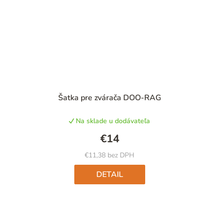
Priemerné
Šatka pre zvárača DOO-RAG
hodnotenie
produktu
Na sklade u dodávateľa
je
4,9
€14
z
5
€11,38 bez DPH
hviezdičiek.
DETAIL