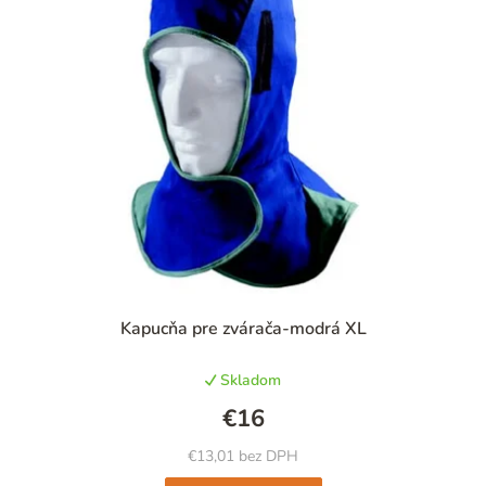
Kapucňa pre zvárača-modrá XL
Skladom
€16
€13,01 bez DPH