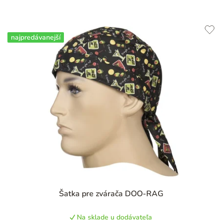
najpredávanejší
Priemerné
Šatka pre zvárača DOO-RAG
hodnotenie
produktu
Na sklade u dodávateľa
je