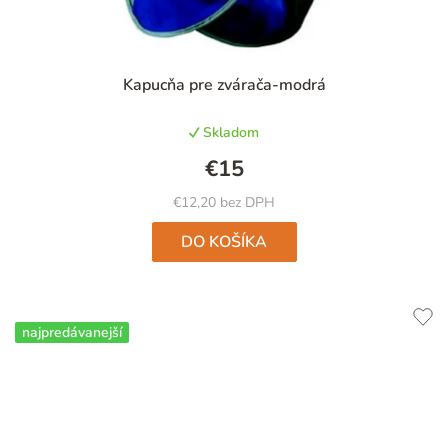
Priemerné
Kapucňa pre zvárača-modrá
hodnotenie
produktu
Skladom
je
4,7
€15
z
5
€12,20 bez DPH
hviezdičiek.
DO KOŠÍKA
najpredávanejší