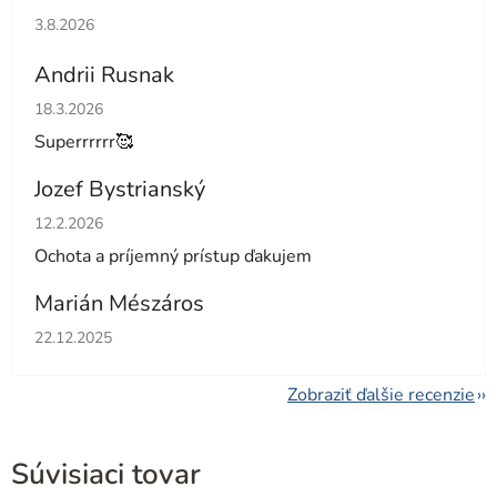
Hodnotenie obchodu je 5 z 5 hviezdičiek.
3.8.2026
Andrii Rusnak
Hodnotenie obchodu je 5 z 5 hviezdičiek.
18.3.2026
Superrrrrr🥰
Jozef Bystrianský
Hodnotenie obchodu je 5 z 5 hviezdičiek.
12.2.2026
Ochota a príjemný prístup ďakujem
Marián Mészáros
Hodnotenie obchodu je 5 z 5 hviezdičiek.
22.12.2025
Zobraziť ďalšie recenzie
Súvisiaci tovar