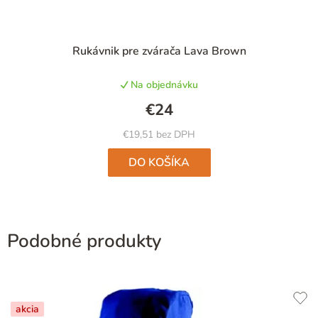
Priemerné
Rukávnik pre zvárača Lava Brown
hodnotenie
produktu
Na objednávku
je
5,0
€24
z
5
€19,51 bez DPH
hviezdičiek.
DO KOŠÍKA
Podobné produkty
akcia