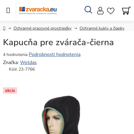
Prejsť
na
obsah
Hľadať
N
KO
Domov
Ochranné pracovné prostriedky
Ochranné kukly a čiapky
Kapucňa pre zvárača-čierna
Priemerné
Podrobnosti hodnotenia
4 hodnotenia
hodnotenie
Značka:
Weldas
produktu
Kód:
23-7766
je
5,0
z
akcia
5
hviezdičiek.