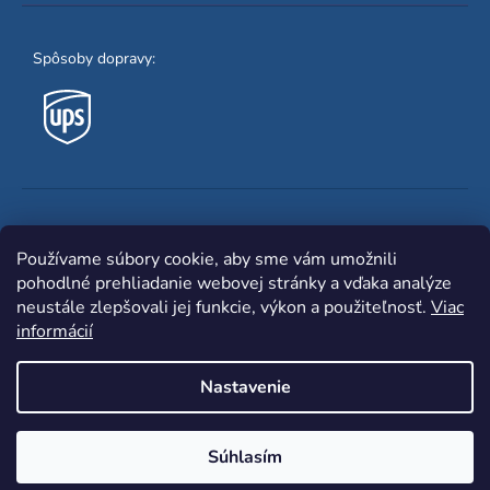
Spôsoby dopravy:
Obľúbené spôsoby platby:
Používame súbory cookie, aby sme vám umožnili
pohodlné prehliadanie webovej stránky a vďaka analýze
neustále zlepšovali jej funkcie, výkon a použiteľnosť.
Viac
informácií
Nastavenie
Shoptet
|
mime digital
Copyright 2026
www.zvaracka.eu
. Všetky práva
Súhlasím
vyhradené.