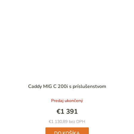
Priemerné
Caddy MIG C 200i s príslušenstvom
hodnotenie
produktu
Predaj ukončený
je
5,0
€1 391
z
5
€1 130,89 bez DPH
hviezdičiek.
DO KOŠÍKA