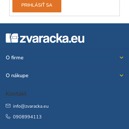
PRIHLÁSIŤ SA
Z
á
p
ä
O firme
t
i
O nákupe
e
Kontakt
info
@
zvaracka.eu
0908994113