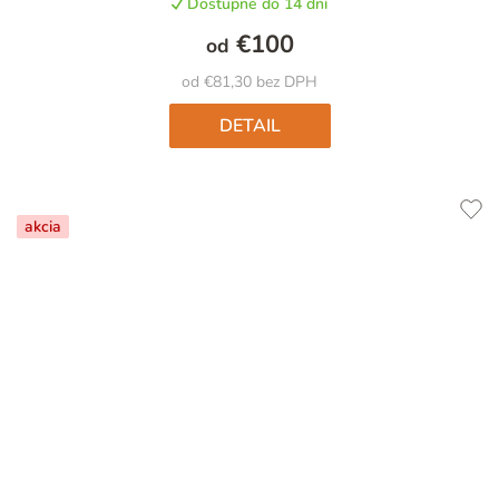
Dostupné do 14 dní
€100
od
od €81,30 bez DPH
DETAIL
akcia