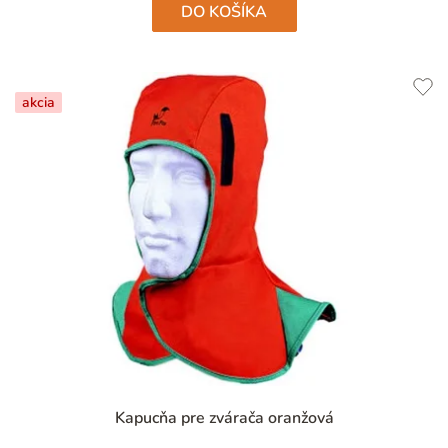
DO KOŠÍKA
akcia
Priemerné
Kapucňa pre zvárača oranžová
hodnotenie
produktu