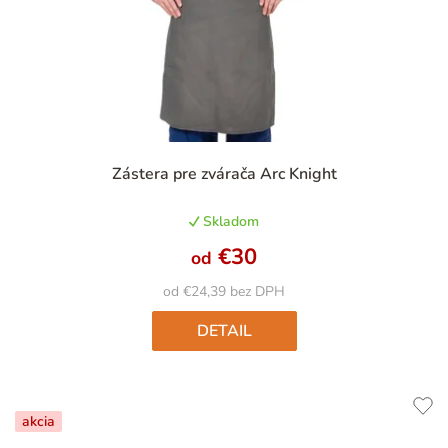
Priemerné
Zástera pre zvárača Arc Knight
hodnotenie
produktu
Skladom
je
5,0
€30
od
z
5
od €24,39 bez DPH
hviezdičiek.
DETAIL
akcia