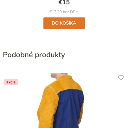
€15
z
5
€12,20 bez DPH
hviezdičiek.
DO KOŠÍKA
Podobné produkty
akcia