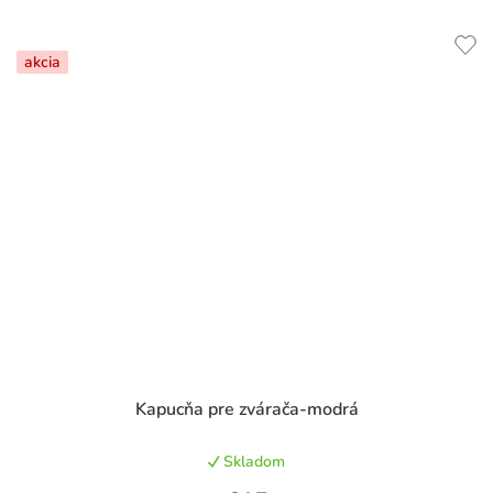
akcia
Priemerné
Kapucňa pre zvárača-modrá
hodnotenie
produktu
Skladom
je
4,7