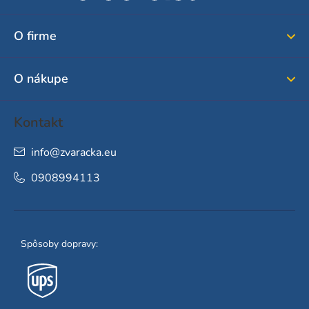
p
ä
O firme
t
i
O nákupe
e
Kontakt
info
@
zvaracka.eu
0908994113
Spôsoby dopravy: