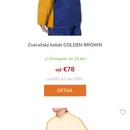
Zváračský kabát GOLDEN BROWN
Dostupné do 14 dní
€78
od
od €63,41 bez DPH
DETAIL