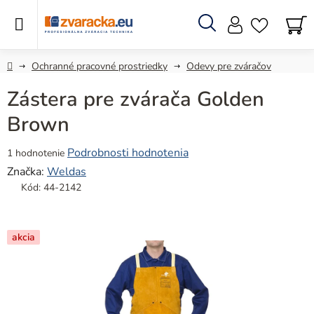
Prejsť
na
obsah
Hľadať
N
KO
Domov
Ochranné pracovné prostriedky
Odevy pre zváračov
Zástera pre zvárača Golden
Brown
Priemerné
Podrobnosti hodnotenia
1 hodnotenie
hodnotenie
Značka:
Weldas
produktu
Kód:
44-2142
je
5,0
z
akcia
5
hviezdičiek.