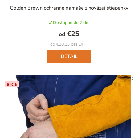
Golden Brown ochranné gamaše z hoväzej štiepenky
Dostupné do 7 dní
€25
od
od €20,33 bez DPH
DETAIL
akcia