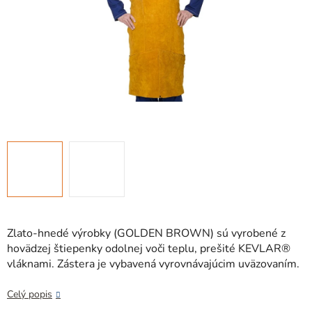
Zlato-hnedé výrobky (GOLDEN BROWN) sú vyrobené z
hovädzej štiepenky odolnej voči teplu, prešité KEVLAR®
vláknami. Zástera je vybavená vyrovnávajúcim uväzovaním.
Celý popis