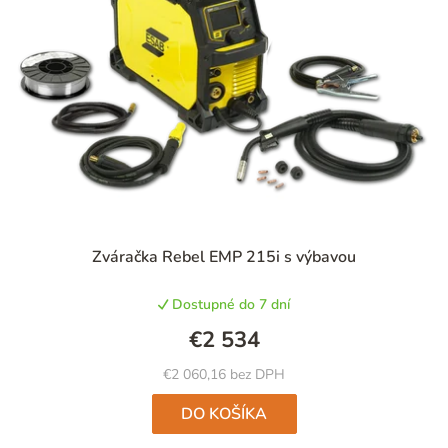
Priemerné
Zváračka Rebel EMP 215i s výbavou
hodnotenie
produktu
Dostupné do 7 dní
je
5,0
€2 534
z
5
€2 060,16 bez DPH
hviezdičiek.
DO KOŠÍKA