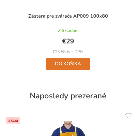
Priemerné
Zástera pre zvárača AP009 100x80
hodnotenie
produktu
Skladom
je
5,0
€29
z
5
€23,58 bez DPH
hviezdičiek.
DO KOŠÍKA
Naposledy prezerané
akcia