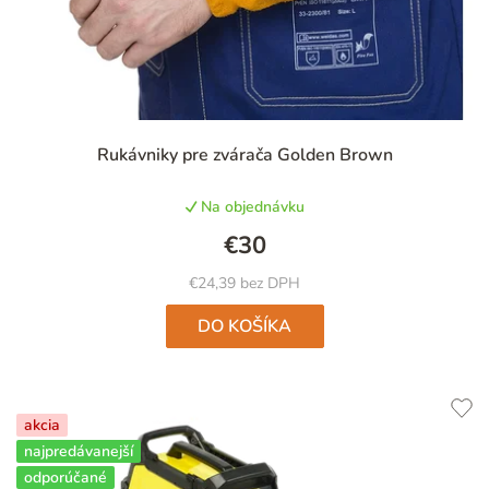
Priemerné
Rukávniky pre zvárača Golden Brown
hodnotenie
produktu
Na objednávku
je
5,0
€30
z
5
€24,39 bez DPH
hviezdičiek.
DO KOŠÍKA
akcia
najpredávanejší
odporúčané