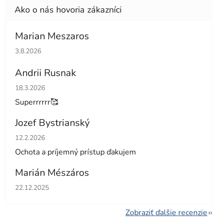
Marian Meszaros
Hodnotenie obchodu je 5 z 5 hviezdičiek.
3.8.2026
Andrii Rusnak
Hodnotenie obchodu je 5 z 5 hviezdičiek.
18.3.2026
Superrrrrr🥰
Jozef Bystrianský
Hodnotenie obchodu je 5 z 5 hviezdičiek.
12.2.2026
Ochota a príjemný prístup ďakujem
Marián Mészáros
Hodnotenie obchodu je 5 z 5 hviezdičiek.
22.12.2025
Zobraziť ďalšie recenzie