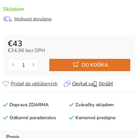
Skladom
Možnosti doručenia
€43
€34,96 bez DPH
Jednotková cena:
DO KOŠÍKA
Pridať do obľúbených
Opýtať sa
Strážiť
Doprava ZDARMA
Zváračky skladom
Odborné poradenstvo
Kamenné predajne
Popis