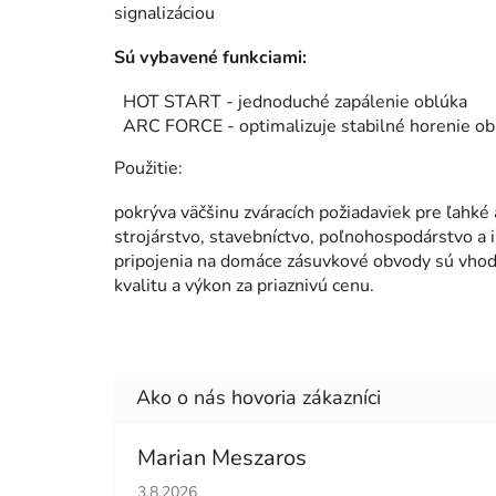
signalizáciou
Sú vybavené funkciami:
HOT START - jednoduché zapálenie oblúka
ARC FORCE - optimalizuje stabilné horenie obl
Použitie:
pokrýva väčšinu zváracích požiadaviek pre ľahké 
strojárstvo, stavebníctvo, poľnohospodárstvo a i
pripojenia na domáce zásuvkové obvody sú vhod
kvalitu a výkon za priaznivú cenu.
Marian Meszaros
Hodnotenie obchodu je 5 z 5 hviezdičiek.
3.8.2026