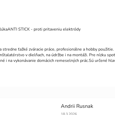
úkaANTI STICK - proti pritaveniu elektródy
a stredne ťažké zváracie práce, profesionálne a hobby použitie.
nštalatérstvo v dielňach, na údržbe i na montáži. Pre nízku spo
né i na vykonávanie domácich remeselných prác.Sú určené hlav
Andrii Rusnak
Hodnotenie obchodu je 5 z 5 h
18.3.2026