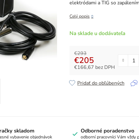
z
elektródami a TIG so zapálení
5
hviezdičiek.
Celý popis
Na sklade u dodávateľa
€293
€205
€166,67 bez DPH
Jednotková cena:
Pridať do obľúbených
račky skladom
Odborné poradenstvo
esné vybavenie objednávok
odborní pracovníci Vám vždy 