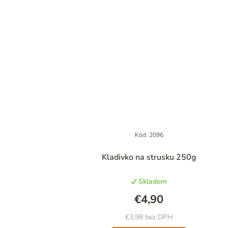
Kód:
2096
Priemerné
Kladivko na strusku 250g
hodnotenie
produktu
Skladom
je
4,9
€4,90
z
5
€3,98 bez DPH