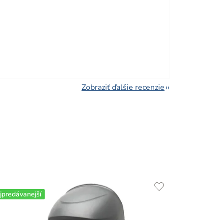
viezdičiek.
Zobraziť ďalšie recenzie
jpredávanejší