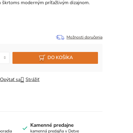
m škrtoms moderným príťažlivým dizajnom.
Možnosti doručenia
DO KOŠÍKA
Opýtať sa
Strážiť
Kamenné predajne
poradia
kamenná predajňa v Detve