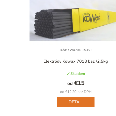
Kód:
KWX701825350
Priemerné
Elektródy Kowax 7018 baz./2,5kg
hodnotenie
produktu
Skladom
je
4,8
€15
od
z
5
od €12,20 bez DPH
hviezdičiek.
DETAIL