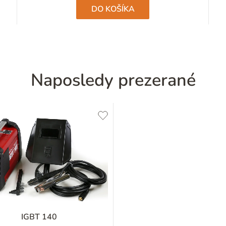
hviezdičiek.
DO KOŠÍKA
Naposledy prezerané
IGBT 140