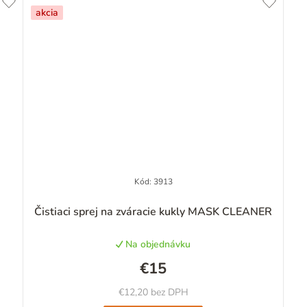
akcia
Kód:
3913
Priemerné
Čistiaci sprej na zváracie kukly MASK CLEANER
hodnotenie
produktu
Na objednávku
je
4,6
€15
z
5
€12,20 bez DPH