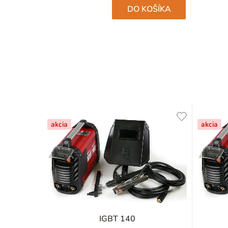
hviezdičiek.
DO KOŠÍKA
akcia
akcia
IGBT 140