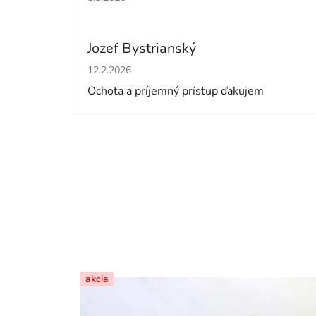
Jozef Bystrianský
Hodnotenie obchodu je 5 z 5 hviezdičiek.
12.2.2026
Ochota a príjemný prístup ďakujem
akcia