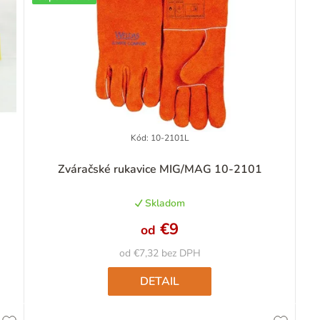
Kód:
10-2101L
Priemerné
Zváračské rukavice MIG/MAG 10-2101
hodnotenie
produktu
Skladom
je
5,0
€9
od
z
5
od €7,32 bez DPH
hviezdičiek.
DETAIL