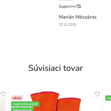
Superrrrrr🥰
Marián Mészáros
Hodnotenie obchodu je 5 z 5 h
22.12.2025
Súvisiaci tovar
akcia
na
najpredávanejší
odporúčané