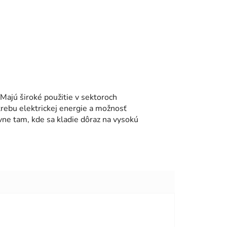
 Majú široké použitie v sektoroch
trebu elektrickej energie a možnosť
ne tam, kde sa kladie dôraz na vysokú
viezdičiek.