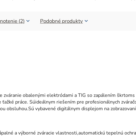
notenie (2)
Podobné produkty
e zváranie obalenými elektródami a TIG so zapálením škrtoms
e ťažké práce. Súideálnym riešením pre profesionálnych zváračo
hou obsluhou.Sú vybavené digitálnym displejom na zobrazovan
ápalné a výborné zváracie vlastnosti,automatickú tepelnú ochr