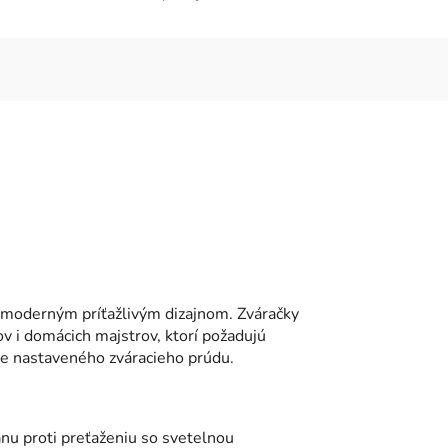
 moderným príťažlivým dizajnom. Zváračky
v i domácich majstrov, ktorí požadujú
ie nastaveného zváracieho prúdu.
anu proti preťaženiu so svetelnou