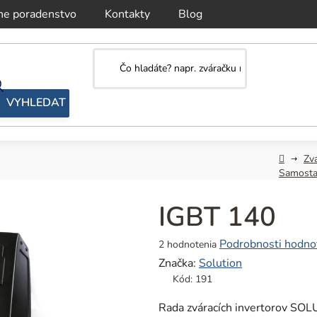
ne poradenstvo
Kontakty
Blog
Domov
Zv
Samosta
IGBT 140
Priemerné
Podrobnosti hodno
2 hodnotenia
hodnotenie
Značka:
Solution
produktu
Kód:
191
je
5,0
Rada zváracích invertorov SOL