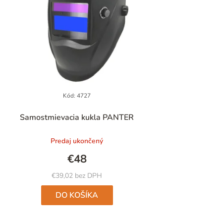
Kód:
4727
Priemerné
Samostmievacia kukla PANTER
hodnotenie
produktu
Predaj ukončený
je
4,9
€48
z
5
€39,02 bez DPH
hviezdičiek.
DO KOŠÍKA