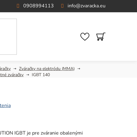
0908994113
info
@
zvaracka.eu
NÁKUPNÝ
KOŠÍK
áračky
Zváračky na elektródu (MMA)
tné zváračky
IGBT 140
tenia
UTION IGBT je pre zváranie obalenými