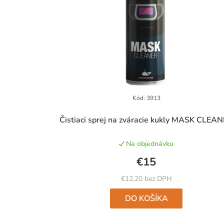
Kód:
3913
Priemerné
Čistiaci sprej na zváracie kukly MASK CLEA
hodnotenie
produktu
Na objednávku
je
4,6
€15
z
5
€12,20 bez DPH
hviezdičiek.
DO KOŠÍKA