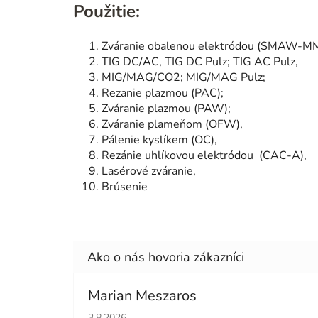
Použitie:
Zváranie obalenou elektródou (SMAW-M
TIG DC/AC, TIG DC Pulz; TIG AC Pulz,
MIG/MAG/CO2; MIG/MAG Pulz;
Rezanie plazmou (PAC);
Zváranie plazmou (PAW);
Zváranie plameňom (OFW),
Pálenie kyslíkem (OC),
Rezánie uhlíkovou elektródou (CAC-A),
Lasérové zváranie,
Brúsenie
Marian Meszaros
Hodnotenie obchodu je 5 z 5 hviezdičiek.
3.8.2026