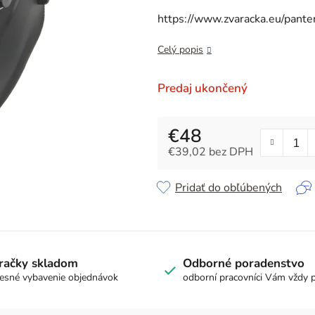
z
https://www.zvaracka.eu/pant
5
hviezdičiek.
Celý popis
Predaj ukončený
€48
€39,02 bez DPH
Jednotková cena:
Pridať do obľúbených
račky skladom
Odborné poradenstvo
esné vybavenie objednávok
odborní pracovníci Vám vždy 