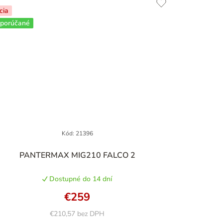
cia
porúčané
Kód:
21396
Priemerné
PANTERMAX MIG210 FALCO 2
hodnotenie
produktu
Dostupné do 14 dní
je
5,0
€259
z
5
€210,57 bez DPH