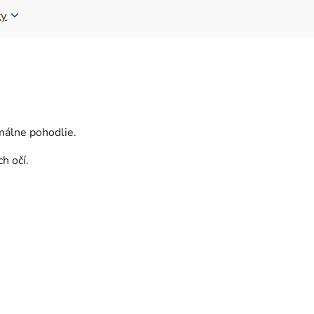
ty
málne pohodlie.
h očí.