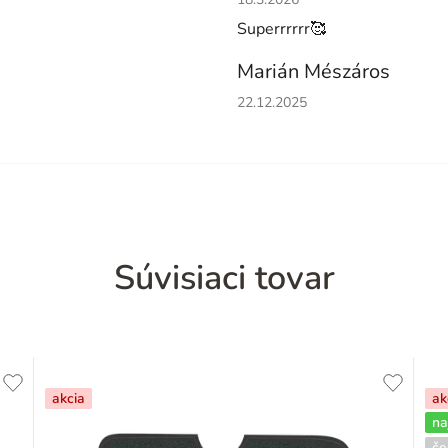
Superrrrrr🥰
Marián Mészáros
Hodnotenie obchodu je 5 z 5 h
22.12.2025
Súvisiaci tovar
akcia
ak
na
če