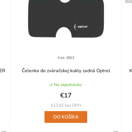
Kód:
3853
NER
Čelenka do zváračskej kukly zadná Optrel
K
Na objednávku
€17
€13,82 bez DPH
DO KOŠÍKA