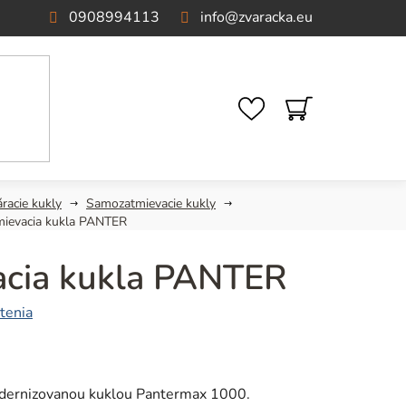
0908994113
info
@
zvaracka.eu
NÁKUPNÝ
KOŠÍK
racie kukly
Samozatmievacie kukly
ievacia kukla PANTER
cia kukla PANTER
tenia
odernizovanou kuklou Pantermax 1000.