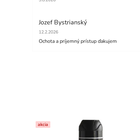
Jozef Bystrianský
Hodnotenie obchodu je 5 z 5 hviezdičiek.
12.2.2026
Ochota a príjemný prístup ďakujem
akcia