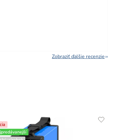
viezdičiek.
Zobraziť ďalšie recenzie
cia
jpredávanejší
ský výrobok