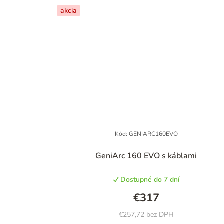
akcia
Kód:
GENIARC160EVO
GeniArc 160 EVO s káblami
Dostupné do 7 dní
€317
€257,72 bez DPH