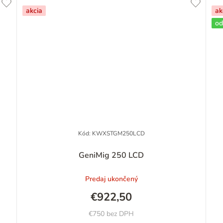
akcia
ak
od
Kód:
KWXSTGM250LCD
Priemerné
GeniMig 250 LCD
hodnotenie
produktu
Predaj ukončený
je
5,0
€922,50
z
5
€750 bez DPH