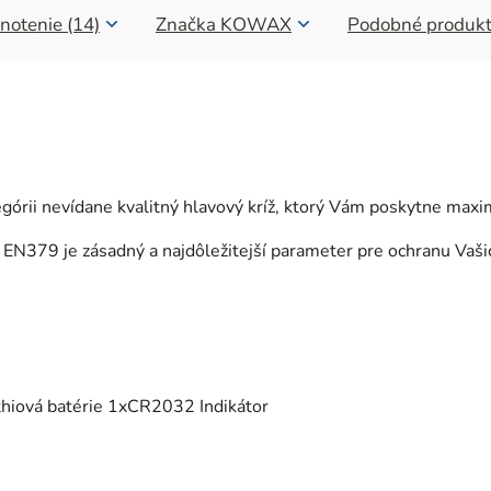
notenie (14)
Značka
KOWAX
Podobné produk
górii nevídane kvalitný hlavový kríž, ktorý Vám poskytne maxi
a EN379 je zásadný a najdôležitejší parameter pre ochranu Vašic
ithiová batérie 1xCR2032 Indikátor