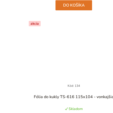
DO KOŠÍKA
akcia
Kód:
134
Priemerné
Fólia do kukly TS-616 115x104 - vonkajši
hodnotenie
produktu
Skladom
je