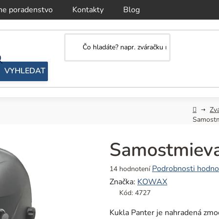
ne poradenstvo
Kontakty
Blog
Domov
Zvá
Samostm
Samostmieva
Priemerné
Podrobnosti hodno
14 hodnotení
hodnotenie
Značka:
KOWAX
produktu
Kód:
4727
je
4,9
Kukla Panter je nahradená zm