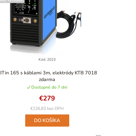
Kód:
2023
Priemerné
ITin 165 s káblami 3m, elektródy KTB 7018
hodnotenie
zdarma
produktu
Dostupné do 7 dní
je
4,9
€279
z
5
€226,83 bez DPH
hviezdičiek.
DO KOŠÍKA