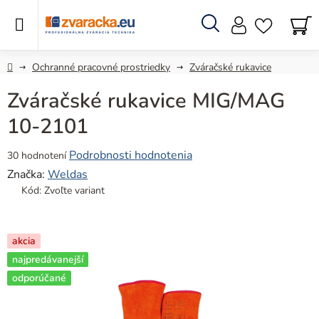
Prejsť
na
obsah
Hľadať
N
KO
Domov
Ochranné pracovné prostriedky
Zváračské rukavice
Zváračské rukavice MIG/MAG
10-2101
Priemerné
Podrobnosti hodnotenia
30 hodnotení
hodnotenie
Značka:
Weldas
produktu
Kód:
Zvoľte variant
je
5,0
z
akcia
5
najpredávanejší
hviezdičiek.
odporúčané