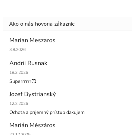
Marian Meszaros
Hodnotenie obchodu je 5 z 5 hviezdičiek.
3.8.2026
Andrii Rusnak
Hodnotenie obchodu je 5 z 5 hviezdičiek.
18.3.2026
Superrrrrr🥰
Jozef Bystrianský
Hodnotenie obchodu je 5 z 5 hviezdičiek.
12.2.2026
Ochota a príjemný prístup ďakujem
Marián Mészáros
Hodnotenie obchodu je 5 z 5 hviezdičiek.
22.12.2025