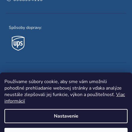
Spôsoby dopravy:
Obľúbené spôsoby platby:
Používame súbory cookie, aby sme vám umožnili
pohodlné prehliadanie webovej stránky a vďaka analýze
neustále zlepšovali jej funkcie, výkon a použiteľnosť.
Viac
informácií
Nastavenie
Shoptet
|
mime digital
Copyright 2026
www.zvaracka.eu
. Všetky práva