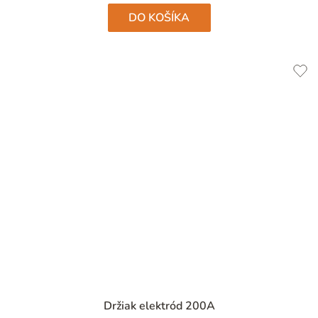
hviezdičiek.
DO KOŠÍKA
Priemerné
Držiak elektród 200A
hodnotenie