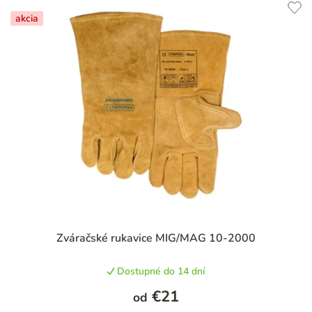
akcia
Priemerné
Zváračské rukavice MIG/MAG 10-2000
hodnotenie
produktu
Dostupné do 14 dní
je
5,0
€21
od
z