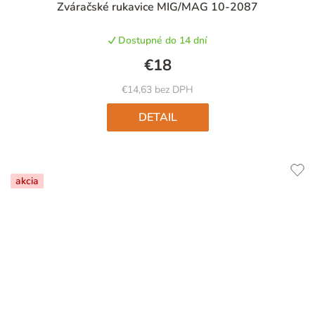
Zváračské rukavice MIG/MAG 10-2087
hodnotenie
produktu
Dostupné do 14 dní
je
5,0
€18
z
5
€14,63 bez DPH
hviezdičiek.
DETAIL
akcia