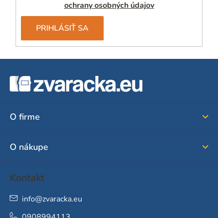
ochrany osobných údajov
PRIHLÁSIŤ SA
Z
á
p
ä
O firme
t
i
O nákupe
e
Kontakt
info
@
zvaracka.eu
0908994113