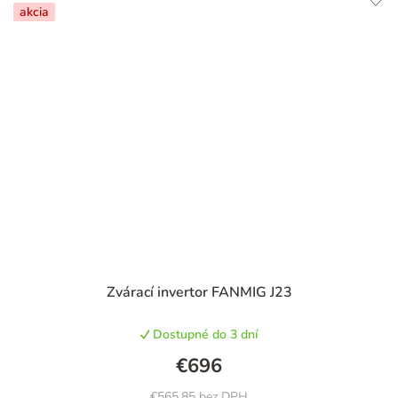
akcia
Zvárací invertor FANMIG J23
Dostupné do 3 dní
€696
€565,85 bez DPH