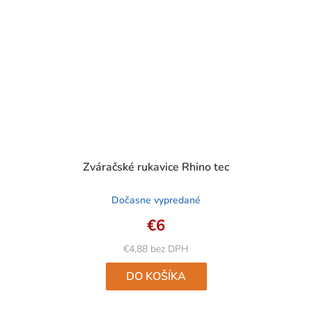
Priemerné
Zváračské rukavice Rhino tec
hodnotenie
produktu
Dočasne vypredané
je
4,8
€6
z
5
€4,88 bez DPH
hviezdičiek.
DO KOŠÍKA