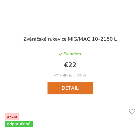
Zváračské rukavice MIG/MAG 10-2150 L
Skladom
€22
€17,89 bez DPH
DETAIL
akcia
odporúčané