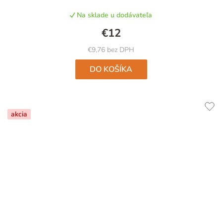
produktu
Na sklade u dodávateľa
je
5,0
€12
z
5
€9,76 bez DPH
hviezdičiek.
DO KOŠÍKA
akcia