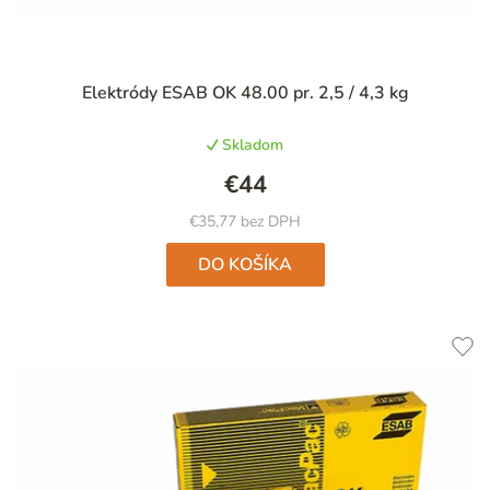
Priemerné
Elektródy ESAB OK 48.00 pr. 2,5 / 4,3 kg
hodnotenie
produktu
Skladom
je
4,9
€44
z
5
€35,77 bez DPH
hviezdičiek.
DO KOŠÍKA