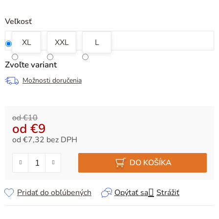
Veľkosť
XL
XXL
L
Zvoľte variant
Možnosti doručenia
od €10
od
€9
od
€7,32
bez DPH
Jednotková cena:
DO KOŠÍKA
Pridať do obľúbených
Opýtať sa
Strážiť