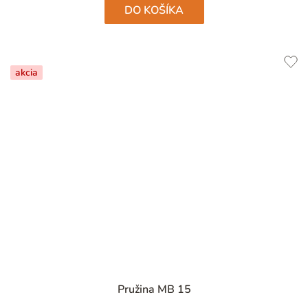
DO KOŠÍKA
akcia
Priemerné
Pružina MB 15
hodnotenie