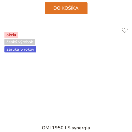
DO KOŠÍKA
akcia
český výrobok
záruka 5 rokov
OMI 1950 LS synergia