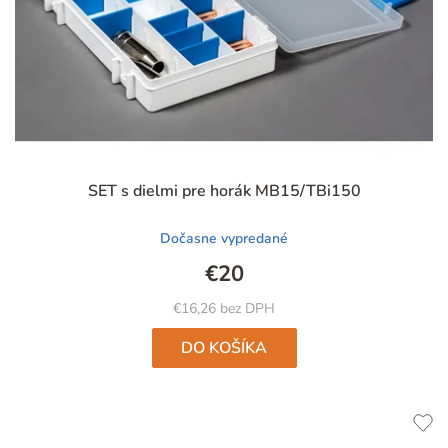
Priemerné
SET s dielmi pre horák MB15/TBi150
hodnotenie
produktu
Dočasne vypredané
je
4,9
€20
z
5
€16,26 bez DPH
hviezdičiek.
DO KOŠÍKA