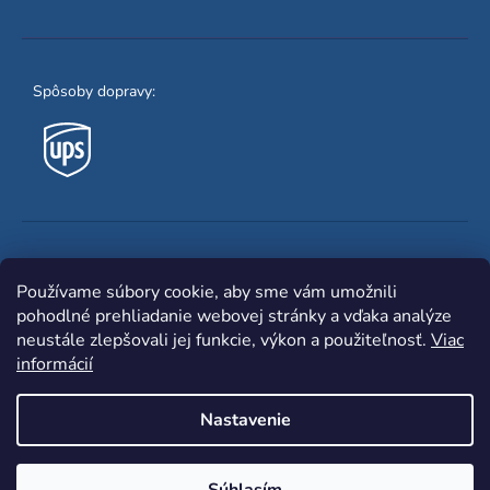
Spôsoby dopravy:
Obľúbené spôsoby platby:
Používame súbory cookie, aby sme vám umožnili
pohodlné prehliadanie webovej stránky a vďaka analýze
neustále zlepšovali jej funkcie, výkon a použiteľnosť.
Viac
informácií
Nastavenie
Shoptet
|
mime digital
Copyright 2026
www.zvaracka.eu
. Všetky práva