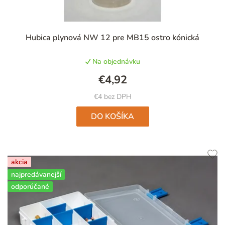
Priemerné
Hubica plynová NW 12 pre MB15 ostro kónická
hodnotenie
produktu
Na objednávku
je
4,9
€4,92
z
5
€4 bez DPH
hviezdičiek.
DO KOŠÍKA
akcia
najpredávanejší
odporúčané