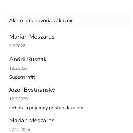
Marian Meszaros
Hodnotenie obchodu je 5 z 5 hviezdičiek.
3.8.2026
Andrii Rusnak
Hodnotenie obchodu je 5 z 5 hviezdičiek.
18.3.2026
Superrrrrr🥰
Jozef Bystrianský
Hodnotenie obchodu je 5 z 5 hviezdičiek.
12.2.2026
Ochota a príjemný prístup ďakujem
Marián Mészáros
Hodnotenie obchodu je 5 z 5 hviezdičiek.
22.12.2025