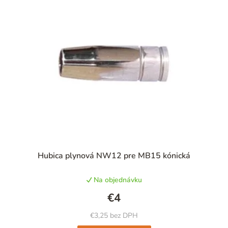
Priemerné
Hubica plynová NW12 pre MB15 kónická
hodnotenie
produktu
Na objednávku
je
4,8
€4
z
5
€3,25 bez DPH
hviezdičiek.