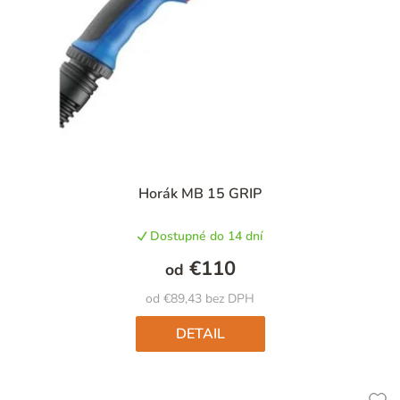
Priemerné
Horák MB 15 GRIP
hodnotenie
produktu
Dostupné do 14 dní
je
5,0
€110
od
z
5
od €89,43 bez DPH
hviezdičiek.
DETAIL