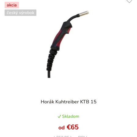
akcia
český výrobok
Priemerné
Horák Kuhtreiber KTB 15
hodnotenie
produktu
Skladom
je
4,8
€65
od
z