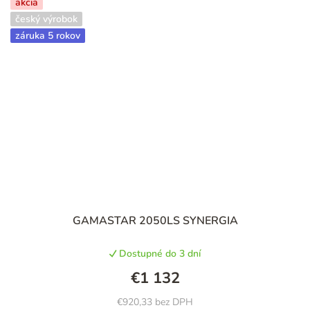
akcia
český výrobok
záruka 5 rokov
GAMASTAR 2050LS SYNERGIA
Dostupné do 3 dní
€1 132
€920,33 bez DPH