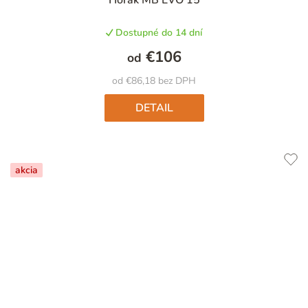
hodnotenie
produktu
Dostupné do 14 dní
je
5,0
€106
od
z
5
od €86,18 bez DPH
hviezdičiek.
DETAIL
akcia