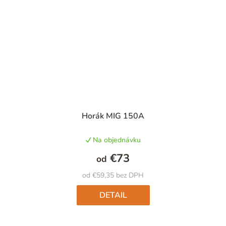
Priemerné
Horák MIG 150A
hodnotenie
produktu
Na objednávku
je
5,0
€73
od
z
5
od €59,35 bez DPH
hviezdičiek.
DETAIL