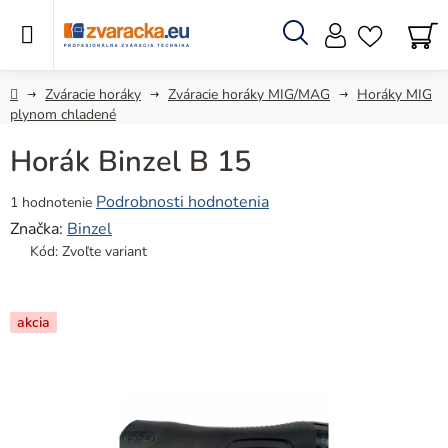
Prejsť
na
obsah
Hľadať
N
KO
Domov
Zváracie horáky
Zváracie horáky MIG/MAG
Horáky MIG
plynom chladené
Horák Binzel B 15
Priemerné
Podrobnosti hodnotenia
1 hodnotenie
hodnotenie
Značka:
Binzel
produktu
Kód:
Zvoľte variant
je
4,0
z
akcia
5
hviezdičiek.