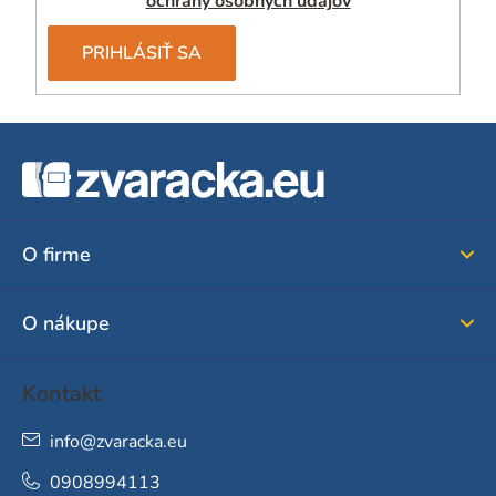
ochrany osobných údajov
PRIHLÁSIŤ SA
Z
á
p
ä
O firme
t
i
O nákupe
e
Kontakt
info
@
zvaracka.eu
0908994113