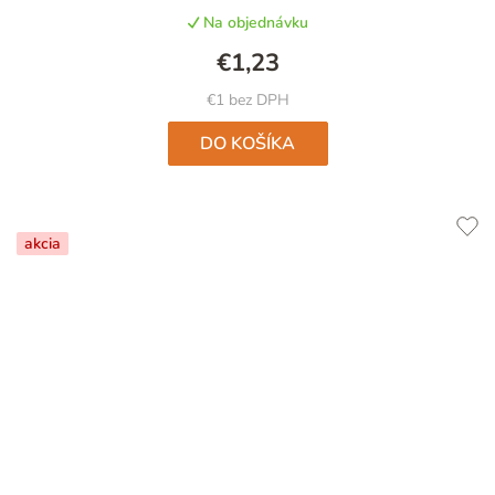
produktu
Na objednávku
je
5,0
€1,23
z
5
€1 bez DPH
hviezdičiek.
DO KOŠÍKA
akcia