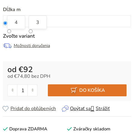
Dĺžka m
4
3
Zvoľte variant
Možnosti doručenia
od
€92
od
€74,80
bez DPH
Jednotková cena:
DO KOŠÍKA
Pridať do obľúbených
Opýtať sa
Strážiť
Doprava ZDARMA
Zváračky skladom