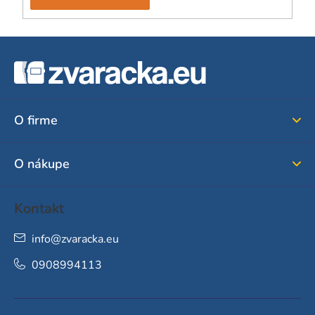
Z
á
p
ä
O firme
t
i
O nákupe
e
Kontakt
info
@
zvaracka.eu
0908994113