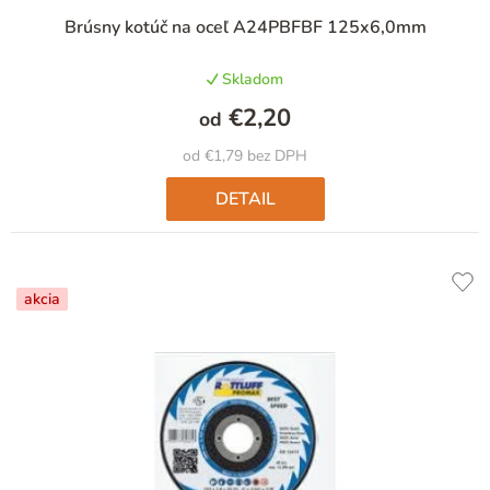
t
Priemerné
Brúsny kotúč na oceľ A24PBFBF 125x6,0mm
hodnotenie
o
produktu
v
Skladom
je
5,0
€2,20
od
z
5
od €1,79 bez DPH
hviezdičiek.
DETAIL
akcia