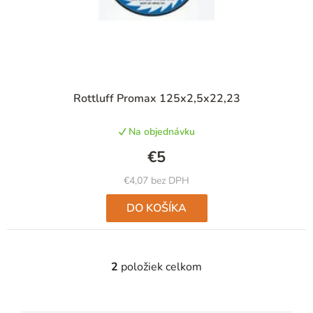
Priemerné
Rottluff Promax 125x2,5x22,23
hodnotenie
produktu
Na objednávku
je
5,0
€5
z
5
€4,07 bez DPH
hviezdičiek.
DO KOŠÍKA
2
položiek celkom
O
v
l