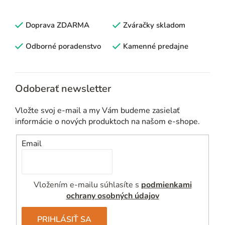
á
d
Doprava ZDARMA
Zváračky skladom
a
c
Odborné poradenstvo
Kamenné predajne
i
e
p
Odoberať newsletter
r
v
Vložte svoj e-mail a my Vám budeme zasielať
k
informácie o nových produktoch na našom e-shope.
y
v
Email
ý
p
i
Vložením e-mailu súhlasíte s
podmienkami
s
ochrany osobných údajov
u
PRIHLÁSIŤ SA