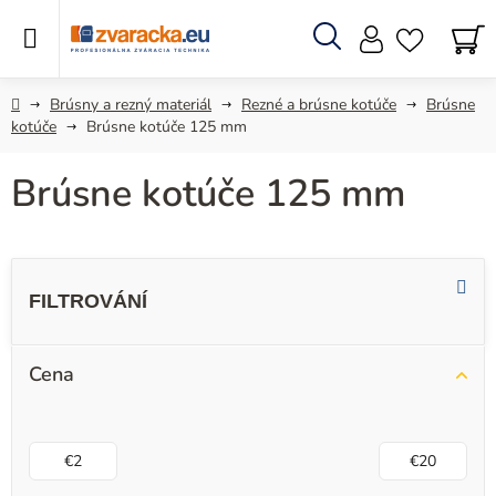
Prejsť
na
obsah
Hľadať
N
KO
Domov
Brúsny a rezný materiál
Rezné a brúsne kotúče
Brúsne
kotúče
Brúsne kotúče 125 mm
Brúsne kotúče 125 mm
V
ý
p
i
Cena
s
p
r
€
2
€
20