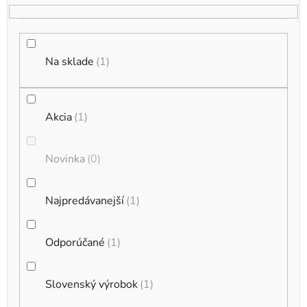
o
d
u
k
Na sklade
1
t
o
Akcia
1
v
Novinka
0
Najpredávanejší
1
Odporúčané
1
Slovenský výrobok
1