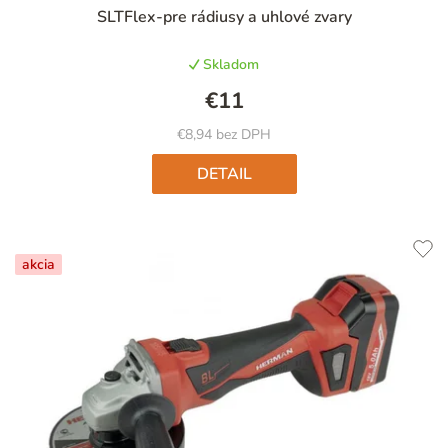
Priemerné
SLTFlex-pre rádiusy a uhlové zvary
hodnotenie
produktu
Skladom
je
5,0
€11
z
5
€8,94 bez DPH
hviezdičiek.
DETAIL
akcia