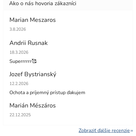
Marian Meszaros
Hodnotenie obchodu je 5 z 5 hviezdičiek.
3.8.2026
Andrii Rusnak
Hodnotenie obchodu je 5 z 5 hviezdičiek.
18.3.2026
Superrrrrr🥰
Jozef Bystrianský
Hodnotenie obchodu je 5 z 5 hviezdičiek.
12.2.2026
Ochota a príjemný prístup ďakujem
Marián Mészáros
Hodnotenie obchodu je 5 z 5 hviezdičiek.
22.12.2025
Zobraziť ďalšie recenzie