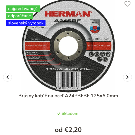
najpredávanejší
odporúčané
slovenský výrobok
Brúsny kotúč na oceľ A24PBFBF 125x6,0mm
Skladom
od
€2,20