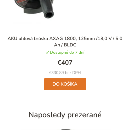
AKU uhlová brúska AXAG 1800, 125mm /18,0 V / 5,0
Ah / BLDC
Dostupné do 7 dní
€407
€330,89 bez DPH
DO KOŠÍKA
Naposledy prezerané