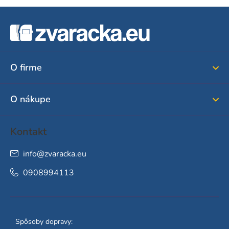
Z
á
p
ä
O firme
t
i
O nákupe
e
Kontakt
info
@
zvaracka.eu
0908994113
Spôsoby dopravy: