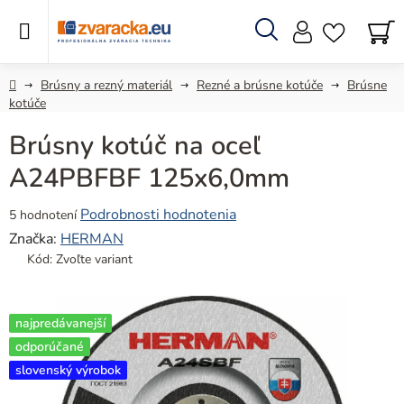
Prejsť
na
obsah
Hľadať
N
KO
Domov
Brúsny a rezný materiál
Rezné a brúsne kotúče
Brúsne
kotúče
Brúsny kotúč na oceľ
A24PBFBF 125x6,0mm
Priemerné
Podrobnosti hodnotenia
5 hodnotení
hodnotenie
Značka:
HERMAN
produktu
Kód:
Zvoľte variant
je
5,0
z
najpredávanejší
5
odporúčané
hviezdičiek.
slovenský výrobok