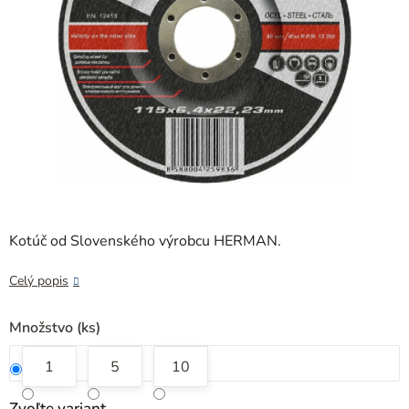
Kotúč od Slovenského výrobcu HERMAN.
Celý popis
Množstvo (ks)
1
5
10
Zvoľte variant