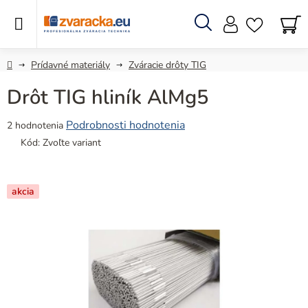
Prejsť
na
obsah
Hľadať
N
KO
Domov
Prídavné materiály
Zváracie drôty TIG
Drôt TIG hliník AlMg5
Priemerné
Podrobnosti hodnotenia
2 hodnotenia
hodnotenie
Kód:
Zvoľte variant
produktu
je
5,0
akcia
z
5
hviezdičiek.