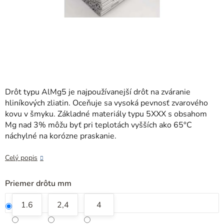
Drôt typu AlMg5 je najpoužívanejší drôt na zváranie
hliníkových zliatin. Oceňuje sa vysoká pevnosť zvarového
kovu v šmyku. Základné materiály typu 5XXX s obsahom
Mg nad 3% môžu byť pri teplotách vyšších ako 65°C
náchylné na korózne praskanie.
Celý popis
Priemer drôtu mm
1.6
2,4
4