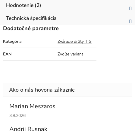
Hodnotenie (2)
Technická špecifikácia
Dodatočné parametre
Kategória
Zváracie drôty TIG
EAN
Zvoľte variant
Marian Meszaros
Hodnotenie obchodu je 5 z 5 hviezdičiek.
3.8.2026
Andrii Rusnak