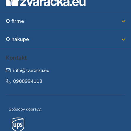
p
ä
O firme
t
i
O nákupe
e
Kontakt
info
@
zvaracka.eu
0908994113
Spôsoby dopravy: