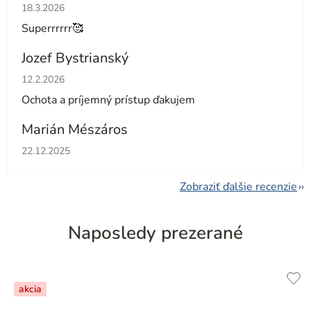
Hodnotenie obchodu je 5 z 5 hviezdičiek.
18.3.2026
Superrrrrr🥰
Jozef Bystrianský
Hodnotenie obchodu je 5 z 5 hviezdičiek.
12.2.2026
Ochota a príjemný prístup ďakujem
Marián Mészáros
Hodnotenie obchodu je 5 z 5 hviezdičiek.
22.12.2025
Zobraziť ďalšie recenzie
Naposledy prezerané
akcia