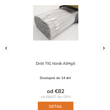
Drôt TIG hliník AlMg5
Dostupné do 14 dní
od
€82
od
€66,67
bez DPH
Jednotková
cena:
DETAIL