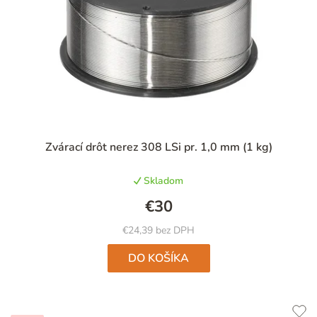
Priemerné
Zvárací drôt nerez 308 LSi pr. 1,0 mm (1 kg)
hodnotenie
produktu
Skladom
je
5,0
€30
z
5
€24,39 bez DPH
hviezdičiek.
DO KOŠÍKA