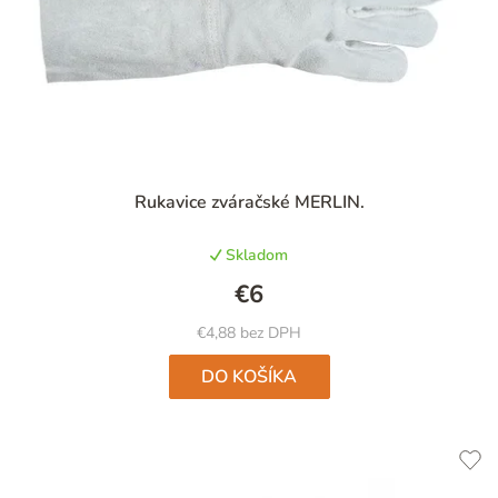
Priemerné
Rukavice zváračské MERLIN.
hodnotenie
produktu
Skladom
je
4,6
€6
z
5
€4,88 bez DPH
hviezdičiek.
DO KOŠÍKA