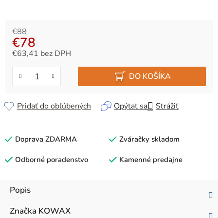
€88
€78
€63,41 bez DPH
Jednotková cena:
DO KOŠÍKA
Pridať do obľúbených
Opýtať sa
Strážiť
Doprava ZDARMA
Zváračky skladom
Odborné poradenstvo
Kamenné predajne
Popis
Značka
KOWAX