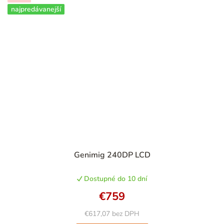
najpredávanejší
Genimig 240DP LCD
Dostupné do 10 dní
€759
€617,07 bez DPH