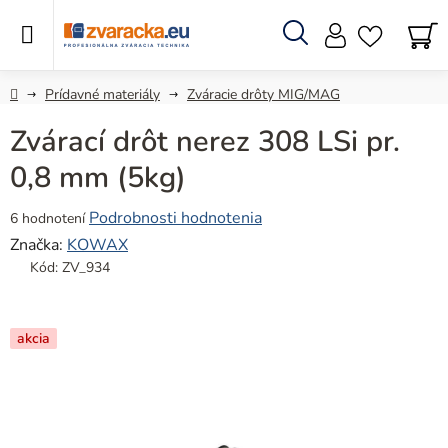
Prejsť
na
obsah
Hľadať
N
KO
Domov
Prídavné materiály
Zváracie drôty MIG/MAG
Zvárací drôt nerez 308 LSi pr.
0,8 mm (5kg)
Priemerné
Podrobnosti hodnotenia
6 hodnotení
hodnotenie
Značka:
KOWAX
produktu
Kód:
ZV_934
je
5,0
z
akcia
5
hviezdičiek.