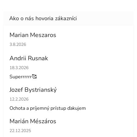
Marian Meszaros
Hodnotenie obchodu je 5 z 5 hviezdičiek.
3.8.2026
Andrii Rusnak
Hodnotenie obchodu je 5 z 5 hviezdičiek.
18.3.2026
Superrrrrr🥰
Jozef Bystrianský
Hodnotenie obchodu je 5 z 5 hviezdičiek.
12.2.2026
Ochota a príjemný prístup ďakujem
Marián Mészáros
Hodnotenie obchodu je 5 z 5 hviezdičiek.
22.12.2025