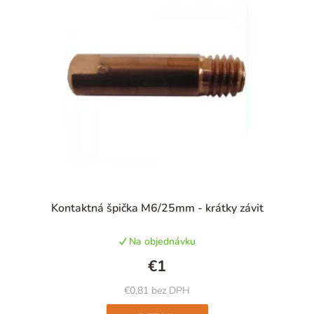
Priemerné
Kontaktná špička M6/25mm - krátky závit
hodnotenie
produktu
Na objednávku
je
5,0
€1
z
5
€0,81 bez DPH
hviezdičiek.