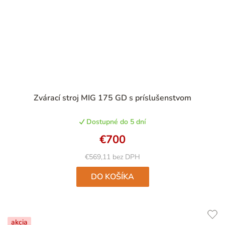
Priemerné
Zvárací stroj MIG 175 GD s príslušenstvom
hodnotenie
produktu
Dostupné do 5 dní
je
5,0
€700
z
5
€569,11 bez DPH
hviezdičiek.
DO KOŠÍKA
akcia