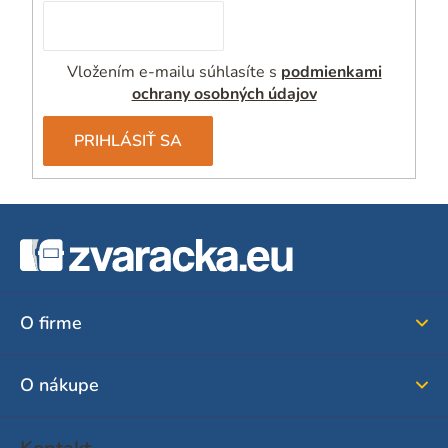
Vložením e-mailu súhlasíte s
podmienkami
ochrany osobných údajov
PRIHLÁSIŤ SA
Z
á
p
ä
O firme
t
i
O nákupe
e