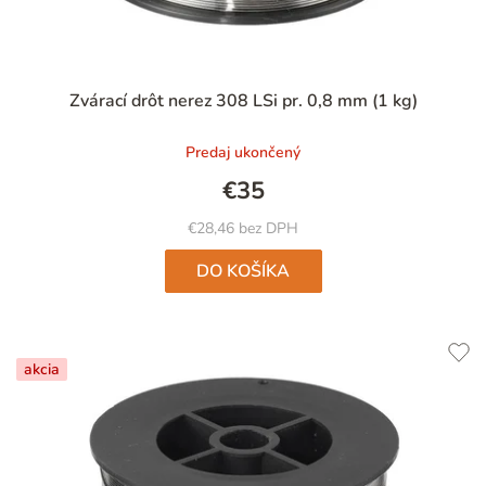
Priemerné
Zvárací drôt nerez 308 LSi pr. 0,8 mm (1 kg)
hodnotenie
produktu
Predaj ukončený
je
4,9
€35
z
5
€28,46 bez DPH
hviezdičiek.
DO KOŠÍKA
akcia