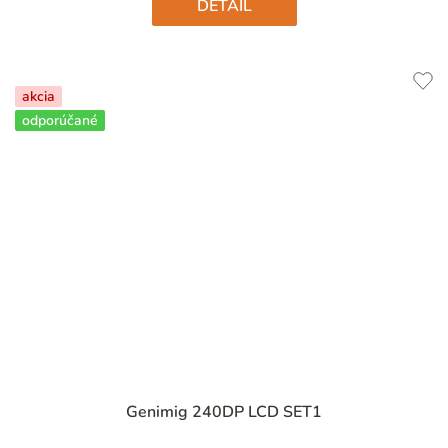
DETAIL
akcia
odporúčané
Priemerné
Genimig 240DP LCD SET1
hodnotenie
produktu