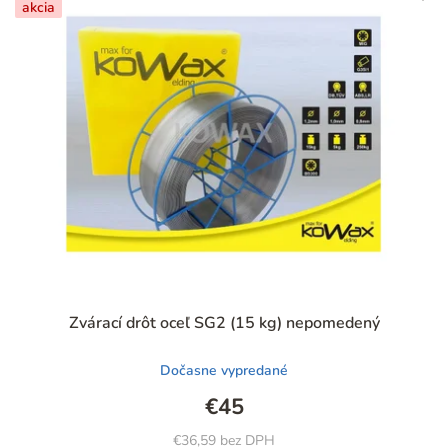
akcia
Priemerné
Zvárací drôt oceľ SG2 (15 kg) nepomedený
hodnotenie
produktu
Dočasne vypredané
je
5,0
€45
z
5
€36,59 bez DPH