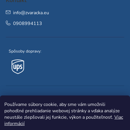
Kontakt
info
@
zvaracka.eu
0908994113
Spôsoby dopravy:
Obľúbené spôsoby platby:
Používame súbory cookie, aby sme vám umožnili
pohodlné prehliadanie webovej stránky a vďaka analýze
neustále zlepšovali jej funkcie, výkon a použiteľnosť.
Viac
informácií