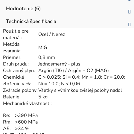
Hodnotenie (6)
Technická špecifikácia
Použitie pre
Oceľ / Nerez
materiál:
Metóda
MIG
zvárania:
Priemer:
0,8 mm
Druh prúdu:
Jednosmerný - plus
Ochranný plyn:
Argón (TIG) / Argón + O2 (MAG)
Chemické
C > 0,025; Si = 0,4; Mn = 1,8; Cr = 20,0;
zloženie v %:
Ni = 10,0; N < 0,06
Zváracie polohy:
Všetky s výnimkou zvislej polohy nadol
Balenie:
5 kg
Mechanické vlastnosti:
Re:
>390 MPa
Rm:
>600 MPa
A5:
>34 %