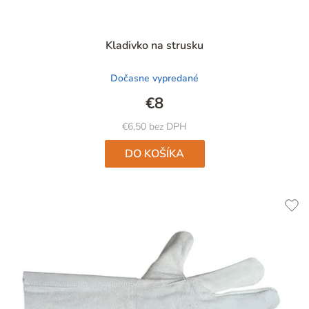
Priemerné
Kladivko na strusku
hodnotenie
produktu
Dočasne vypredané
je
4,6
€8
z
5
€6,50 bez DPH
hviezdičiek.
DO KOŠÍKA