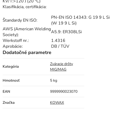
KV/T:
>120 J (20 °C)
Klasifikácia, certifikácia:
PN-EN ISO 14343: G 19 9 L Si
Štandardy EN ISO:
(W 19 9 L Si)
AWS (American Welding
A5.9: ER308LSi
Society):
Werkstoff nr.:
1.4316
Aprobácie:
DB / TÜV
Dodatočné parametre
Zváracie drôty
Kategória
MIG/MAG
Hmotnosť
5 kg
EAN
9999990023070
Značka
KOWAX