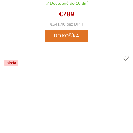
Dostupné do 10 dní
je
5,0
€789
z
5
€641,46 bez DPH
hviezdičiek.
DO KOŠÍKA
akcia